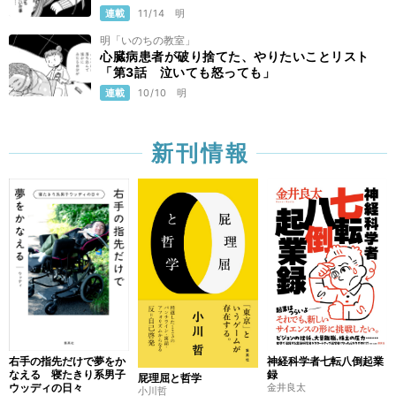
連載
11/14
明
明「いのちの教室」
心臓病患者が破り捨てた、やりたいことリスト
「第3話 泣いても怒っても」
連載
10/10
明
新刊情報
右手の指先だけで夢をか
神経科学者七転八倒起業
なえる 寝たきり系男子
録
屁理屈と哲学
ウッディの日々
金井良太
小川哲