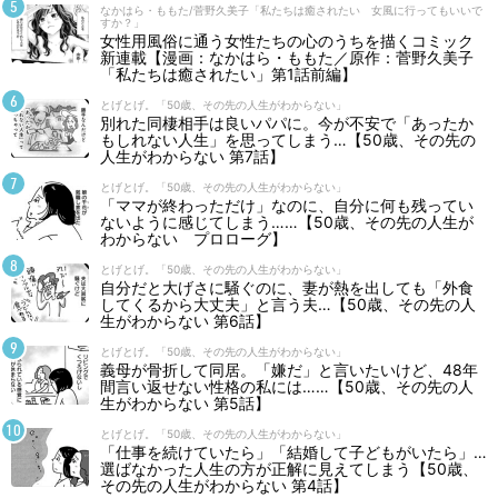
なかはら・ももた/菅野久美子「私たちは癒されたい 女風に行ってもいいで
すか？」
女性用風俗に通う女性たちの心のうちを描くコミック
新連載【漫画：なかはら・ももた／原作：菅野久美子
「私たちは癒されたい」第1話前編】
とげとげ。「50歳、その先の人生がわからない」
別れた同棲相手は良いパパに。今が不安で「あったか
もしれない人生」を思ってしまう…【50歳、その先の
人生がわからない 第7話】
とげとげ。「50歳、その先の人生がわからない」
「ママが終わっただけ」なのに、自分に何も残ってい
ないように感じてしまう……【50歳、その先の人生が
わからない プロローグ】
とげとげ。「50歳、その先の人生がわからない」
自分だと大げさに騒ぐのに、妻が熱を出しても「外食
してくるから大丈夫」と言う夫…【50歳、その先の人
生がわからない 第6話】
とげとげ。「50歳、その先の人生がわからない」
義母が骨折して同居。「嫌だ」と言いたいけど、48年
間言い返せない性格の私には……【50歳、その先の人
生がわからない 第5話】
とげとげ。「50歳、その先の人生がわからない」
「仕事を続けていたら」「結婚して子どもがいたら」…
選ばなかった人生の方が正解に見えてしまう【50歳、
その先の人生がわからない 第4話】