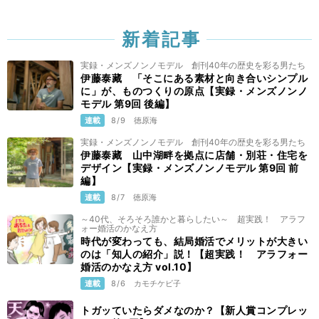
新着記事
実録・メンズノンノモデル 創刊40年の歴史を彩る男たち
伊藤泰藏 「そこにある素材と向き合いシンプル
に」が、ものつくりの原点【実録・メンズノンノ
モデル 第9回 後編】
連載
8/9
徳原海
実録・メンズノンノモデル 創刊40年の歴史を彩る男たち
伊藤泰藏 山中湖畔を拠点に店舗・別荘・住宅を
デザイン【実録・メンズノンノモデル 第9回 前
編】
連載
8/7
徳原海
～40代、そろそろ誰かと暮らしたい～ 超実践！ アラフ
ォー婚活のかなえ方
時代が変わっても、結局婚活でメリットが大きい
のは「知人の紹介」説！【超実践！ アラフォー
婚活のかなえ方 vol.10】
連載
8/6
カモチケビ子
トガッていたらダメなのか？【新人賞コンプレッ