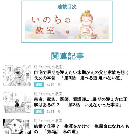
連載目次
関連記事
明「いのちの教室」
自宅で最期を迎えたい末期がんの父と家族を想う
長女の本音 「第9話 選べる道 選べない道」
連載
4/10
明
明「いのちの教室」
患者、家族、医師、看護師……最期の迎え方に正
解はあるの？ 「第8話 いえなかった本音」
連載
3/13
明
明「いのちの教室」
結婚？仕事？ 生涯をかけて一生懸命になれるも
の 「第4話 私の道」