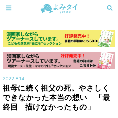
メニューを閉じる
よみタイ
ホーム
新着
検索する
連載
新刊
2022.8.14
特集
祖母に続く祖父の死。やさしく
できなかった本当の想い 「最
編集部
終回 描けなかったもの」