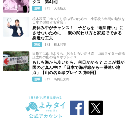
クス 第4回】
連載
8/5
大滝瓶太
植木和実「ゆっくり学ぶ子のための、小学校６年間の勉強を
１年で習得する方法 」
夏休み中がチャンス！ 子どもを「理科嫌い」に
させないために……親の関わり方と家庭でできる
身近な工夫
連載
8/3
植木和実
目指すは山頂よりも、おもしろい寄り道 山岳ライター高橋
庄太郎の山の名＆珍プレイス
もしも海から歩いたら、何日かかる？ ここが我が
国のど真ん中!? 「日本で海岸線から一番遠い地
点」【山の名＆珍プレイス 第9回】
連載
8/2
高橋庄太郎