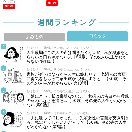
ウッディ
NEW
NEW
週間ランキング
コミック
よみもの
とげとげ。「50歳、その先の人生がわからない」
人生最期にこの人の声は聞きたくない⁉ 私が機嫌をと
らないと口もきかない夫【50歳、その先の人生がわか
らない 第11話】
とげとげ。「50歳、その先の人生がわからない」
家族がダメになったら人生は終わり？ 老婦人の言葉
に勇気をもらって家出旅から帰宅すると…【50歳、そ
の先の人生がわからない 第10話】
とげとげ。「50歳、その先の人生がわからない」
「娘にとって私は毒親なのよ…」老婦人の告白から母親
の報われなさを痛感…【50歳、その先の人生がわから
ない 第9話】
とげとげ。「50歳、その先の人生がわからない」
「夫に逝ってほしかった…」先輩女性の言葉が突き刺さ
る。私はどうしたいんだろう？【50歳、その先の人生
がわからない 第8話】