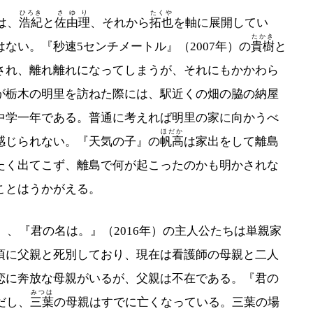
ひろき
さゆり
たくや
は、
浩紀
と
佐由理
、それから
拓也
を軸に展開してい
たかき
ない。『秒速5センチメートル』（2007年）の
貴樹
と
され、離れ離れになってしまうが、それにもかかわら
が栃木の明里を訪ねた際には、駅近くの畑の脇の納屋
中学一年である。普通に考えれば明里の家に向かうべ
ほだか
感じられない。『天気の子』の
帆高
は家出をして離島
たく出てこず、離島で何が起こったのかも明かされな
ことはうかがえる。
）、『君の名は。』（2016年）の主人公たちは単親家
頃に父親と死別しており、現在は看護師の母親と二人
恋に奔放な母親がいるが、父親は不在である。『君の
みつは
だし、
三葉
の母親はすでに亡くなっている。三葉の場