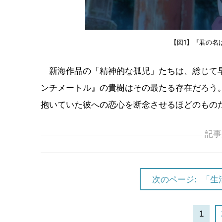
【図1】『君の名
新海作品の「精神的な孤児」たちは、総じて早
ンチメートル』の貴樹はその最たる存在だろう
抱いていた彼への恋心を断念させるほどのもの
記事
次のページ:
「生
1