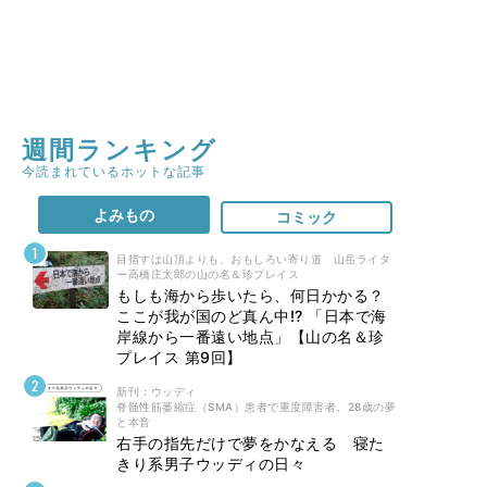
週間ランキング
今読まれているホットな記事
よみもの
コミック
目指すは山頂よりも、おもしろい寄り道 山岳ライタ
ー高橋庄太郎の山の名＆珍プレイス
もしも海から歩いたら、何日かかる？
ここが我が国のど真ん中!? 「日本で海
岸線から一番遠い地点」【山の名＆珍
プレイス 第9回】
新刊 : ウッディ
脊髄性筋萎縮症（SMA）患者で重度障害者。28歳の夢
と本音
右手の指先だけで夢をかなえる 寝た
きり系男子ウッディの日々