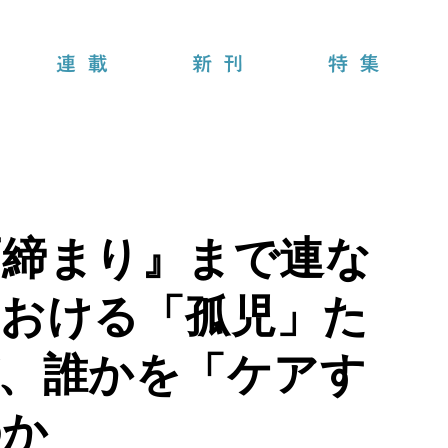
連載
新刊
特集
戸締まり』まで連な
における「孤児」た
、誰かを「ケアす
のか