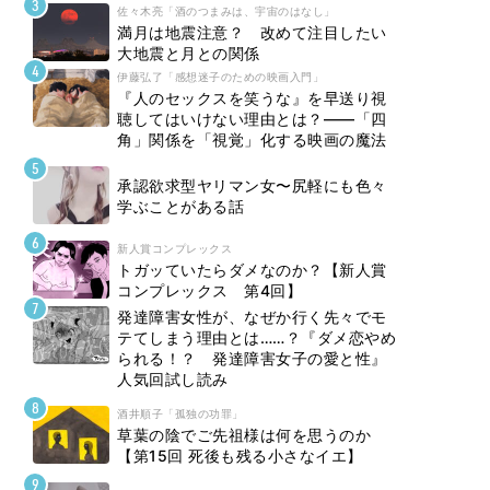
佐々木亮「酒のつまみは、宇宙のはなし」
満月は地震注意？ 改めて注目したい
大地震と月との関係
伊藤弘了「感想迷子のための映画入門」
『人のセックスを笑うな』を早送り視
聴してはいけない理由とは？――「四
角」関係を「視覚」化する映画の魔法
承認欲求型ヤリマン女〜尻軽にも色々
学ぶことがある話
新人賞コンプレックス
トガッていたらダメなのか？【新人賞
コンプレックス 第4回】
発達障害女性が、なぜか行く先々でモ
テてしまう理由とは……？『ダメ恋やめ
られる！？ 発達障害女子の愛と性』
人気回試し読み
酒井順子「孤独の功罪」
草葉の陰でご先祖様は何を思うのか
【第15回 死後も残る小さなイエ】