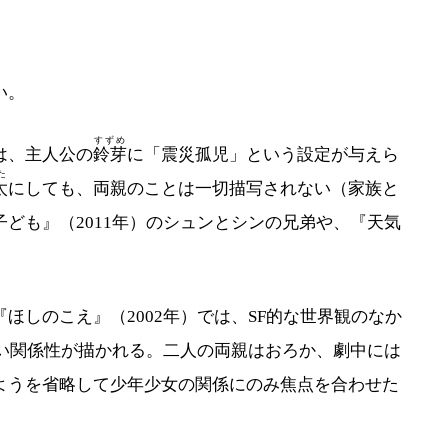
い。
すずめ
は、主人公の
鈴芽
に「震災孤児」という設定が与えら
た
太
にしても、両親のことは一切描写されない（家族と
ども』（2011年）のシュンとシンの兄弟や、『天気
。
しのこえ』（2002年）では、SF的な世界観のなか
い関係性が描かれる。二人の両親はおろか、劇中には
ようを省略して少年少女の関係にのみ焦点を合わせた