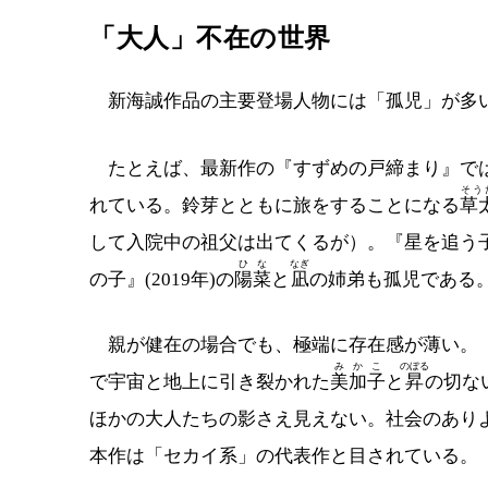
「大人」不在の世界
新海誠作品の主要登場人物には「孤児」が多
たとえば、最新作の『すずめの戸締まり』で
そう
れている。鈴芽とともに旅をすることになる
草
して入院中の祖父は出てくるが）。『星を追う子
ひな
なぎ
の子』(2019年)の
陽菜
と
凪
の姉弟も孤児である
親が健在の場合でも、極端に存在感が薄い。『ほ
みかこ
のぼる
で宇宙と地上に引き裂かれた
美加子
と
昇
の切な
ほかの大人たちの影さえ見えない。社会のあり
本作は「セカイ系」の代表作と目されている。