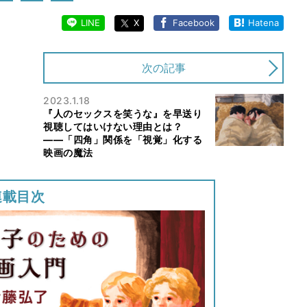
LINE
X
Facebook
Hatena
次の記事
2023.1.18
『人のセックスを笑うな』を早送り
視聴してはいけない理由とは？
――「四角」関係を「視覚」化する
映画の魔法
連載目次