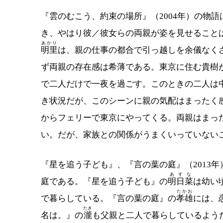
『雲のむこう、約束の場所』（2004年）の物語
き、やはり彼／彼女らの両親が姿を見せることは
あかり
明里
は、親の仕事の都合で引っ越しを余儀なく
ず両親の存在感は希薄である。東京に住む貴樹
で二人だけで一夜を過ごす。このときの二人は
き状況だが、このシーンに親の気配はまったく
からフェリーで東京にやってくる。両親はまっ
い。だが、家族との関係がうまくいっていない
『星を追う子ども』、『言の葉の庭』（2013年
あすな
庭である。『星を追う子ども』の
明日菜
は幼い
たかお
で暮らしている。『言の葉の庭』の
孝雄
には、
たき
名は。』の
瀧
も父親と二人で暮らしているよう