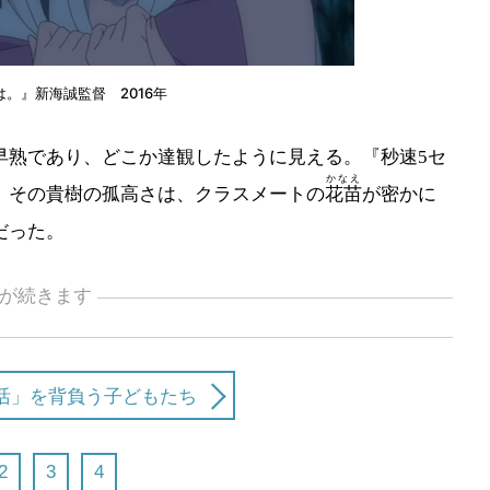
は。』新海誠監督 2016年
熟であり、どこか達観したように見える。『秒速5セ
かなえ
。その貴樹の孤高さは、クラスメートの
花苗
が密かに
だった。
が続きます
活」を背負う子どもたち
2
3
4