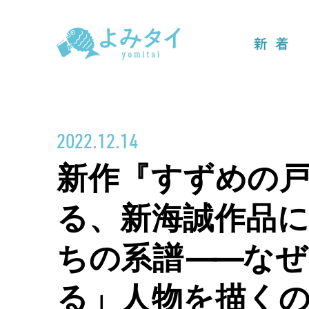
新着
2022.12.14
新作『すずめの
る、新海誠作品
ちの系譜
――
なぜ
る」人物を描く