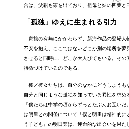
よつは
合は、父親も家を出ており、祖母と妹の
四葉
と
「孤独」ゆえに生まれる引力
家族の有無にかかわらず、新海作品の登場人物
不安を抱え、ここではないどこか別の場所を夢
させると同時に、どこか大人びてもいる。その
特徴づけているのである。
彼／彼女たちは、自分のなかにどうしようもな
自分と同じような孤独を知っている異性を求め
「僕たちは中学の頃からずっとたぶんお互いだ
は明里との関係について「僕と明里は精神的に
う子ども』の明日菜は、運命的な出会いを果た