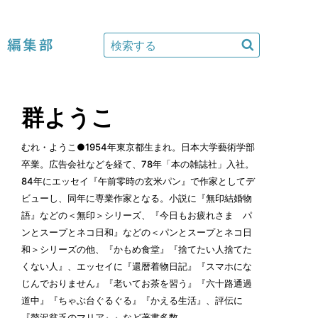
編集部
群ようこ
むれ・ようこ●1954年東京都生まれ。日本大学藝術学部
卒業。広告会社などを経て、78年「本の雑誌社」入社。
84年にエッセイ『午前零時の玄米パン』で作家としてデ
ビューし、同年に専業作家となる。小説に『無印結婚物
語』などの＜無印＞シリーズ、『今日もお疲れさま パ
ンとスープとネコ日和』などの＜パンとスープとネコ日
和＞シリーズの他、『かもめ食堂』『捨てたい人捨てた
くない人』、エッセイに『還暦着物日記』『スマホにな
じんでおりません』『老いてお茶を習う』『六十路通過
道中』『ちゃぶ台ぐるぐる』『かえる生活』、評伝に
『贅沢貧乏のマリア』』など著書多数。