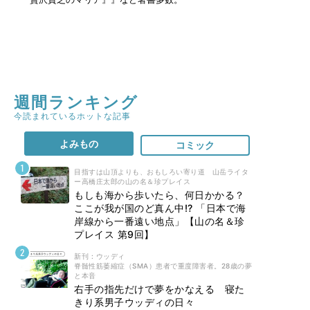
週間ランキング
今読まれているホットな記事
よみもの
コミック
目指すは山頂よりも、おもしろい寄り道 山岳ライタ
ー高橋庄太郎の山の名＆珍プレイス
もしも海から歩いたら、何日かかる？
ここが我が国のど真ん中!? 「日本で海
岸線から一番遠い地点」【山の名＆珍
プレイス 第9回】
新刊 : ウッディ
脊髄性筋萎縮症（SMA）患者で重度障害者。28歳の夢
と本音
右手の指先だけで夢をかなえる 寝た
きり系男子ウッディの日々