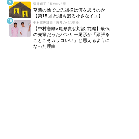
酒井順子「孤独の功罪」
草葉の陰でご先祖様は何を思うのか
【第15回 死後も残る小さなイエ】
中村憲剛対談「思考のパス交換」
【中村憲剛×尾形貴弘対談 前編】最低
の先輩だったパンサー尾形が「頑張る
ことこそカッコいい」と思えるように
なった理由