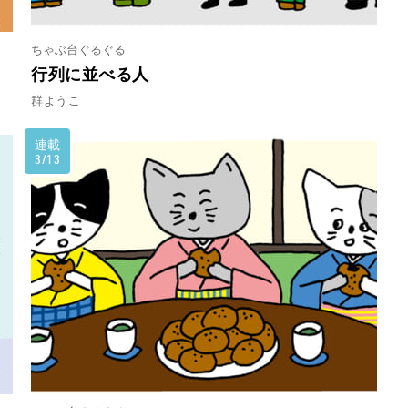
ちゃぶ台ぐるぐる
行列に並べる人
群ようこ
連載
3/13