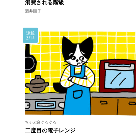
消費される階級
酒井順子
連載
2/14
ちゃぶ台ぐるぐる
二度目の電子レンジ