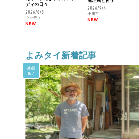
屁理屈と哲学
ディの日々
2026/9/4
2026/8/5
小川哲
ウッディ
NEW
NEW
よみタイ新着記事
連載
8/7