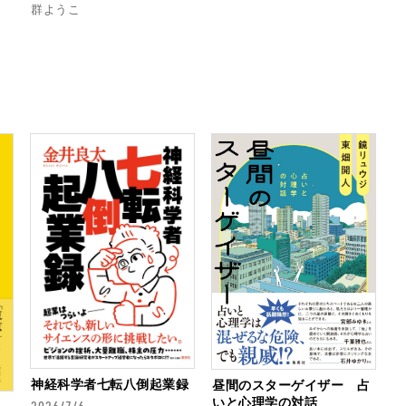
群ようこ
神経科学者七転八倒起業録
昼間のスターゲイザー 占
いと心理学の対話