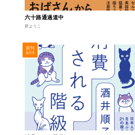
六十路通過道中
群ようこ
新刊
5/19