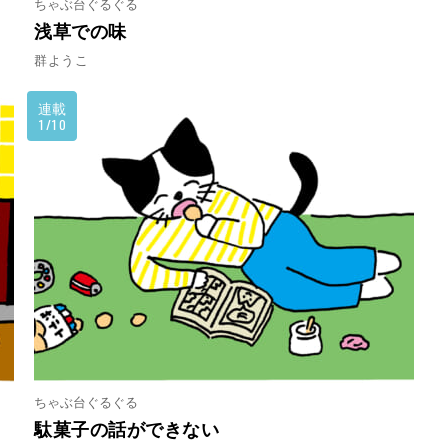
ちゃぶ台ぐるぐる
浅草での味
群ようこ
連載
1/10
ちゃぶ台ぐるぐる
駄菓子の話ができない