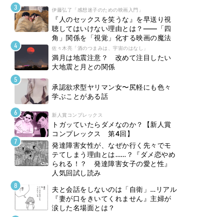
伊藤弘了「感想迷子のための映画入門」
『人のセックスを笑うな』を早送り視
聴してはいけない理由とは？――「四
角」関係を「視覚」化する映画の魔法
佐々木亮「酒のつまみは、宇宙のはなし」
満月は地震注意？ 改めて注目したい
大地震と月との関係
承認欲求型ヤリマン女〜尻軽にも色々
学ぶことがある話
新人賞コンプレックス
トガッていたらダメなのか？【新人賞
コンプレックス 第4回】
発達障害女性が、なぜか行く先々でモ
テてしまう理由とは……？『ダメ恋やめ
られる！？ 発達障害女子の愛と性』
人気回試し読み
夫と会話をしないのは「自衛」…リアル
『妻が口をきいてくれません』主婦が
涙した名場面とは？