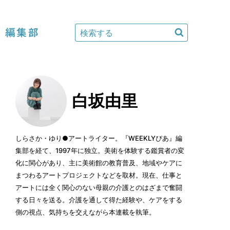
編集部
白坂由里
しらさか・ゆり●アートライター。『WEEKLYぴあ』編
集部を経て、1997年に独立。美術を体験する鑑賞者の変
化に関心があり、主に美術館の教育普及、地域やケアに
まつわるアートプロジェクトなどを取材。現在、仕事と
アートには全く関心のない母親の介護とのはざまで奮闘
する日々を送る。介護を通して得た経験や、ケアをする
側の視点、気持ちを交えながら本連載を執筆。