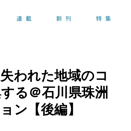
連載
新刊
特集
て失われた地域のコ
興する＠石川県珠洲
ション【後編】