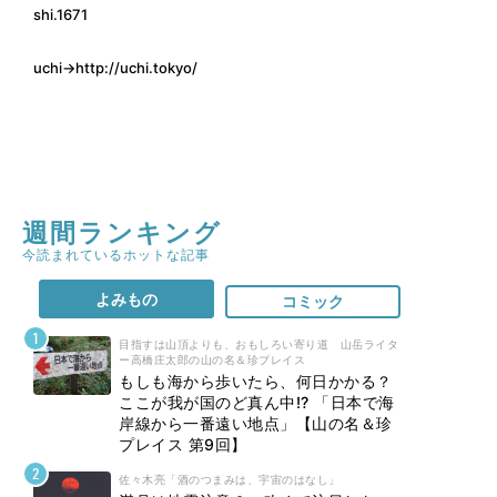
shi.1671
uchi→
http://uchi.tokyo/
週間ランキング
今読まれているホットな記事
よみもの
コミック
目指すは山頂よりも、おもしろい寄り道 山岳ライタ
ー高橋庄太郎の山の名＆珍プレイス
もしも海から歩いたら、何日かかる？
ここが我が国のど真ん中!? 「日本で海
岸線から一番遠い地点」【山の名＆珍
プレイス 第9回】
佐々木亮「酒のつまみは、宇宙のはなし」