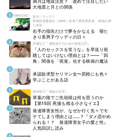
満月は地震注意？ 改めて注目したい
大地震と月との関係
新刊 : ウッディ
脊髄性筋萎縮症（SMA）患者で重度障害者。28歳の夢
と本音
右手の指先だけで夢をかなえる 寝た
きり系男子ウッディの日々
伊藤弘了「感想迷子のための映画入門」
『人のセックスを笑うな』を早送り視
聴してはいけない理由とは？――「四
角」関係を「視覚」化する映画の魔法
承認欲求型ヤリマン女〜尻軽にも色々
学ぶことがある話
酒井順子「孤独の功罪」
草葉の陰でご先祖様は何を思うのか
【第15回 死後も残る小さなイエ】
発達障害女性が、なぜか行く先々でモ
テてしまう理由とは……？『ダメ恋やめ
られる！？ 発達障害女子の愛と性』
人気回試し読み