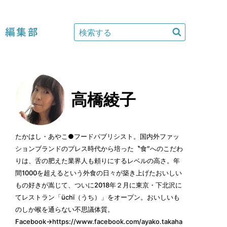
編集部
高橋綾子
たかはし・あやこ●フードパブリシスト。国内外ファッ
ションブランドのプレス時代から培った〝食″へのこだわ
りは、舌の肥えた業界人も頼りにするレベルの高さ。年
間1000を超えるという外食の日々が築き上げたおいしい
もの好きが嵩じて、ついに2018年２月に東京・下北沢に
てレストラン「üchï（うち）」をオープン。おいしいも
のしか喉を通らない不思議体質。
Facebook→
https://www.facebook.com/ayako.takaha