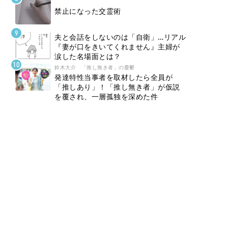
禁止になった交霊術
夫と会話をしないのは「自衛」…リアル
『妻が口をきいてくれません』主婦が
涙した名場面とは？
鈴木大介 「推し無き者」の憂鬱
発達特性当事者を取材したら全員が
「推しあり」！「推し無き者」が仮説
を覆され、一層孤独を深めた件