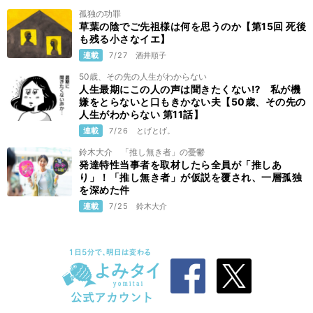
孤独の功罪
草葉の陰でご先祖様は何を思うのか【第15回 死後
も残る小さなイエ】
連載
7/27
酒井順子
50歳、その先の人生がわからない
人生最期にこの人の声は聞きたくない⁉ 私が機
嫌をとらないと口もきかない夫【50歳、その先の
人生がわからない 第11話】
連載
7/26
とげとげ。
鈴木大介 「推し無き者」の憂鬱
発達特性当事者を取材したら全員が「推しあ
り」！「推し無き者」が仮説を覆され、一層孤独
を深めた件
連載
7/25
鈴木大介