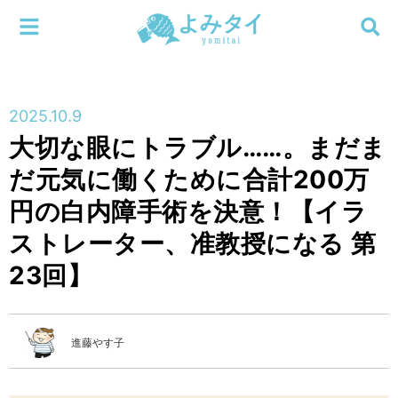
メニューを閉じる
よみタイ
ホーム
2025.10.9
新着
大切な眼にトラブル……。まだま
検索する
だ元気に働くために合計200万
連載
円の白内障手術を決意！【イラ
新刊
ストレーター、准教授になる 第
23回】
特集
編集部
進藤やす子