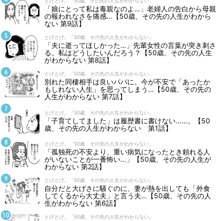
とげとげ。「50歳、その先の人生がわからない」
「娘にとって私は毒親なのよ…」老婦人の告白から母親
の報われなさを痛感…【50歳、その先の人生がわから
ない 第9話】
とげとげ。「50歳、その先の人生がわからない」
「夫に逝ってほしかった…」先輩女性の言葉が突き刺さ
る。私はどうしたいんだろう？【50歳、その先の人生
がわからない 第8話】
とげとげ。「50歳、その先の人生がわからない」
別れた同棲相手は良いパパに。今が不安で「あったか
もしれない人生」を思ってしまう…【50歳、その先の
人生がわからない 第7話】
とげとげ。「50歳、その先の人生がわからない」
「子育てしてました」は履歴書に書けない……。【50
歳、その先の人生がわからない 第1話】
とげとげ。「50歳、その先の人生がわからない」
「孤独死の不安より、重い病気になったとき頼れる人
がいないことが一番怖い…」【50歳、その先の人生が
わからない 第2話】
とげとげ。「50歳、その先の人生がわからない」
自分だと大げさに騒ぐのに、妻が熱を出しても「外食
してくるから大丈夫」と言う夫…【50歳、その先の人
生がわからない 第6話】
とげとげ。「50歳、その先の人生がわからない」