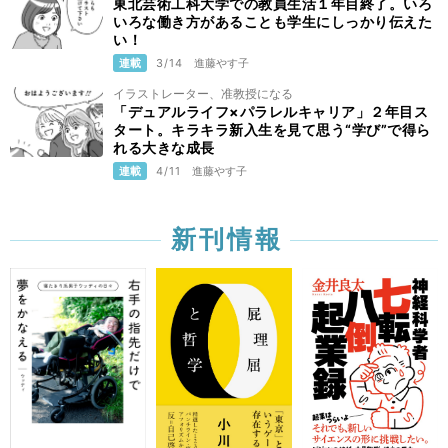
東北芸術工科大学での教員生活１年目終了。いろ
いろな働き方があることも学生にしっかり伝えた
い！
連載
3/14
進藤やす子
イラストレーター、准教授になる
「デュアルライフ×パラレルキャリア」２年目ス
タート。キラキラ新入生を見て思う“学び”で得ら
れる大きな成長
連載
4/11
進藤やす子
新刊情報