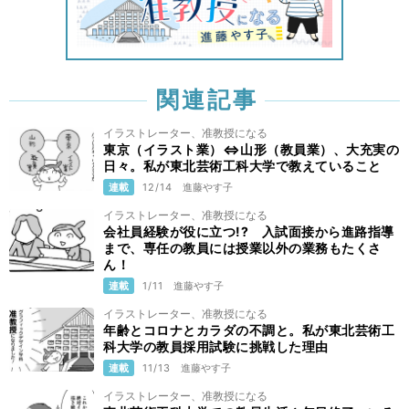
関連記事
イラストレーター、准教授になる
東京（イラスト業）⇔山形（教員業）、大充実の
日々。私が東北芸術工科大学で教えていること
連載
12/14
進藤やす子
イラストレーター、准教授になる
会社員経験が役に立つ!? 入試面接から進路指導
まで、専任の教員には授業以外の業務もたくさ
ん！
連載
1/11
進藤やす子
イラストレーター、准教授になる
年齢とコロナとカラダの不調と。私が東北芸術工
科大学の教員採用試験に挑戦した理由
連載
11/13
進藤やす子
イラストレーター、准教授になる