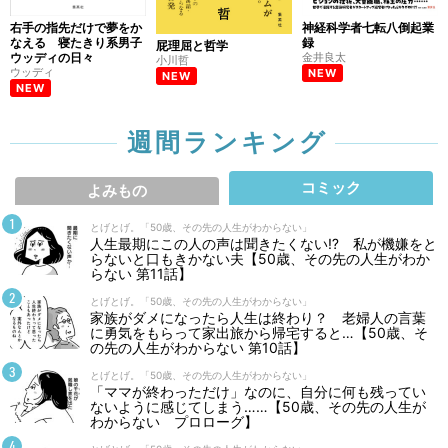
右手の指先だけで夢をか
神経科学者七転八倒起業
なえる 寝たきり系男子
録
屁理屈と哲学
ウッディの日々
金井良太
小川哲
ウッディ
NEW
NEW
NEW
週間ランキング
コミック
よみもの
とげとげ。「50歳、その先の人生がわからない」
人生最期にこの人の声は聞きたくない⁉ 私が機嫌をと
らないと口もきかない夫【50歳、その先の人生がわか
らない 第11話】
とげとげ。「50歳、その先の人生がわからない」
家族がダメになったら人生は終わり？ 老婦人の言葉
に勇気をもらって家出旅から帰宅すると…【50歳、そ
の先の人生がわからない 第10話】
とげとげ。「50歳、その先の人生がわからない」
「ママが終わっただけ」なのに、自分に何も残ってい
ないように感じてしまう……【50歳、その先の人生が
わからない プロローグ】