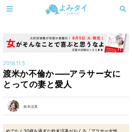
メニューを閉じる
よみタイ
ホーム
新着
検索する
連載
2018.11.5
渡米か不倫か
――
アラサー女に
新刊
とっての妻と愛人
特集
鈴木涼美
編集部
めでたく30歳を過ぎた鈴木涼美がおくる「アラサー女性