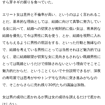
すら芽ネギの握りを食べていた。
エリート女は意外と不倫率が高い、というのはよく言われるこ
とだ。基本的な理由としては、結婚に向けて真摯に努力してい
る女に比べて、結婚への切実さが相対的に低い女は、将来的な
結婚を優先して今は男性に気を使う、とか、結婚を視野に入れ
てもらえるように男性の世話をする、といった行動と無縁なの
で、結婚を考えている男性にとっては当然それほど魅力的では
なく、逆に結婚願望が切実な女に見向きもされない既婚男性に
とっては既婚というだけで排除されないという理由でそこそこ
魅力的だからだ、ということくらいで十分説明できるが、深夜
の寿司屋では思考がややトンデモな方向に突き進みがちなの
で、そこからさらに売れ残り30代たちの議論は加熱。
女は男の成功に惹かれるが男は女の成功を讃えるだけで惹かれ
はしない。