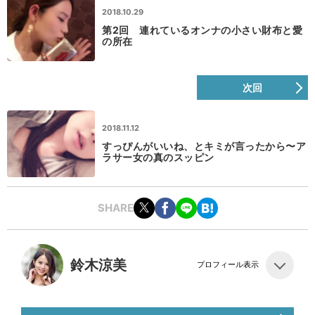
2018.10.29
第2回 連れているオンナの小さい財布と愛
の所在
次回
2018.11.12
すっぴんがいいね、とキミが言ったから〜ア
ラサー女の真のスッピン
SHARE
鈴木涼美
プロフィール表示