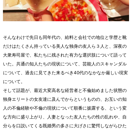
そんなわけで先日も同年代の、給料と会社での地位と学歴と靴
だけはたくさん持っている美人な独身の友人ら３人と、深夜の
大衆寿司屋で、私たちに残された有力な選択肢について語って
いた。共通の知人たちの現状について、芸能人のスキャンダル
について、過去に見てきた来るべき40代のなかなか厳しい現実
について。
そして話題が、最近大変高名な経営者と不倫始めました状態の
独身エリートの女友達に及んでからというものの、お互いの知
人の不倫経験や不倫の現状について順番に披露する、という変
な方向に盛り上がり、人妻となった友人たちの性の乱れや、自
分らを口説いてくる既婚男の多さに大げさに驚愕しながらひた