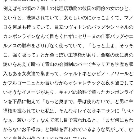
例えばその頃の７個上の代理店勤務の彼氏の同僚の女のひと、
というと、洗練されていて、女らしいのにかっこよくて、マノ
ロを何足も持っていて、目立つヴィトンのバッグやシャネルの
カンボンラインなんて目もくれずにセリーヌの仕事バッグやエ
ルメスの財布をさりげなく使っていて、「もっと上よ、そうそ
こ、強く吸って」とか色っぽい主導権があり、金曜の夜に男の
誘いをあえて断って青山の会員制のバーでキャリアも学歴も収
入もある女友達で集まって、シャルドネとかピノ・ノワールと
かブルゴーニュとか言いながらオシャレチックな夜を過ごして
いそうなイメージがあり、キャバの給料で買ったカンボンライ
ンを下品に抱えて「もっと奥まで。手は使わないで」と男に主
導権を握られていた私は、そんなキレイなオネエサンに「いい
なぁ、若いって」なんて流し目で言われると、「まだ何にもわ
からないお子様ね」と嫌味を言われているような気がして、ひ
どく自尊心が傷つけられた気がしていた。