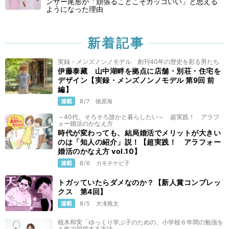
ンサー尾形が「頑張ることこそカッコいい」と思える
ようになった理由
新着記事
実録・メンズノンノモデル 創刊40年の歴史を彩る男たち
伊藤泰藏 山中湖畔を拠点に店舗・別荘・住宅を
デザイン【実録・メンズノンノモデル 第9回 前
編】
連載
8/7
徳原海
～40代、そろそろ誰かと暮らしたい～ 超実践！ アラフ
ォー婚活のかなえ方
時代が変わっても、結局婚活でメリットが大きい
のは「知人の紹介」説！【超実践！ アラフォー
婚活のかなえ方 vol.10】
連載
8/6
カモチケビ子
トガッていたらダメなのか？【新人賞コンプレッ
クス 第4回】
連載
8/5
大滝瓶太
植木和実「ゆっくり学ぶ子のための、小学校６年間の勉強を
１年で習得する方法 」