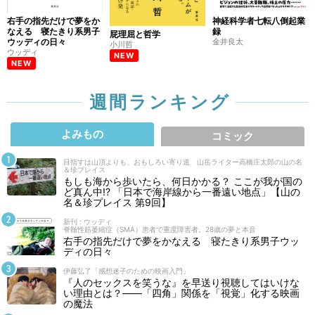
右手の指先だけで夢をか
神経科学者七転八倒起業
なえる 寝たきり系男子
録
屁理屈と哲学
ウッディの日々
金井良太
小川哲
ウッディ
NEW
NEW
週間ランキング
よみもの
コミック
目指すは山頂よりも、おもしろい寄り道 山岳ライター高橋庄太郎の山の名
＆珍プレイス
もしも海から歩いたら、何日かかる？ ここが我が国の
ど真ん中!? 「日本で海岸線から一番遠い地点」【山の
名＆珍プレイス 第9回】
新刊 : ウッディ
脊髄性筋萎縮症（SMA）患者で重度障害者。28歳の夢と本音
右手の指先だけで夢をかなえる 寝たきり系男子ウッ
ディの日々
伊藤弘了「感想迷子のための映画入門」
『人のセックスを笑うな』を早送り視聴してはいけな
い理由とは？――「四角」関係を「視覚」化する映画
の魔法