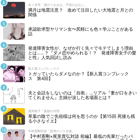
佐々木亮「酒のつまみは、宇宙のはなし」
満月は地震注意？ 改めて注目したい大地震と月との
関係
承認欲求型ヤリマン女〜尻軽にも色々学ぶことがある
話
発達障害女性が、なぜか行く先々でモテてしまう理由
とは……？『ダメ恋やめられる！？ 発達障害女子の愛
と性』人気回試し読み
新人賞コンプレックス
トガッていたらダメなのか？【新人賞コンプレック
ス 第4回】
夫と会話をしないのは「自衛」…リアル『妻が口をきい
てくれません』主婦が涙した名場面とは？
酒井順子「孤独の功罪」
草葉の陰でご先祖様は何を思うのか【第15回 死後も残
る小さなイエ】
中村憲剛対談「思考のパス交換」
【中村憲剛×尾形貴弘対談 前編】最低の先輩だったパ