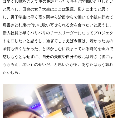
は早く18歳をこえて車の免許とったりキャバで働いたりしたい
と思うし、田舎の女子大生はここは退屈、迎えに来てと思う
し、男子学生は早く霞ヶ関やら汐留やらで働いて小銭を貯めて
肩書きと札束の匂いに吸い寄せられる女を食べたいと思うし、
新入社員は早くバリバリのチームリーダーになってプロジェク
トを回したいと思うし、過ぎてしまえば今度は、若かったあの
頃何も怖くなかった、と懐かしむに決まっている時間を全力で
慈しもうとはせずに、自分の失敗や自分の敗北は若さ（後には
もちろん、老い）のせいだ、と思いたがる。あなたはもう忘れ
たかしら。