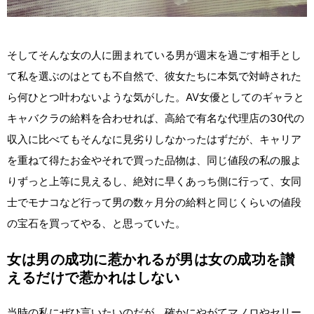
そしてそんな女の人に囲まれている男が週末を過ごす相手とし
て私を選ぶのはとても不自然で、彼女たちに本気で対峙された
ら何ひとつ叶わないような気がした。AV女優としてのギャラと
キャバクラの給料を合わせれば、高給で有名な代理店の30代の
収入に比べてもそんなに見劣りしなかったはずだが、キャリア
を重ねて得たお金やそれで買った品物は、同じ値段の私の服よ
りずっと上等に見えるし、絶対に早くあっち側に行って、女同
士でモナコなど行って男の数ヶ月分の給料と同じくらいの値段
の宝石を買ってやる、と思っていた。
女は男の成功に惹かれるが男は女の成功を讃
えるだけで惹かれはしない
当時の私にぜひ言いたいのだが、確かにやがてマノロやセリー