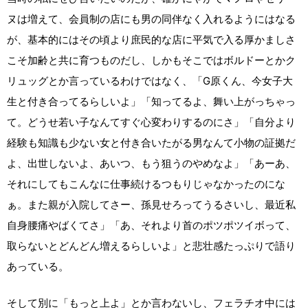
ヌは増えて、会員制の店にも男の同伴なく入れるようにはなる
が、基本的にはその頃より庶民的な店に平気で入る厚かましさ
こそ加齢と共に育つものだし、しかもそこではボルドーとかク
リュッグとか言っているわけではなく、「G原くん、今女子大
生と付き合ってるらしいよ」「知ってるよ、舞い上がっちゃっ
て。どうせ若い子なんてすぐ心変わりするのにさ」「自分より
経験も知識も少ない女と付き合いたがる男なんて小物の証拠だ
よ、出世しないよ、あいつ、もう狙うのやめなよ」「あーあ、
それにしてもこんなに仕事続けるつもりじゃなかったのにな
ぁ。また親が入院してさー、孫見せろってうるさいし、最近私
自身腰痛やばくてさ」「あ、それより首のポツポツイボって、
取らないとどんどん増えるらしいよ」と悲壮感たっぷりで語り
あっている。
そして別に「もっと上よ」とか言わないし、フェラチオ中には