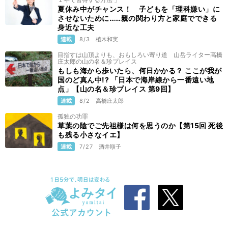
夏休み中がチャンス！ 子どもを「理科嫌い」に
させないために……親の関わり方と家庭でできる
身近な工夫
連載
8/3
植木和実
目指すは山頂よりも、おもしろい寄り道 山岳ライター高橋
庄太郎の山の名＆珍プレイス
もしも海から歩いたら、何日かかる？ ここが我が
国のど真ん中!? 「日本で海岸線から一番遠い地
点」【山の名＆珍プレイス 第9回】
連載
8/2
高橋庄太郎
孤独の功罪
草葉の陰でご先祖様は何を思うのか【第15回 死後
も残る小さなイエ】
連載
7/27
酒井順子