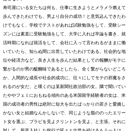
寿司屋にいる女たちは何も、仕事に生きようとメラメラ燃えて
歩んできたわけでも、男より自分の成功！と意気込んできたわ
けでもなく、学校でテストがあれば試験勉強をして、受験シー
ズンには素直に受験勉強をして、大学に入れば卒論を書き、就
活時期になれば就活をして、会社に入って言われるがままに働
いていたら、知らぬ間に出世していたわけである。社会的な地
位や経済力など、良き人生を歩んだ結果としての報酬がモテに
繋がるのが男の醍醐味であるとしたら、全く繋がらないどころ
か、人間的な成長や社会的成功に、往々にしてモテの邪魔をさ
れるのが女だ、と嘆くのは某新聞社政治部の女。隣で聞いてい
たややフェミにおもねる傾向のある米国留学経験者の女は、米
国の成功者の男性は絶対に短大を出たばっかりの若さと愛嬌し
かない女と結婚なんかしないで、同じような脂ののったエリー
ト女を選ぶ、ブラピを見よクリントンを見よ、と主張。それに
対して、新卒入社した銀行で延々と出世を続けるもう一人は、