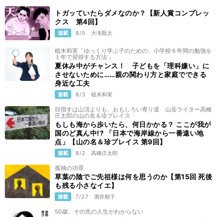
トガッていたらダメなのか？【新人賞コンプレッ
クス 第4回】
連載
8/5
大滝瓶太
植木和実「ゆっくり学ぶ子のための、小学校６年間の勉強を
１年で習得する方法 」
夏休み中がチャンス！ 子どもを「理科嫌い」に
させないために……親の関わり方と家庭でできる
身近な工夫
連載
8/3
植木和実
目指すは山頂よりも、おもしろい寄り道 山岳ライター高橋
庄太郎の山の名＆珍プレイス
もしも海から歩いたら、何日かかる？ ここが我が
国のど真ん中!? 「日本で海岸線から一番遠い地
点」【山の名＆珍プレイス 第9回】
連載
8/2
高橋庄太郎
孤独の功罪
草葉の陰でご先祖様は何を思うのか【第15回 死後
も残る小さなイエ】
連載
7/27
酒井順子
50歳、その先の人生がわからない