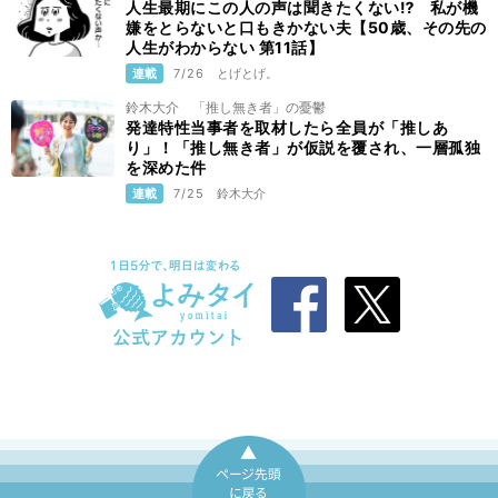
人生最期にこの人の声は聞きたくない⁉ 私が機
嫌をとらないと口もきかない夫【50歳、その先の
人生がわからない 第11話】
連載
7/26
とげとげ。
鈴木大介 「推し無き者」の憂鬱
発達特性当事者を取材したら全員が「推しあ
り」！「推し無き者」が仮説を覆され、一層孤独
を深めた件
連載
7/25
鈴木大介