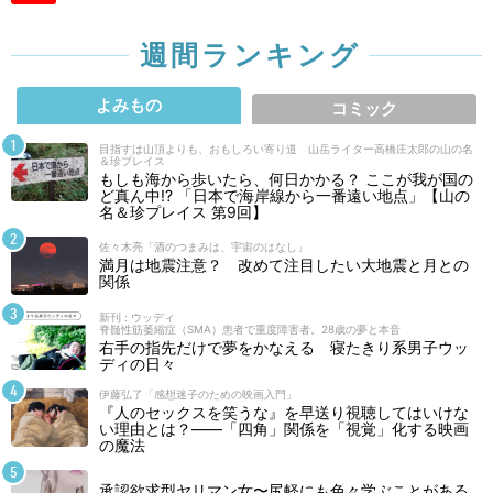
週間ランキング
よみもの
コミック
目指すは山頂よりも、おもしろい寄り道 山岳ライター高橋庄太郎の山の名
＆珍プレイス
もしも海から歩いたら、何日かかる？ ここが我が国の
ど真ん中!? 「日本で海岸線から一番遠い地点」【山の
名＆珍プレイス 第9回】
佐々木亮「酒のつまみは、宇宙のはなし」
満月は地震注意？ 改めて注目したい大地震と月との
関係
新刊 : ウッディ
脊髄性筋萎縮症（SMA）患者で重度障害者。28歳の夢と本音
右手の指先だけで夢をかなえる 寝たきり系男子ウッ
ディの日々
伊藤弘了「感想迷子のための映画入門」
『人のセックスを笑うな』を早送り視聴してはいけな
い理由とは？――「四角」関係を「視覚」化する映画
の魔法
承認欲求型ヤリマン女〜尻軽にも色々学ぶことがある