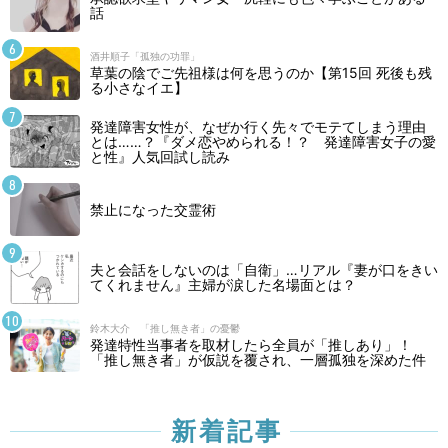
話
酒井順子「孤独の功罪」
草葉の陰でご先祖様は何を思うのか【第15回 死後も残
る小さなイエ】
発達障害女性が、なぜか行く先々でモテてしまう理由
とは……？『ダメ恋やめられる！？ 発達障害女子の愛
と性』人気回試し読み
禁止になった交霊術
夫と会話をしないのは「自衛」…リアル『妻が口をきい
てくれません』主婦が涙した名場面とは？
鈴木大介 「推し無き者」の憂鬱
発達特性当事者を取材したら全員が「推しあり」！
「推し無き者」が仮説を覆され、一層孤独を深めた件
新着記事