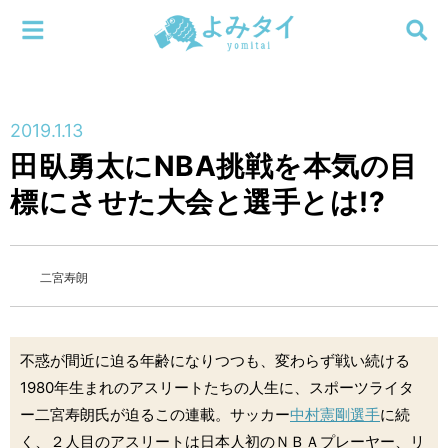
メニューを閉じる
よみタイ
ホーム
2019.1.13
新着
田臥勇太にNBA挑戦を本気の目
検索する
標にさせた大会と選手とは!?
連載
新刊
二宮寿朗
特集
不惑が間近に迫る年齢になりつつも、変わらず戦い続ける
編集部
1980年生まれのアスリートたちの人生に、スポーツライタ
ー二宮寿朗氏が迫るこの連載。サッカー
中村憲剛選手
に続
く、２人目のアスリートは日本人初のＮＢＡプレーヤー、リ