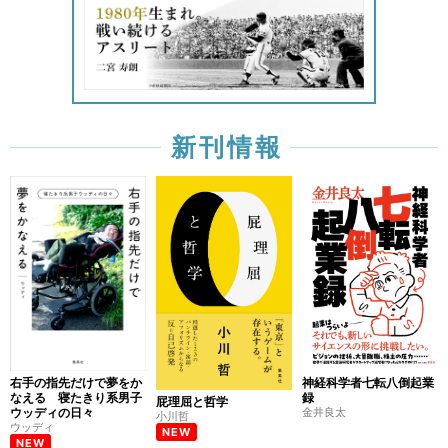
新刊情報
右手の指先だけで夢をか
神経科学者七転八倒起業
なえる 寝たきり系男子
録
屁理屈と哲学
ウッディの日々
金井良太
小川哲
ウッディ
NEW
NEW