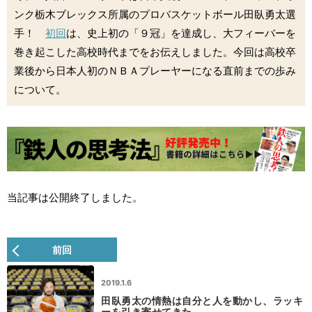
ンク栃木ブレックス所属のプロバスケットボール田臥勇太選
手！
初回
は、史上初の「９冠」を達成し、大フィーバーを
巻き起こした高校時代までをお伝えしました。今回は高校卒
業後から日本人初のＮＢＡプレーヤーになる直前までの歩み
について。
当記事は公開終了しました。
前回
2019.1.6
田臥勇太の情熱は自分と人を動かし、ラッキ
ーを引き寄せてきた