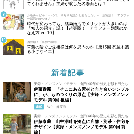
てくれません』主婦が涙した名場面とは？
カモチケビ子「～40代、そろそろ誰かと暮らしたい～ 超実践！ アラフォ
ー婚活のかなえ方」
時代が変わっても、結局婚活でメリットが大きいのは
「知人の紹介」説！【超実践！ アラフォー婚活のか
なえ方 vol.10】
酒井順子「孤独の功罪」
草葉の陰でご先祖様は何を思うのか【第15回 死後も残
る小さなイエ】
新着記事
実録・メンズノンノモデル 創刊40年の歴史を彩る男たち
伊藤泰藏 「そこにある素材と向き合いシンプル
に」が、ものつくりの原点【実録・メンズノンノ
モデル 第9回 後編】
連載
8/9
徳原海
実録・メンズノンノモデル 創刊40年の歴史を彩る男たち
伊藤泰藏 山中湖畔を拠点に店舗・別荘・住宅を
デザイン【実録・メンズノンノモデル 第9回 前
編】