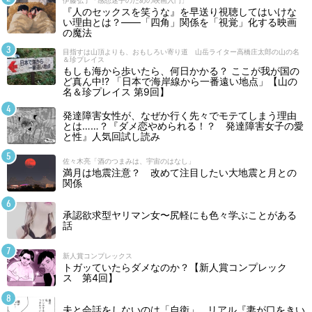
『人のセックスを笑うな』を早送り視聴してはいけな
い理由とは？――「四角」関係を「視覚」化する映画
の魔法
目指すは山頂よりも、おもしろい寄り道 山岳ライター高橋庄太郎の山の名
＆珍プレイス
もしも海から歩いたら、何日かかる？ ここが我が国の
ど真ん中!? 「日本で海岸線から一番遠い地点」【山の
名＆珍プレイス 第9回】
発達障害女性が、なぜか行く先々でモテてしまう理由
とは……？『ダメ恋やめられる！？ 発達障害女子の愛
と性』人気回試し読み
佐々木亮「酒のつまみは、宇宙のはなし」
満月は地震注意？ 改めて注目したい大地震と月との
関係
承認欲求型ヤリマン女〜尻軽にも色々学ぶことがある
話
新人賞コンプレックス
トガッていたらダメなのか？【新人賞コンプレック
ス 第4回】
夫と会話をしないのは「自衛」…リアル『妻が口をきい