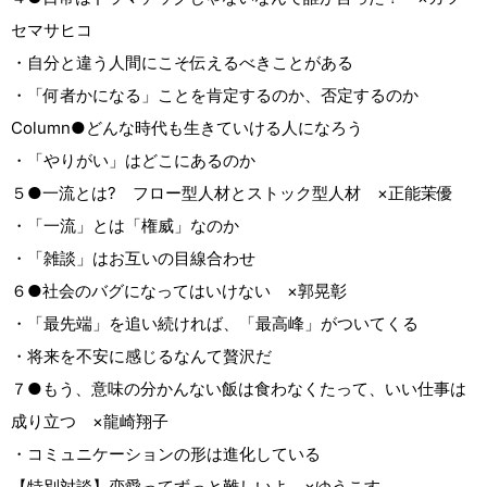
セマサヒコ
・自分と違う人間にこそ伝えるべきことがある
・「何者かになる」ことを肯定するのか、否定するのか
Column●どんな時代も生きていける人になろう
・「やりがい」はどこにあるのか
５●一流とは? フロー型人材とストック型人材 ×正能茉優
・「一流」とは「権威」なのか
・「雑談」はお互いの目線合わせ
６●社会のバグになってはいけない ×郭晃彰
・「最先端」を追い続ければ、「最高峰」がついてくる
・将来を不安に感じるなんて贅沢だ
７●もう、意味の分かんない飯は食わなくたって、いい仕事は
成り立つ ×龍崎翔子
・コミュニケーションの形は進化している
【特別対談】恋愛ってずっと難しいよ ×ゆうこす