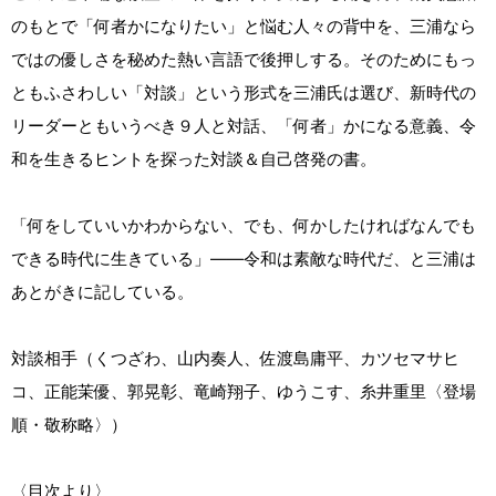
のもとで「何者かになりたい」と悩む人々の背中を、三浦なら
ではの優しさを秘めた熱い言語で後押しする。そのためにもっ
ともふさわしい「対談」という形式を三浦氏は選び、新時代の
リーダーともいうべき９人と対話、「何者」かになる意義、令
和を生きるヒントを探った対談＆自己啓発の書。
「何をしていいかわからない、でも、何かしたければなんでも
できる時代に生きている」――令和は素敵な時代だ、と三浦は
あとがきに記している。
対談相手（くつざわ、山内奏人、佐渡島庸平、カツセマサヒ
コ、正能茉優、郭晃彰、竜崎翔子、ゆうこす、糸井重里〈登場
順・敬称略〉）
〈目次より〉