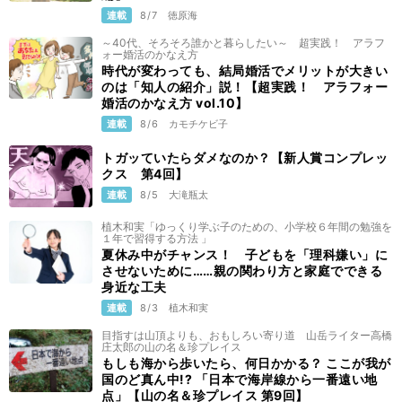
連載
8/7
徳原海
～40代、そろそろ誰かと暮らしたい～ 超実践！ アラフ
ォー婚活のかなえ方
時代が変わっても、結局婚活でメリットが大きい
のは「知人の紹介」説！【超実践！ アラフォー
婚活のかなえ方 vol.10】
連載
8/6
カモチケビ子
トガッていたらダメなのか？【新人賞コンプレッ
クス 第4回】
連載
8/5
大滝瓶太
植木和実「ゆっくり学ぶ子のための、小学校６年間の勉強を
１年で習得する方法 」
夏休み中がチャンス！ 子どもを「理科嫌い」に
させないために……親の関わり方と家庭でできる
身近な工夫
連載
8/3
植木和実
目指すは山頂よりも、おもしろい寄り道 山岳ライター高橋
庄太郎の山の名＆珍プレイス
もしも海から歩いたら、何日かかる？ ここが我が
国のど真ん中!? 「日本で海岸線から一番遠い地
点」【山の名＆珍プレイス 第9回】