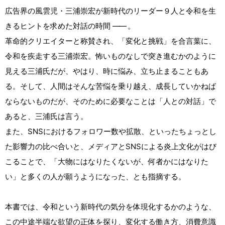
広告界の風雲児・三浦崇宏が新時代のリーダー９人と令和を生
きるヒントを求めた対話の時間
――
。
革命的クリエイターと称賛され、「変化と挑戦」を合言葉に、
令和を疾走する三浦崇宏。怖いものなしで突き進むかのように
見える三浦氏だが、やはり、時に悩み、立ち止まることもあ
る。そして、人間はそんな苦悩を乗り越え、成長していかねば
ならないものだが、そのために必要なことは「人との対話」で
あると、三浦氏は言う。
また、SNSにおけるフォロワー数や拡散、といったちょっとし
た影響力の比べ合いと、メディアとSNSによる炎上文化がはび
こることで、「大物にはなりたくないが、何者かにはなりた
い」と多くの人が願うようになった、とも指摘する。
本書では、令和という新時代の気分を体現化するかのような、
この中途半端な欲望の正体を探り、変化する働き方、消費意識