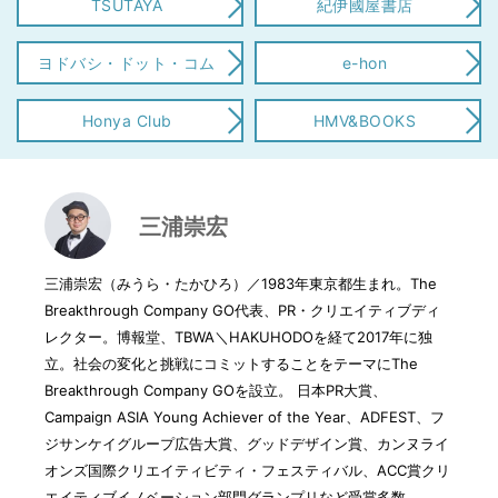
TSUTAYA
紀伊國屋書店
ヨドバシ・ドット・コム
e-hon
Honya Club
HMV&BOOKS
三浦崇宏
三浦崇宏（みうら・たかひろ）／1983年東京都生まれ。The
Breakthrough Company GO代表、PR・クリエイティブディ
レクター。博報堂、TBWA＼HAKUHODOを経て2017年に独
立。社会の変化と挑戦にコミットすることをテーマにThe
Breakthrough Company GOを設立。 日本PR大賞、
Campaign ASIA Young Achiever of the Year、ADFEST、フ
ジサンケイグループ広告大賞、グッドデザイン賞、カンヌライ
オンズ国際クリエイティビティ・フェスティバル、ACC賞クリ
エイティブイノベーション部門グランプリなど受賞多数。