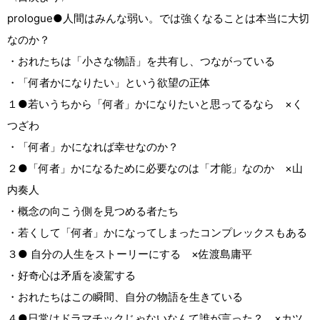
prologue●人間はみんな弱い。では強くなることは本当に大切
なのか？
・おれたちは「小さな物語」を共有し、つながっている
・「何者かになりたい」という欲望の正体
１●若いうちから「何者」かになりたいと思ってるなら ×く
つざわ
・「何者」かになれば幸せなのか？
２●「何者」かになるために必要なのは「才能」なのか ×山
内奏人
・概念の向こう側を見つめる者たち
・若くして「何者」かになってしまったコンプレックスもある
３● 自分の人生をストーリーにする ×佐渡島庸平
・好奇心は矛盾を凌駕する
・おれたちはこの瞬間、自分の物語を生きている
４●日常はドラマチックじゃないなんて誰が言った？ ×カツ