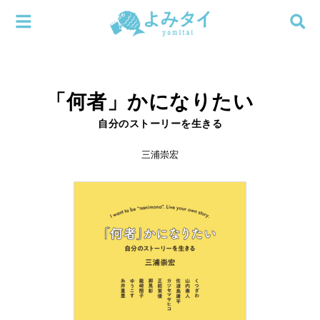
メニューを閉じる
よみタイ
ホーム
「何者」かになりたい
新着
自分のストーリーを生きる
検索する
連載
三浦崇宏
新刊
特集
編集部