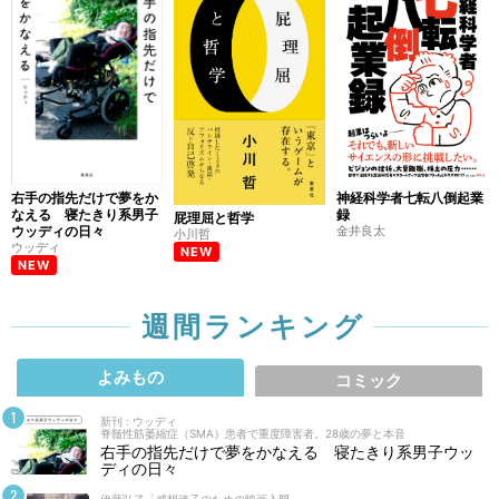
右手の指先だけで夢をか
神経科学者七転八倒起業
なえる 寝たきり系男子
録
屁理屈と哲学
ウッディの日々
金井良太
小川哲
ウッディ
NEW
NEW
週間ランキング
よみもの
コミック
新刊 : ウッディ
脊髄性筋萎縮症（SMA）患者で重度障害者。28歳の夢と本音
右手の指先だけで夢をかなえる 寝たきり系男子ウッ
ディの日々
伊藤弘了「感想迷子のための映画入門」