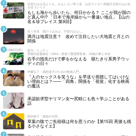
目指すは山頂よりも、おもしろい寄り道 山岳ライター高橋庄太郎の山の名
＆珍プレイス
もしも海から歩いたら、何日かかる？ ここが我が国の
ど真ん中!? 「日本で海岸線から一番遠い地点」【山の
名＆珍プレイス 第9回】
佐々木亮「酒のつまみは、宇宙のはなし」
満月は地震注意？ 改めて注目したい大地震と月との
関係
新刊 : ウッディ
脊髄性筋萎縮症（SMA）患者で重度障害者。28歳の夢と本音
右手の指先だけで夢をかなえる 寝たきり系男子ウッ
ディの日々
伊藤弘了「感想迷子のための映画入門」
『人のセックスを笑うな』を早送り視聴してはいけな
い理由とは？――「四角」関係を「視覚」化する映画
の魔法
承認欲求型ヤリマン女〜尻軽にも色々学ぶことがある
話
酒井順子「孤独の功罪」
草葉の陰でご先祖様は何を思うのか【第15回 死後も残
る小さなイエ】