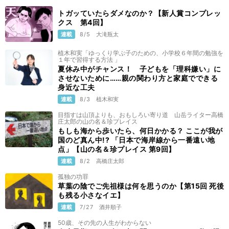
トガッていたらダメなのか？【新人賞コンプレッ
クス 第4回】
連載
8/5
大滝瓶太
植木和実「ゆっくり学ぶ子のための、小学校６年間の勉強を
１年で習得する方法 」
夏休み中がチャンス！ 子どもを「理科嫌い」に
させないために……親の関わり方と家庭でできる
身近な工夫
連載
8/3
植木和実
目指すは山頂よりも、おもしろい寄り道 山岳ライター高橋
庄太郎の山の名＆珍プレイス
もしも海から歩いたら、何日かかる？ ここが我が
国のど真ん中!? 「日本で海岸線から一番遠い地
点」【山の名＆珍プレイス 第9回】
連載
8/2
高橋庄太郎
孤独の功罪
草葉の陰でご先祖様は何を思うのか【第15回 死後
も残る小さなイエ】
連載
7/27
酒井順子
50歳、その先の人生がわからない