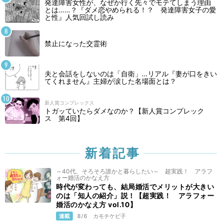
発達障害女性が、なぜか行く先々でモテてしまう理由
とは……？『ダメ恋やめられる！？ 発達障害女子の愛
と性』人気回試し読み
禁止になった交霊術
夫と会話をしないのは「自衛」…リアル『妻が口をきい
てくれません』主婦が涙した名場面とは？
新人賞コンプレックス
トガッていたらダメなのか？【新人賞コンプレック
ス 第4回】
新着記事
～40代、そろそろ誰かと暮らしたい～ 超実践！ アラフ
ォー婚活のかなえ方
時代が変わっても、結局婚活でメリットが大きい
のは「知人の紹介」説！【超実践！ アラフォー
婚活のかなえ方 vol.10】
連載
8/6
カモチケビ子