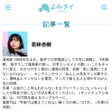
メニューを閉じる
よみタイ
ホーム
記事一覧
新着
若林杏樹
検索する
連載
漫画家 1988年生まれ、新卒で大学職員として大学に就職し、5年勤
新刊
務。 脱サラして漫画家の道へ。日常エッセイと小難しいことをギャ
グに変え、わかりやすく面白い漫画が得意。自称「私に漫画にでき
ないものはない」。オンラインサロン『あんじゅ先生マンガ家サロ
特集
ン』通称あんマンサロンを運営。マンガで食える人を増やすのが人
生の目標。
共著『お金のこと何もわからないままフリーランスになっちゃいま
編集部
したが税金で損しない方法を教えてください!』（サンクチュアリ出
版）は、10万部を超えるロングセラーに。
最新刊は『学校では教えてくれない稼ぐ力の身につけ方』（共著/小
学館）