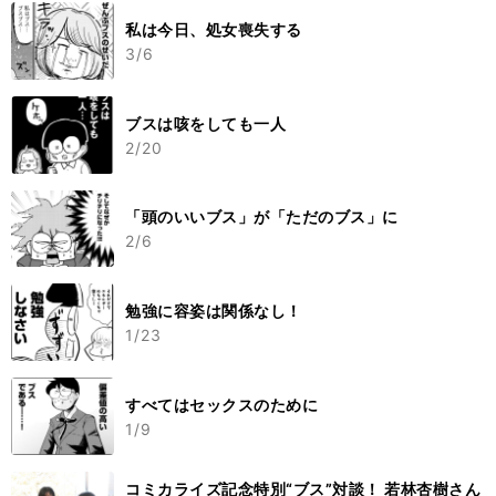
私は今日、処女喪失する
3/6
ブスは咳をしても一人
2/20
「頭のいいブス」が「ただのブス」に
2/6
勉強に容姿は関係なし！
1/23
すべてはセックスのために
1/9
コミカライズ記念特別“ブス”対談！ 若林杏樹さん