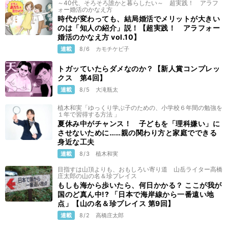
～40代、そろそろ誰かと暮らしたい～ 超実践！ アラフ
ォー婚活のかなえ方
時代が変わっても、結局婚活でメリットが大きい
のは「知人の紹介」説！【超実践！ アラフォー
婚活のかなえ方 vol.10】
連載
8/6
カモチケビ子
トガッていたらダメなのか？【新人賞コンプレッ
クス 第4回】
連載
8/5
大滝瓶太
植木和実「ゆっくり学ぶ子のための、小学校６年間の勉強を
１年で習得する方法 」
夏休み中がチャンス！ 子どもを「理科嫌い」に
させないために……親の関わり方と家庭でできる
身近な工夫
連載
8/3
植木和実
目指すは山頂よりも、おもしろい寄り道 山岳ライター高橋
庄太郎の山の名＆珍プレイス
もしも海から歩いたら、何日かかる？ ここが我が
国のど真ん中!? 「日本で海岸線から一番遠い地
点」【山の名＆珍プレイス 第9回】
連載
8/2
高橋庄太郎