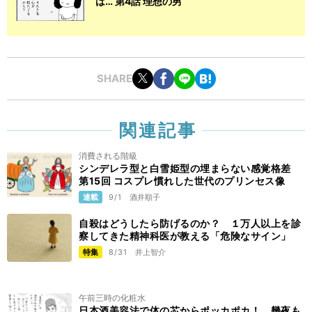
は… 第4話 理想の男
SHARE
関連記事
消費される階級
シンデレラ型と白雪姫型の埋まらない感覚格差
第15回 コスプレ慣れした世代のプリンセス像
連載
9/1
酒井順子
自殺はどうしたら防げるのか？ １万人以上を診
察してきた精神科医が教える「危険なサイン」
特集
8/31
井上智介
午前三時の化粧水
日本酒美容法で体の芯からポッカポカ！ 幾夜も