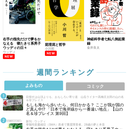
右手の指先だけで夢をか
神経科学者七転八倒起業
なえる 寝たきり系男子
録
屁理屈と哲学
ウッディの日々
金井良太
小川哲
ウッディ
NEW
NEW
週間ランキング
よみもの
コミック
目指すは山頂よりも、おもしろい寄り道 山岳ライター高橋庄太郎の山の名
＆珍プレイス
もしも海から歩いたら、何日かかる？ ここが我が国の
ど真ん中!? 「日本で海岸線から一番遠い地点」【山の
名＆珍プレイス 第9回】
新刊 : ウッディ
脊髄性筋萎縮症（SMA）患者で重度障害者。28歳の夢と本音