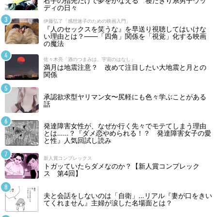
右手の指先だけで夢をかなえる 寝たきり系男子ウッ
ディの日々
伊藤弘了「感想迷子のための映画入門」
『人のセックスを笑うな』を早送り視聴してはいけな
い理由とは？――「四角」関係を「視覚」化する映画
の魔法
佐々木亮「酒のつまみは、宇宙のはなし」
満月は地震注意？ 改めて注目したい大地震と月との
関係
承認欲求型ヤリマン女〜尻軽にも色々学ぶことがある
話
発達障害女性が、なぜか行く先々でモテてしまう理由
とは……？『ダメ恋やめられる！？ 発達障害女子の愛
と性』人気回試し読み
新人賞コンプレックス
トガッていたらダメなのか？【新人賞コンプレック
ス 第4回】
夫と会話をしないのは「自衛」…リアル『妻が口をきい
てくれません』主婦が涙した名場面とは？