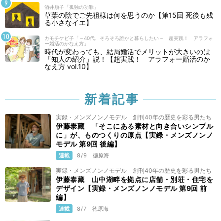
酒井順子「孤独の功罪」
草葉の陰でご先祖様は何を思うのか【第15回 死後も残
る小さなイエ】
カモチケビ子「～40代、そろそろ誰かと暮らしたい～ 超実践！ アラフォ
ー婚活のかなえ方」
時代が変わっても、結局婚活でメリットが大きいのは
「知人の紹介」説！【超実践！ アラフォー婚活のか
なえ方 vol.10】
新着記事
実録・メンズノンノモデル 創刊40年の歴史を彩る男たち
伊藤泰藏 「そこにある素材と向き合いシンプル
に」が、ものつくりの原点【実録・メンズノンノ
モデル 第9回 後編】
連載
8/9
徳原海
実録・メンズノンノモデル 創刊40年の歴史を彩る男たち
伊藤泰藏 山中湖畔を拠点に店舗・別荘・住宅を
デザイン【実録・メンズノンノモデル 第9回 前
編】
連載
8/7
徳原海