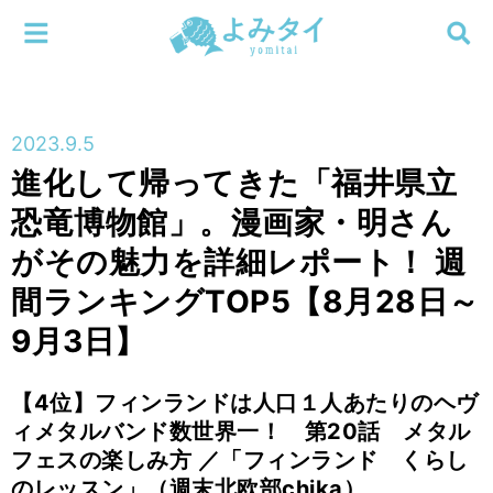
メニューを閉じる
よみタイ
ホーム
2023.9.5
新着
進化して帰ってきた「福井県立
検索する
恐竜博物館」。漫画家・明さん
連載
がその魅力を詳細レポート！ 週
新刊
間ランキングTOP5【8月28日～
9月3日】
特集
【4位】フィンランドは人口１人あたりのヘヴ
編集部
ィメタルバンド数世界一！ 第20話 メタル
フェスの楽しみ方 ／「フィンランド くらし
のレッスン」（週末北欧部chika）