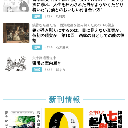
酒に溺れ、人生を狂わされた男がようやくたどり
着いた“お酒とのおいしい付き合い方”
連載
8/27
爪切男
饒舌な名画たち 西洋絵画を読み解くための11の視点
鏡が浮き彫りにするのは、目に見えない真実か、
仮初の現実か 第10回 画家の目としての鏡の役
割
連載
8/24
石沢麻依
六十路通過道中
猛暑と室内履き
連載
8/23
群ようこ
新刊情報