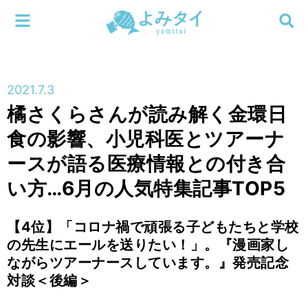
メニューを閉じる
よみタイ
ホーム
2021.7.3
新着
橘さくらさんが読み解く金環日
検索する
食の影響、小児科医とツアーナ
連載
ースが語る医療情報との付き合
新刊
い方…6月の人気特集記事TOP5
特集
【4位】「コロナ禍で頑張る子どもたちと学校
の先生にエールを送りたい！」。『漫画家し
編集部
ながらツアーナースしています。』発売記念
対談＜後編＞