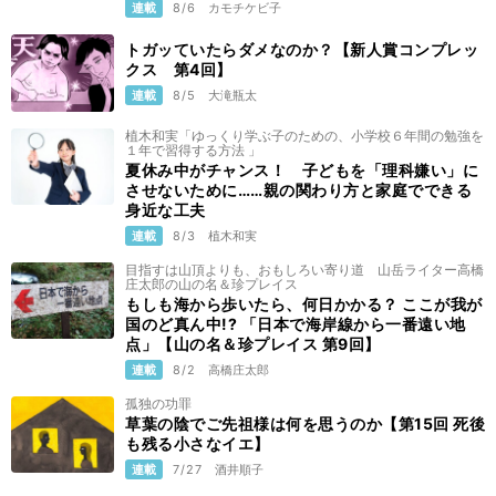
連載
8/6
カモチケビ子
トガッていたらダメなのか？【新人賞コンプレッ
クス 第4回】
連載
8/5
大滝瓶太
植木和実「ゆっくり学ぶ子のための、小学校６年間の勉強を
１年で習得する方法 」
夏休み中がチャンス！ 子どもを「理科嫌い」に
させないために……親の関わり方と家庭でできる
身近な工夫
連載
8/3
植木和実
目指すは山頂よりも、おもしろい寄り道 山岳ライター高橋
庄太郎の山の名＆珍プレイス
もしも海から歩いたら、何日かかる？ ここが我が
国のど真ん中!? 「日本で海岸線から一番遠い地
点」【山の名＆珍プレイス 第9回】
連載
8/2
高橋庄太郎
孤独の功罪
草葉の陰でご先祖様は何を思うのか【第15回 死後
も残る小さなイエ】
連載
7/27
酒井順子