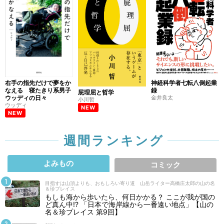
右手の指先だけで夢をか
神経科学者七転八倒起業
なえる 寝たきり系男子
録
屁理屈と哲学
ウッディの日々
金井良太
小川哲
ウッディ
NEW
NEW
週間ランキング
よみもの
コミック
目指すは山頂よりも、おもしろい寄り道 山岳ライター高橋庄太郎の山の名
＆珍プレイス
もしも海から歩いたら、何日かかる？ ここが我が国の
ど真ん中!? 「日本で海岸線から一番遠い地点」【山の
名＆珍プレイス 第9回】