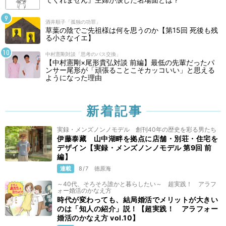
酒井順子「孤独の功罪」
草葉の陰でご先祖様は何を思うのか【第15回 死後も残
る小さなイエ】
中村憲剛対談「思考のパス交換」
【中村憲剛×尾形貴弘対談 前編】最低の先輩だったパ
ンサー尾形が「頑張ることこそカッコいい」と思える
ようになった理由
新着記事
実録・メンズノンノモデル 創刊40年の歴史を彩る男たち
伊藤泰藏 山中湖畔を拠点に店舗・別荘・住宅を
デザイン【実録・メンズノンノモデル 第9回 前
編】
連載
8/7
徳原海
～40代、そろそろ誰かと暮らしたい～ 超実践！ アラフ
ォー婚活のかなえ方
時代が変わっても、結局婚活でメリットが大きい
のは「知人の紹介」説！【超実践！ アラフォー
婚活のかなえ方 vol.10】