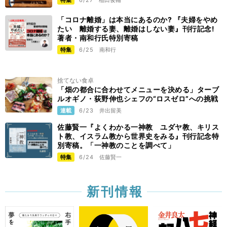
特集
6/27
稲田俊輔
「コロナ離婚」は本当にあるのか? 『夫婦をやめ
たい 離婚する妻、離婚はしない妻』刊行記念!
著者・南和行氏特別寄稿
特集
6/25
南和行
捨てない食卓
「畑の都合に合わせてメニューを決める」ターブ
ルオギノ・荻野伸也シェフの“ロスゼロ”への挑戦
連載
6/23
井出留美
佐藤賢一『よくわかる一神教 ユダヤ教、キリス
ト教、イスラム教から世界史をみる』刊行記念特
別寄稿。「一神教のことを調べて」
特集
6/24
佐藤賢一
新刊情報