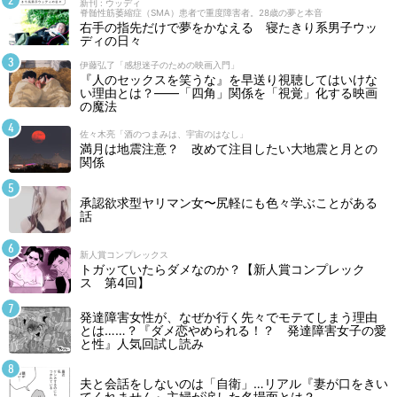
新刊 : ウッディ
脊髄性筋萎縮症（SMA）患者で重度障害者。28歳の夢と本音
右手の指先だけで夢をかなえる 寝たきり系男子ウッ
ディの日々
伊藤弘了「感想迷子のための映画入門」
『人のセックスを笑うな』を早送り視聴してはいけな
い理由とは？――「四角」関係を「視覚」化する映画
の魔法
佐々木亮「酒のつまみは、宇宙のはなし」
満月は地震注意？ 改めて注目したい大地震と月との
関係
承認欲求型ヤリマン女〜尻軽にも色々学ぶことがある
話
新人賞コンプレックス
トガッていたらダメなのか？【新人賞コンプレック
ス 第4回】
発達障害女性が、なぜか行く先々でモテてしまう理由
とは……？『ダメ恋やめられる！？ 発達障害女子の愛
と性』人気回試し読み
夫と会話をしないのは「自衛」…リアル『妻が口をきい
てくれません』主婦が涙した名場面とは？