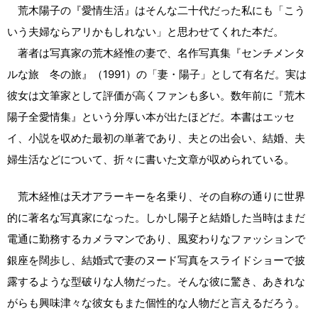
荒木陽子の『愛情生活』はそんな二十代だった私にも「こう
いう夫婦ならアリかもしれない」と思わせてくれた本だ。
著者は写真家の荒木経惟の妻で、名作写真集『センチメンタ
ルな旅 冬の旅』（1991）の「妻・陽子」として有名だ。実は
彼女は文筆家として評価が高くファンも多い。数年前に『荒木
陽子全愛情集』という分厚い本が出たほどだ。本書はエッセ
イ、小説を収めた最初の単著であり、夫との出会い、結婚、夫
婦生活などについて、折々に書いた文章が収められている。
荒木経惟は天才アラーキーを名乗り、その自称の通りに世界
的に著名な写真家になった。しかし陽子と結婚した当時はまだ
電通に勤務するカメラマンであり、風変わりなファッションで
銀座を闊歩し、結婚式で妻のヌード写真をスライドショーで披
露するような型破りな人物だった。そんな彼に驚き、あきれな
がらも興味津々な彼女もまた個性的な人物だと言えるだろう。