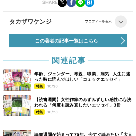
SHARE
タカザワケンジ
プロフィール表示
この著者の記事一覧はこちら
関連記事
年齢、ジェンダー、毒親、職業、病気…人生に迷
った時に読んでほしい「コミックエッセイ」
特集
10/30
【読書週間】女性作家のみずみずしい感性に心洗
われる「何度も読み直したいエッセイ」3冊
特集
10/28
読書週間が始まって75年。今すぐ読みたい「大人