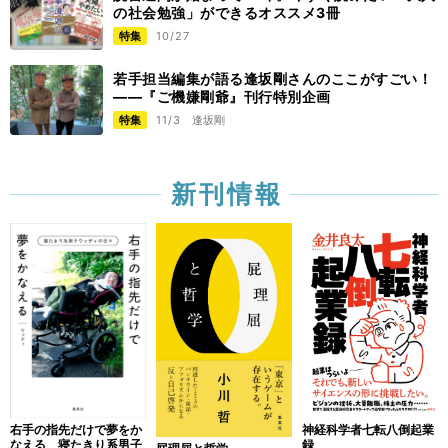
の社会勉強」ができるオススメ3冊
特集
10/27
若手担当編集が語る逢坂剛さんのここがすごい！
——『ご機嫌剛爺』刊行特別企画
特集
11/3
逢坂剛
新刊情報
右手の指先だけで夢をか
神経科学者七転八倒起業
なえる 寝たきり系男子
録