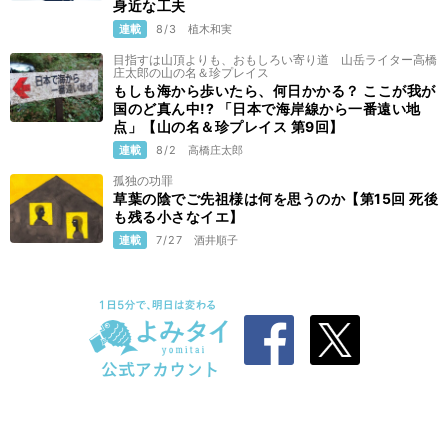
身近な工夫
連載
8/3
植木和実
目指すは山頂よりも、おもしろい寄り道 山岳ライター高橋
庄太郎の山の名＆珍プレイス
もしも海から歩いたら、何日かかる？ ここが我が
国のど真ん中!? 「日本で海岸線から一番遠い地
点」【山の名＆珍プレイス 第9回】
連載
8/2
高橋庄太郎
孤独の功罪
草葉の陰でご先祖様は何を思うのか【第15回 死後
も残る小さなイエ】
連載
7/27
酒井順子