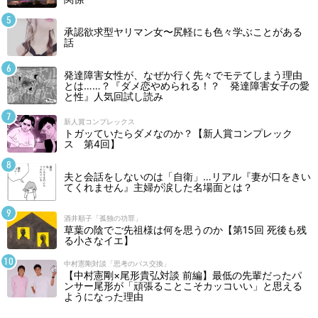
承認欲求型ヤリマン女〜尻軽にも色々学ぶことがある
話
発達障害女性が、なぜか行く先々でモテてしまう理由
とは……？『ダメ恋やめられる！？ 発達障害女子の愛
と性』人気回試し読み
新人賞コンプレックス
トガッていたらダメなのか？【新人賞コンプレック
ス 第4回】
夫と会話をしないのは「自衛」…リアル『妻が口をきい
てくれません』主婦が涙した名場面とは？
酒井順子「孤独の功罪」
草葉の陰でご先祖様は何を思うのか【第15回 死後も残
る小さなイエ】
中村憲剛対談「思考のパス交換」
【中村憲剛×尾形貴弘対談 前編】最低の先輩だったパ
ンサー尾形が「頑張ることこそカッコいい」と思える
ようになった理由