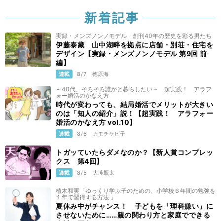
新着記事
実録・メンズノンノモデル 創刊40年の歴史を彩る男たち
伊藤泰藏 山中湖畔を拠点に店舗・別荘・住宅を
デザイン【実録・メンズノンノモデル 第9回 前
編】
連載
8/7
徳原海
～40代、そろそろ誰かと暮らしたい～ 超実践！ アラフ
ォー婚活のかなえ方
時代が変わっても、結局婚活でメリットが大きい
のは「知人の紹介」説！【超実践！ アラフォー
婚活のかなえ方 vol.10】
連載
8/6
カモチケビ子
トガッていたらダメなのか？【新人賞コンプレッ
クス 第4回】
連載
8/5
大滝瓶太
植木和実「ゆっくり学ぶ子のための、小学校６年間の勉強を
１年で習得する方法 」
夏休み中がチャンス！ 子どもを「理科嫌い」に
させないために……親の関わり方と家庭でできる