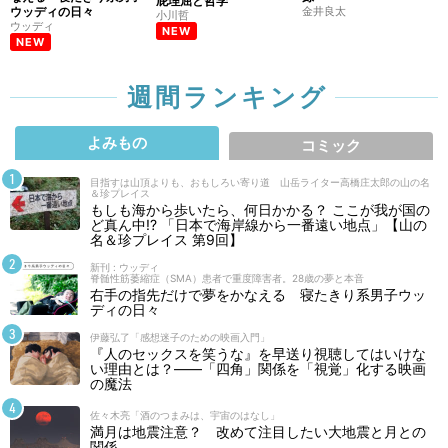
屁理屈と哲学
ウッディの日々
金井良太
小川哲
ウッディ
NEW
NEW
週間ランキング
よみもの
コミック
目指すは山頂よりも、おもしろい寄り道 山岳ライター高橋庄太郎の山の名
＆珍プレイス
もしも海から歩いたら、何日かかる？ ここが我が国の
ど真ん中!? 「日本で海岸線から一番遠い地点」【山の
名＆珍プレイス 第9回】
新刊 : ウッディ
脊髄性筋萎縮症（SMA）患者で重度障害者。28歳の夢と本音
右手の指先だけで夢をかなえる 寝たきり系男子ウッ
ディの日々
伊藤弘了「感想迷子のための映画入門」
『人のセックスを笑うな』を早送り視聴してはいけな
い理由とは？――「四角」関係を「視覚」化する映画
の魔法
佐々木亮「酒のつまみは、宇宙のはなし」
満月は地震注意？ 改めて注目したい大地震と月との
関係