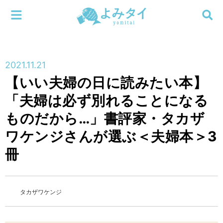
メニューを閉じる
よみタイ
ホーム
2021.11.21
新着
【いい夫婦の日に読みたい本】
検索する
「夫婦は必ず別れることになる
連載
ものだから…」書評家・タカザ
新刊
ワケンジさんが選ぶ＜夫婦本＞3
冊
特集
編集部
タカザワケンジ