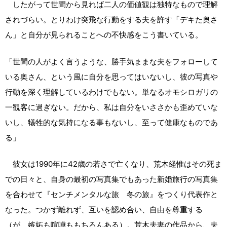
したがって世間から見れば二人の価値観は独特なもので理解
されづらい。とりわけ突飛な行動をする夫を許す「デキた奥さ
ん」と自分が見られることへの不快感をこう書いている。
「世間の人がよく言うような、勝手気ままな夫をフォローして
いる奥さん、という風に自分を思ってはいないし、彼の写真や
行動を深く理解しているわけでもない。単なるオモシロガリの
一観客に過ぎない。だから、私は自分をいささかも歪めていな
いし、犠牲的な気持になる事もないし、至って健康なものであ
る」
彼女は1990年に42歳の若さで亡くなり、荒木経惟はその死ま
での日々と、自身の最初の写真集でもあった新婚旅行の写真集
を合わせて『センチメンタルな旅 冬の旅』をつくり代表作と
なった。つかず離れず、互いを認め合い、自由を尊重する
（が、嫉妬も喧嘩ももちろんある）。荒木夫妻の作品から、夫