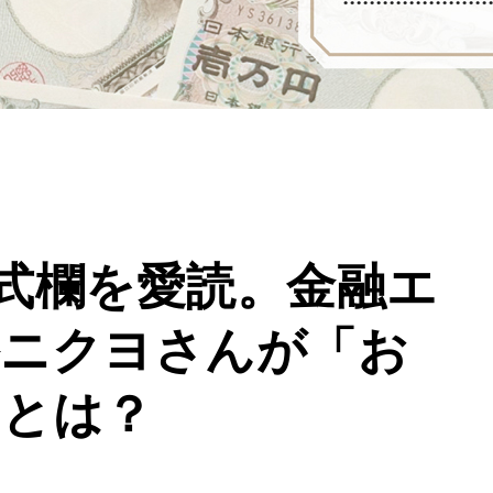
式欄を愛読。金融エ
路ニクヨさんが「お
由とは？