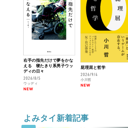
右手の指先だけで夢をかな
える 寝たきり系男子ウッ
屁理屈と哲学
ディの日々
2026/9/4
2026/8/5
小川哲
ウッディ
NEW
NEW
よみタイ新着記事