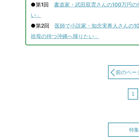
●第1回
書道家・武田双雲さんの100万円
い」
●第2回
医師で小説家・知念実希人さんの1
祖母の待つ沖縄へ帰りたい」
前のペー
1
特集