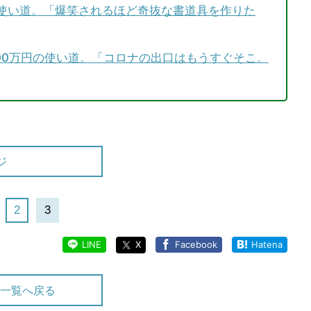
の使い道。「爆笑されるほど奇抜な書道具を作りた
00万円の使い道。「コロナの出口はもうすぐそこ。
ジ
2
3
LINE
X
Facebook
Hatena
一覧へ戻る