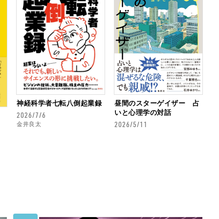
神経科学者七転八倒起業録
昼間のスターゲイザー 占
いと心理学の対話
2026/7/6
2026/5/11
金井良太