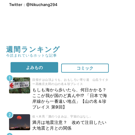
Twitter：
@Nikuchang294
週間ランキング
今読まれているホットな記事
よみもの
コミック
目指すは山頂よりも、おもしろい寄り道 山岳ライタ
ー高橋庄太郎の山の名＆珍プレイス
もしも海から歩いたら、何日かかる？
ここが我が国のど真ん中!? 「日本で海
岸線から一番遠い地点」【山の名＆珍
プレイス 第9回】
佐々木亮「酒のつまみは、宇宙のはなし」
満月は地震注意？ 改めて注目したい
大地震と月との関係