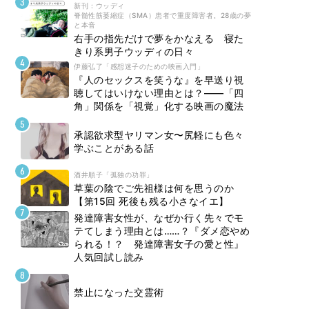
新刊 : ウッディ
脊髄性筋萎縮症（SMA）患者で重度障害者。28歳の夢
と本音
右手の指先だけで夢をかなえる 寝た
きり系男子ウッディの日々
伊藤弘了「感想迷子のための映画入門」
『人のセックスを笑うな』を早送り視
聴してはいけない理由とは？――「四
角」関係を「視覚」化する映画の魔法
承認欲求型ヤリマン女〜尻軽にも色々
学ぶことがある話
酒井順子「孤独の功罪」
草葉の陰でご先祖様は何を思うのか
【第15回 死後も残る小さなイエ】
発達障害女性が、なぜか行く先々でモ
テてしまう理由とは……？『ダメ恋やめ
られる！？ 発達障害女子の愛と性』
人気回試し読み
禁止になった交霊術