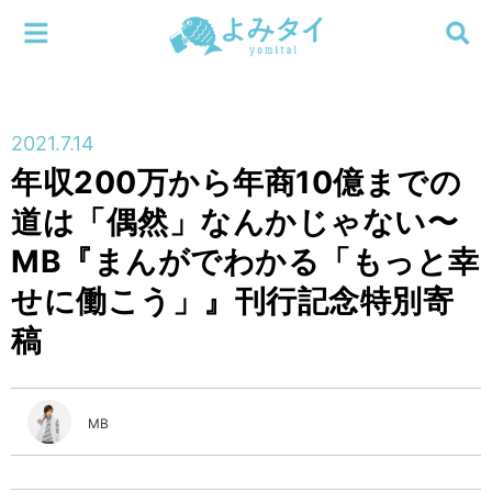
メニューを閉じる
よみタイ
ホーム
2021.7.14
新着
年収200万から年商10億までの
検索する
道は「偶然」なんかじゃない〜
連載
MB『まんがでわかる「もっと幸
新刊
せに働こう」』刊行記念特別寄
稿
特集
編集部
MB