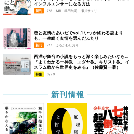
インフルエンサーになる方法
新刊
7/8
MB
堀田純司
瀬川サユリ
恋と友情のあいだでvol.1 いつか終わる恋より
も、一生続く友情を選んだふたり
新刊
7/7
ふるかわしおり
西洋が舞台の小説をもっと深く楽しみたいなら…
『よくわかる一神教 ユダヤ教、キリスト教、イ
スラム教から世界史をみる』（佐藤賢一著）
特集
6/29
新刊情報