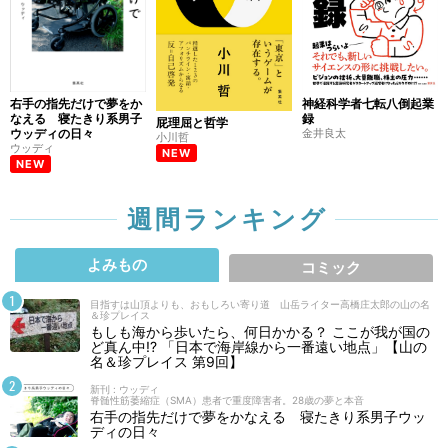
右手の指先だけで夢をか
神経科学者七転八倒起業
なえる 寝たきり系男子
録
屁理屈と哲学
ウッディの日々
金井良太
小川哲
ウッディ
NEW
NEW
週間ランキング
よみもの
コミック
目指すは山頂よりも、おもしろい寄り道 山岳ライター高橋庄太郎の山の名
＆珍プレイス
もしも海から歩いたら、何日かかる？ ここが我が国の
ど真ん中!? 「日本で海岸線から一番遠い地点」【山の
名＆珍プレイス 第9回】
新刊 : ウッディ
脊髄性筋萎縮症（SMA）患者で重度障害者。28歳の夢と本音
右手の指先だけで夢をかなえる 寝たきり系男子ウッ
ディの日々