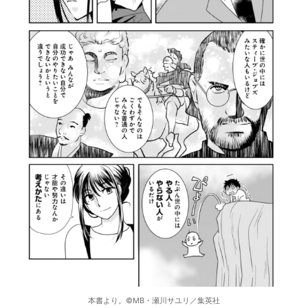
本書より。©️MB・瀬川サユリ／集英社