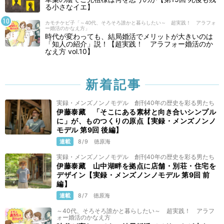
る小さなイエ】
カモチケビ子「～40代、そろそろ誰かと暮らしたい～ 超実践！ アラフォ
ー婚活のかなえ方」
時代が変わっても、結局婚活でメリットが大きいのは
「知人の紹介」説！【超実践！ アラフォー婚活のか
なえ方 vol.10】
新着記事
実録・メンズノンノモデル 創刊40年の歴史を彩る男たち
伊藤泰藏 「そこにある素材と向き合いシンプル
に」が、ものつくりの原点【実録・メンズノンノ
モデル 第9回 後編】
連載
8/9
徳原海
実録・メンズノンノモデル 創刊40年の歴史を彩る男たち
伊藤泰藏 山中湖畔を拠点に店舗・別荘・住宅を
デザイン【実録・メンズノンノモデル 第9回 前
編】
連載
8/7
徳原海
～40代、そろそろ誰かと暮らしたい～ 超実践！ アラフ
ォー婚活のかなえ方