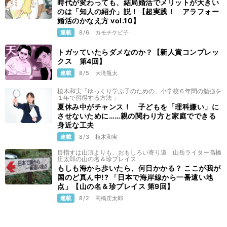
時代が変わっても、結局婚活でメリットが大きい
のは「知人の紹介」説！【超実践！ アラフォー
婚活のかなえ方 vol.10】
連載
8/6
カモチケビ子
トガッていたらダメなのか？【新人賞コンプレッ
クス 第4回】
連載
8/5
大滝瓶太
植木和実「ゆっくり学ぶ子のための、小学校６年間の勉強を
１年で習得する方法 」
夏休み中がチャンス！ 子どもを「理科嫌い」に
させないために……親の関わり方と家庭でできる
身近な工夫
連載
8/3
植木和実
目指すは山頂よりも、おもしろい寄り道 山岳ライター高橋
庄太郎の山の名＆珍プレイス
もしも海から歩いたら、何日かかる？ ここが我が
国のど真ん中!? 「日本で海岸線から一番遠い地
点」【山の名＆珍プレイス 第9回】
連載
8/2
高橋庄太郎