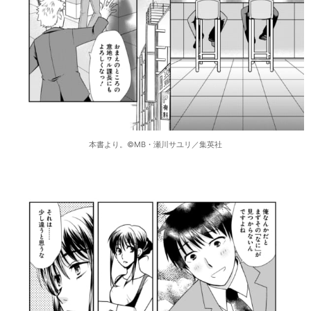
本書より。©️MB・瀬川サユリ／集英社