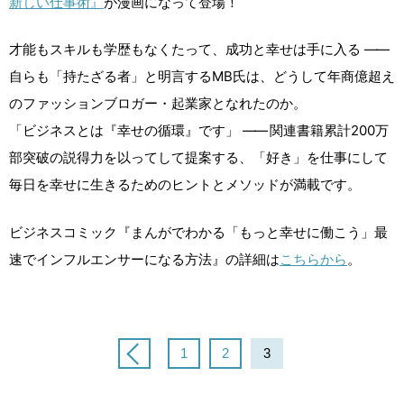
新しい仕事術』
が漫画になって登場！
才能もスキルも学歴もなくたって、成功と幸せは手に入る
――
自らも「持たざる者」と明言するMB氏は、どうして年商億超え
のファッションブロガー・起業家となれたのか。
「ビジネスとは『幸せの循環』です」
――
関連書籍累計200万
部突破の説得力を以ってして提案する、「好き」を仕事にして
毎日を幸せに生きるためのヒントとメソッドが満載です。
ビジネスコミック『まんがでわかる「もっと幸せに働こう」最
速でインフルエンサーになる方法』の詳細は
こちらから
。
1
2
3