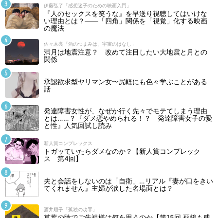
伊藤弘了「感想迷子のための映画入門」
『人のセックスを笑うな』を早送り視聴してはいけな
い理由とは？――「四角」関係を「視覚」化する映画
の魔法
佐々木亮「酒のつまみは、宇宙のはなし」
満月は地震注意？ 改めて注目したい大地震と月との
関係
承認欲求型ヤリマン女〜尻軽にも色々学ぶことがある
話
発達障害女性が、なぜか行く先々でモテてしまう理由
とは……？『ダメ恋やめられる！？ 発達障害女子の愛
と性』人気回試し読み
新人賞コンプレックス
トガッていたらダメなのか？【新人賞コンプレック
ス 第4回】
夫と会話をしないのは「自衛」…リアル『妻が口をきい
てくれません』主婦が涙した名場面とは？
酒井順子「孤独の功罪」
草葉の陰でご先祖様は何を思うのか【第15回 死後も残