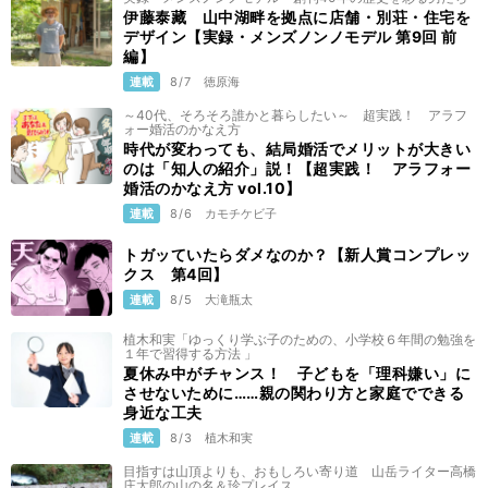
伊藤泰藏 山中湖畔を拠点に店舗・別荘・住宅を
デザイン【実録・メンズノンノモデル 第9回 前
編】
連載
8/7
徳原海
～40代、そろそろ誰かと暮らしたい～ 超実践！ アラフ
ォー婚活のかなえ方
時代が変わっても、結局婚活でメリットが大きい
のは「知人の紹介」説！【超実践！ アラフォー
婚活のかなえ方 vol.10】
連載
8/6
カモチケビ子
トガッていたらダメなのか？【新人賞コンプレッ
クス 第4回】
連載
8/5
大滝瓶太
植木和実「ゆっくり学ぶ子のための、小学校６年間の勉強を
１年で習得する方法 」
夏休み中がチャンス！ 子どもを「理科嫌い」に
させないために……親の関わり方と家庭でできる
身近な工夫
連載
8/3
植木和実
目指すは山頂よりも、おもしろい寄り道 山岳ライター高橋
庄太郎の山の名＆珍プレイス