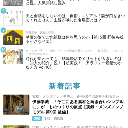
と性』人気回試し読み
夫と会話をしないのは「自衛」…リアル『妻が口をきい
てくれません』主婦が涙した名場面とは？
酒井順子「孤独の功罪」
草葉の陰でご先祖様は何を思うのか【第15回 死後も残
る小さなイエ】
カモチケビ子「～40代、そろそろ誰かと暮らしたい～ 超実践！ アラフォ
ー婚活のかなえ方」
時代が変わっても、結局婚活でメリットが大きいのは
「知人の紹介」説！【超実践！ アラフォー婚活のか
なえ方 vol.10】
新着記事
実録・メンズノンノモデル 創刊40年の歴史を彩る男たち
伊藤泰藏 「そこにある素材と向き合いシンプル
に」が、ものつくりの原点【実録・メンズノンノ
モデル 第9回 後編】
連載
8/9
徳原海
実録・メンズノンノモデル 創刊40年の歴史を彩る男たち