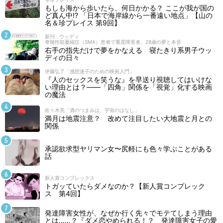
もしも海から歩いたら、何日かかる？ ここが我が国の
ど真ん中!? 「日本で海岸線から一番遠い地点」【山の
名＆珍プレイス 第9回】
新刊 : ウッディ
脊髄性筋萎縮症（SMA）患者で重度障害者。28歳の夢と本音
右手の指先だけで夢をかなえる 寝たきり系男子ウッ
ディの日々
伊藤弘了「感想迷子のための映画入門」
『人のセックスを笑うな』を早送り視聴してはいけな
い理由とは？――「四角」関係を「視覚」化する映画
の魔法
佐々木亮「酒のつまみは、宇宙のはなし」
満月は地震注意？ 改めて注目したい大地震と月との
関係
承認欲求型ヤリマン女〜尻軽にも色々学ぶことがある
話
新人賞コンプレックス
トガッていたらダメなのか？【新人賞コンプレック
ス 第4回】
発達障害女性が、なぜか行く先々でモテてしまう理由
とは……？『ダメ恋やめられる！？ 発達障害女子の愛