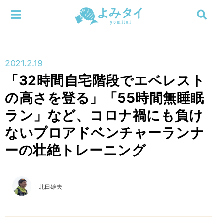
メニューを閉じる
よみタイ
ホーム
2021.2.19
新着
「32時間自宅階段でエベレスト
検索する
の高さを登る」「55時間無睡眠
連載
ラン」など、コロナ禍にも負け
新刊
ないプロアドベンチャーランナ
ーの壮絶トレーニング
特集
編集部
北田雄夫