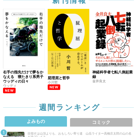
右手の指先だけで夢をか
神経科学者七転八倒起業
なえる 寝たきり系男子
録
屁理屈と哲学
ウッディの日々
金井良太
小川哲
ウッディ
NEW
NEW
週間ランキング
よみもの
コミック
目指すは山頂よりも、おもしろい寄り道 山岳ライター高橋庄太郎の山の名
＆珍プレイス