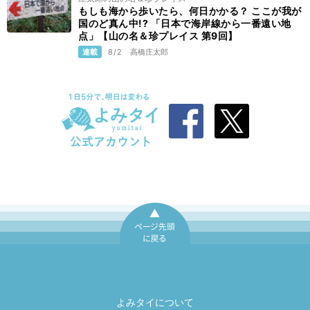
もしも海から歩いたら、何日かかる？ ここが我が
国のど真ん中!? 「日本で海岸線から一番遠い地
点」【山の名＆珍プレイス 第9回】
連載
8/2
高橋庄太郎
ページ先頭に戻
る
よみタイについて