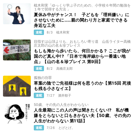
植木和実「ゆっくり学ぶ子のための、小学校６年間の勉強を
１年で習得する方法 」
夏休み中がチャンス！ 子どもを「理科嫌い」に
させないために……親の関わり方と家庭でできる
身近な工夫
連載
8/3
植木和実
目指すは山頂よりも、おもしろい寄り道 山岳ライター高橋
庄太郎の山の名＆珍プレイス
もしも海から歩いたら、何日かかる？ ここが我が
国のど真ん中!? 「日本で海岸線から一番遠い地
点」【山の名＆珍プレイス 第9回】
連載
8/2
高橋庄太郎
孤独の功罪
草葉の陰でご先祖様は何を思うのか【第15回 死後
も残る小さなイエ】
連載
7/27
酒井順子
50歳、その先の人生がわからない
人生最期にこの人の声は聞きたくない⁉ 私が機
嫌をとらないと口もきかない夫【50歳、その先の
人生がわからない 第11話】
連載
7/26
とげとげ。