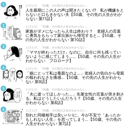
とげとげ。「50歳、その先の人生がわからない」
人生最期にこの人の声は聞きたくない⁉ 私が機嫌をと
らないと口もきかない夫【50歳、その先の人生がわか
らない 第11話】
とげとげ。「50歳、その先の人生がわからない」
家族がダメになったら人生は終わり？ 老婦人の言葉
に勇気をもらって家出旅から帰宅すると…【50歳、そ
の先の人生がわからない 第10話】
とげとげ。「50歳、その先の人生がわからない」
「ママが終わっただけ」なのに、自分に何も残ってい
ないように感じてしまう……【50歳、その先の人生が
わからない プロローグ】
とげとげ。「50歳、その先の人生がわからない」
「娘にとって私は毒親なのよ…」老婦人の告白から母親
の報われなさを痛感…【50歳、その先の人生がわから
ない 第9話】
とげとげ。「50歳、その先の人生がわからない」
「夫に逝ってほしかった…」先輩女性の言葉が突き刺さ
る。私はどうしたいんだろう？【50歳、その先の人生
がわからない 第8話】
とげとげ。「50歳、その先の人生がわからない」
別れた同棲相手は良いパパに。今が不安で「あったか
もしれない人生」を思ってしまう…【50歳、その先の
人生がわからない 第7話】