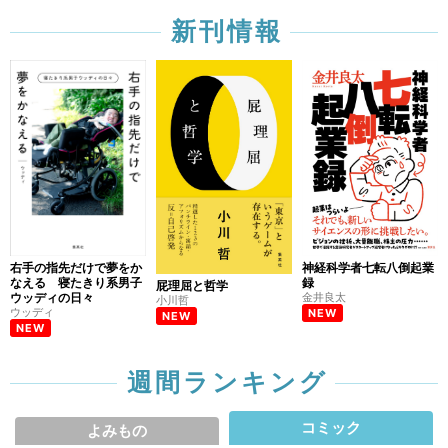
新刊情報
右手の指先だけで夢をか
神経科学者七転八倒起業
なえる 寝たきり系男子
録
屁理屈と哲学
ウッディの日々
金井良太
小川哲
ウッディ
NEW
NEW
NEW
週間ランキング
コミック
よみもの