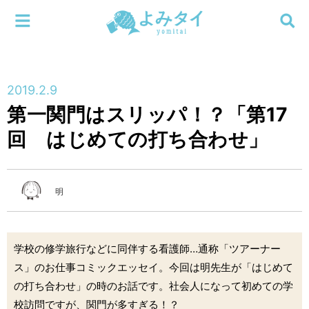
メニューを閉じる
よみタイ
ホーム
2019.2.9
新着
第一関門はスリッパ！？「第17
検索する
回 はじめての打ち合わせ」
連載
新刊
明
特集
学校の修学旅行などに同伴する看護師…通称「ツアーナー
編集部
ス」のお仕事コミックエッセイ。今回は明先生が「はじめて
の打ち合わせ」の時のお話です。社会人になって初めての学
校訪問ですが、関門が多すぎる！？