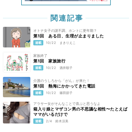
関連記事
オトナ女子の謎不調、ホントに更年期？
第1回 ある日、生理が止まりました
連載
10/22
まきりえこ
家族終了
第1回 家族旅行
連載
10/22
酒井順子
介護のうしろから「がん」が来た！
第1回 熱海にかかってきた電話
連載
10/22
篠田節子
アラサー女がそんなことで喜ぶと思うなよ
箱入り娘とマザコン男の不思議な相性〜たとえば
ママがいるだけで
連載
2/4
鈴木涼美