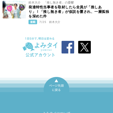
鈴木大介 「推し無き者」の憂鬱
発達特性当事者を取材したら全員が「推しあ
り」！「推し無き者」が仮説を覆され、一層孤独
を深めた件
連載
7/25
鈴木大介
ページ先頭に戻
る