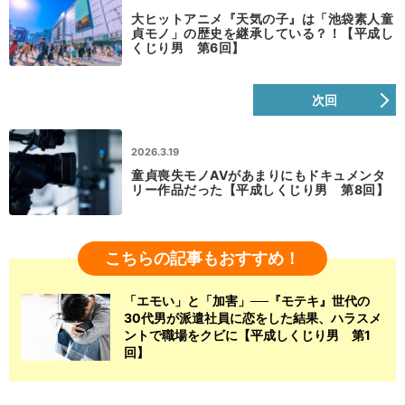
大ヒットアニメ『天気の子』は「池袋素人童
貞モノ」の歴史を継承している？！【平成し
くじり男 第6回】
次回
2026.3.19
童貞喪失モノAVがあまりにもドキュメンタ
リー作品だった【平成しくじり男 第8回】
こちらの記事もおすすめ！
「エモい」と「加害」──『モテキ』世代の
30代男が派遣社員に恋をした結果、ハラスメ
ントで職場をクビに【平成しくじり男 第1
回】