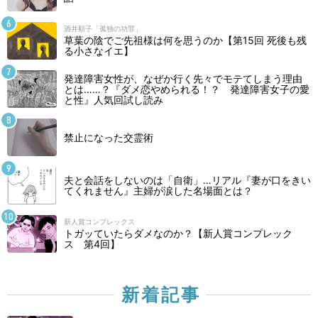
酒井順子「孤独の功罪」
草葉の陰でご先祖様は何を思うのか【第15回 死後も残
る小さなイエ】
発達障害女性が、なぜか行く先々でモテてしまう理由
とは……？『ダメ恋やめられる！？ 発達障害女子の愛
と性』人気回試し読み
禁止になった交霊術
夫と会話をしないのは「自衛」…リアル『妻が口をきい
てくれません』主婦が涙した名場面とは？
新人賞コンプレックス
トガッていたらダメなのか？【新人賞コンプレック
ス 第4回】
新着記事