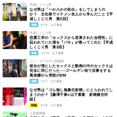
平成しくじり男
なぜ男は「一か八かの告白」をしてしまうの
か？ 文化祭でイケメン友人から学んだこと【平
成しくじり男 第2回】
連載
9/18
山下素童
平成しくじり男
恋愛工学の「セックスから逆算された合理性」に
囚われていた僕を『バキ』が救ってくれた【平成
しくじり男 第3回】
連載
10/16
山下素童
シン・ゴールデン街物語
彼女が僕としたセックスと動画の中のセックスは
完全に同じだった──ゴールデン街で店番をする
風俗嬢から突然のDM
連載
12/7
山下素童
なぜ男は「ゴム無し無責任射精」にとらわれてし
まうのか？【藤澤千春×山下素童 射精責任対
談】
特集
8/18
山下素童
人生競馬場