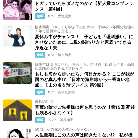
トガッていたらダメなのか？【新人賞コンプレッ
クス 第4回】
連載
8/5
大滝瓶太
植木和実「ゆっくり学ぶ子のための、小学校６年間の勉強を
１年で習得する方法 」
夏休み中がチャンス！ 子どもを「理科嫌い」に
させないために……親の関わり方と家庭でできる
身近な工夫
連載
8/3
植木和実
目指すは山頂よりも、おもしろい寄り道 山岳ライター高橋
庄太郎の山の名＆珍プレイス
もしも海から歩いたら、何日かかる？ ここが我が
国のど真ん中!? 「日本で海岸線から一番遠い地
点」【山の名＆珍プレイス 第9回】
連載
8/2
高橋庄太郎
孤独の功罪
草葉の陰でご先祖様は何を思うのか【第15回 死後
も残る小さなイエ】
連載
7/27
酒井順子
50歳、その先の人生がわからない
人生最期にこの人の声は聞きたくない⁉ 私が機