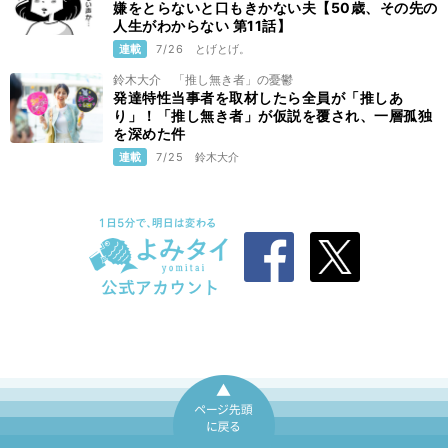
嫌をとらないと口もきかない夫【50歳、その先の
人生がわからない 第11話】
連載
7/26
とげとげ。
鈴木大介 「推し無き者」の憂鬱
発達特性当事者を取材したら全員が「推しあ
り」！「推し無き者」が仮説を覆され、一層孤独
を深めた件
連載
7/25
鈴木大介