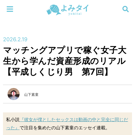
メニューを閉じる
よみタイ
ホーム
2026.2.19
新着
マッチングアプリで稼ぐ女子大
検索する
生から学んだ資産形成のリアル
連載
【平成しくじり男 第7回】
新刊
特集
山下素童
編集部
私小説
『彼女が僕としたセックスは動画の中と完全に同じだ
った』
で注目を集めたの山下素童のエッセイ連載。