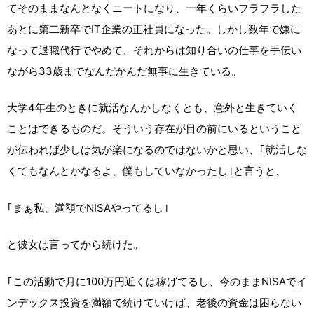
てそのままなんとなくニートになり、一年くらいフラフラした
あとに第二新卒でIT企業の正社員になった。しかし数年で嫌に
なって退職代行でやめて、それからは知り合いの仕事を手伝い
ながら33歳までなんだかんだ無事に生きている。
大学4年生のときに就活なんかしなくとも、意外と生きていく
ことはできるものだ。そういう存在が目の前にいるということ
が伝われば少しは気が楽になるのではないかと思い、｢就活しな
くてもなんとかなるよ、僕もしていなかったし｣と言うと、
｢まぁ私、満額でNISAやってるし｣
と彼女は言ってから続けた。
｢この活動で月に100万円近くは稼げてるし、今のままNISAでイ
ンデックス投資を満額で続けていけば、老後の資金は困らない