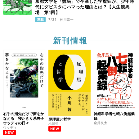
京都大学を「競馬」で卒業した学歴狂が、少年時
代にダビスタにハマった理由とは？【人生競馬
場 第1回】
連載
7/31
佐川恭一
新刊情報
右手の指先だけで夢をか
神経科学者七転八倒起業
なえる 寝たきり系男子
録
屁理屈と哲学
ウッディの日々
金井良太
小川哲
ウッディ
NEW
NEW