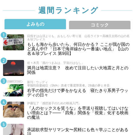
週間ランキング
よみもの
コミック
目指すは山頂よりも、おもしろい寄り道 山岳ライター高橋庄太郎の山の名
＆珍プレイス
もしも海から歩いたら、何日かかる？ ここが我が国の
ど真ん中!? 「日本で海岸線から一番遠い地点」【山の
名＆珍プレイス 第9回】
佐々木亮「酒のつまみは、宇宙のはなし」
満月は地震注意？ 改めて注目したい大地震と月との
関係
新刊 : ウッディ
脊髄性筋萎縮症（SMA）患者で重度障害者。28歳の夢と本音
右手の指先だけで夢をかなえる 寝たきり系男子ウッ
ディの日々
伊藤弘了「感想迷子のための映画入門」
『人のセックスを笑うな』を早送り視聴してはいけな
い理由とは？――「四角」関係を「視覚」化する映画
の魔法
承認欲求型ヤリマン女〜尻軽にも色々学ぶことがある
話