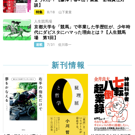
談】
特集
8/18
山下素童
人生競馬場
京都大学を「競馬」で卒業した学歴狂が、少年時
代にダビスタにハマった理由とは？【人生競馬
場 第1回】
連載
7/31
佐川恭一
新刊情報