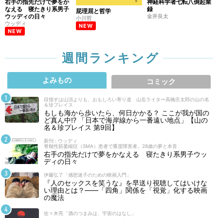
右手の指先だけで夢をか
神経科学者七転八倒起業
なえる 寝たきり系男子
録
屁理屈と哲学
ウッディの日々
金井良太
小川哲
ウッディ
NEW
NEW
週間ランキング
よみもの
コミック
目指すは山頂よりも、おもしろい寄り道 山岳ライター高橋庄太郎の山の名
＆珍プレイス
もしも海から歩いたら、何日かかる？ ここが我が国の
ど真ん中!? 「日本で海岸線から一番遠い地点」【山の
名＆珍プレイス 第9回】
新刊 : ウッディ
脊髄性筋萎縮症（SMA）患者で重度障害者。28歳の夢と本音
右手の指先だけで夢をかなえる 寝たきり系男子ウッ
ディの日々
伊藤弘了「感想迷子のための映画入門」
『人のセックスを笑うな』を早送り視聴してはいけな
い理由とは？――「四角」関係を「視覚」化する映画
の魔法
佐々木亮「酒のつまみは、宇宙のはなし」