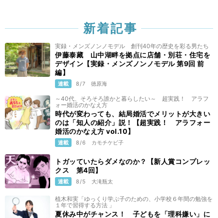
新着記事
実録・メンズノンノモデル 創刊40年の歴史を彩る男たち
伊藤泰藏 山中湖畔を拠点に店舗・別荘・住宅を
デザイン【実録・メンズノンノモデル 第9回 前
編】
連載
8/7
徳原海
～40代、そろそろ誰かと暮らしたい～ 超実践！ アラフ
ォー婚活のかなえ方
時代が変わっても、結局婚活でメリットが大きい
のは「知人の紹介」説！【超実践！ アラフォー
婚活のかなえ方 vol.10】
連載
8/6
カモチケビ子
トガッていたらダメなのか？【新人賞コンプレッ
クス 第4回】
連載
8/5
大滝瓶太
植木和実「ゆっくり学ぶ子のための、小学校６年間の勉強を
１年で習得する方法 」
夏休み中がチャンス！ 子どもを「理科嫌い」に