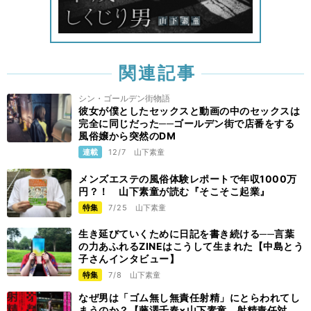
関連記事
シン・ゴールデン街物語
彼女が僕としたセックスと動画の中のセックスは
完全に同じだった──ゴールデン街で店番をする
風俗嬢から突然のDM
連載
12/7
山下素童
メンズエステの風俗体験レポートで年収1000万
円？！ 山下素童が読む『そこそこ起業』
特集
7/25
山下素童
生き延びていくために日記を書き続ける──言葉
の力あふれるZINEはこうして生まれた【中島とう
子さんインタビュー】
特集
7/8
山下素童
なぜ男は「ゴム無し無責任射精」にとらわれてし
まうのか？【藤澤千春×山下素童 射精責任対