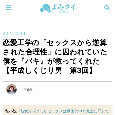
メニューを閉じる
よみタイ
ホーム
2025.10.16
新着
恋愛工学の「セックスから逆算
検索する
された合理性」に囚われていた
連載
僕を『バキ』が救ってくれた
新刊
【平成しくじり男 第3回】
特集
山下素童
編集部
私小説
『彼女が僕としたセックスは動画の中と完全に同じだ