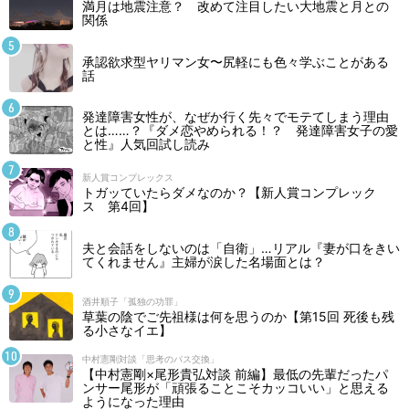
満月は地震注意？ 改めて注目したい大地震と月との
関係
承認欲求型ヤリマン女〜尻軽にも色々学ぶことがある
話
発達障害女性が、なぜか行く先々でモテてしまう理由
とは……？『ダメ恋やめられる！？ 発達障害女子の愛
と性』人気回試し読み
新人賞コンプレックス
トガッていたらダメなのか？【新人賞コンプレック
ス 第4回】
夫と会話をしないのは「自衛」…リアル『妻が口をきい
てくれません』主婦が涙した名場面とは？
酒井順子「孤独の功罪」
草葉の陰でご先祖様は何を思うのか【第15回 死後も残
る小さなイエ】
中村憲剛対談「思考のパス交換」
【中村憲剛×尾形貴弘対談 前編】最低の先輩だったパ
ンサー尾形が「頑張ることこそカッコいい」と思える
ようになった理由