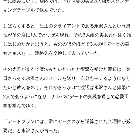
ーに飲みにいく。店内では、ドレス姿の美女3人組がスタンデ
ィングテーブルで飲んでいた。
しばらくすると、渡辺のクライアントである永沢さんという男
性がその店に1人でとつぜん現れ、その3人組の美女と仲良く話
しはじめたかと思うと、ものの15分ほどで3人の中で一番の美
女とキスをし、連絡先を交換して去っていった。
その光景がまるで魔法みたいだったと衝撃を受けた渡辺は、翌
日さっそく永沢さんにメールを送り、自分もモテるようになり
たいと教えを乞う。それがきっかけで渡辺は永沢さんと頻繁に
2人で会うようになり、ナンパやデートの実践を通して恋愛工
学を学んでゆく。
「デートプランには、常にセックスから逆算された合理性が必
要だ」と永沢さんが言った。