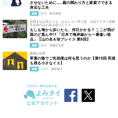
させないために……親の関わり方と家庭でできる
身近な工夫
連載
8/3
植木和実
目指すは山頂よりも、おもしろい寄り道 山岳ライター高橋
庄太郎の山の名＆珍プレイス
もしも海から歩いたら、何日かかる？ ここが我が
国のど真ん中!? 「日本で海岸線から一番遠い地
点」【山の名＆珍プレイス 第9回】
連載
8/2
高橋庄太郎
孤独の功罪
草葉の陰でご先祖様は何を思うのか【第15回 死後
も残る小さなイエ】
連載
7/27
酒井順子