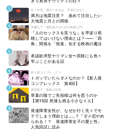
きり系男子ウッディの日々
佐々木亮「酒のつまみは、宇宙のはなし」
満月は地震注意？ 改めて注目したい
大地震と月との関係
伊藤弘了「感想迷子のための映画入門」
『人のセックスを笑うな』を早送り視
聴してはいけない理由とは？――「四
角」関係を「視覚」化する映画の魔法
承認欲求型ヤリマン女〜尻軽にも色々
学ぶことがある話
新人賞コンプレックス
トガッていたらダメなのか？【新人賞
コンプレックス 第4回】
酒井順子「孤独の功罪」
草葉の陰でご先祖様は何を思うのか
【第15回 死後も残る小さなイエ】
発達障害女性が、なぜか行く先々でモ
テてしまう理由とは……？『ダメ恋やめ
られる！？ 発達障害女子の愛と性』
人気回試し読み