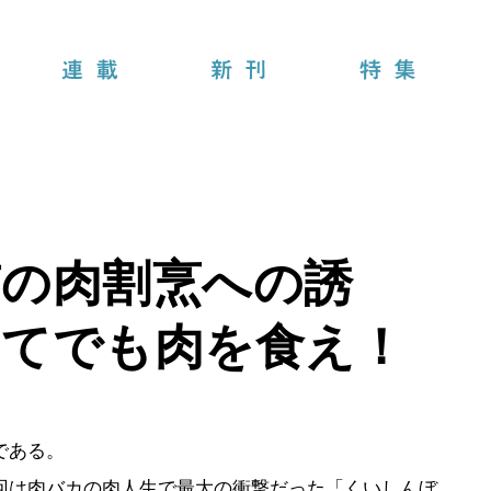
連載
新刊
特集
京の肉割烹への誘
してでも肉を食え！
である。
回は肉バカの肉人生で最大の衝撃だった「くいしんぼ