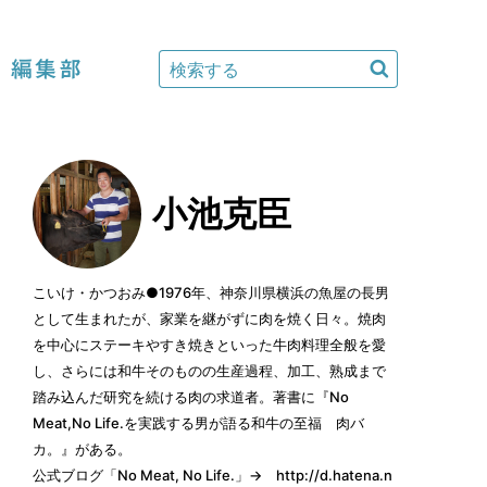
編集部
小池克臣
こいけ・かつおみ●1976年、神奈川県横浜の魚屋の長男
として生まれたが、家業を継がずに肉を焼く日々。焼肉
を中心にステーキやすき焼きといった牛肉料理全般を愛
し、さらには和牛そのものの生産過程、加工、熟成まで
踏み込んだ研究を続ける肉の求道者。著書に『No
Meat,No Life.を実践する男が語る和牛の至福 肉バ
カ。』がある。
公式ブログ「No Meat, No Life.」→
http://d.hatena.n