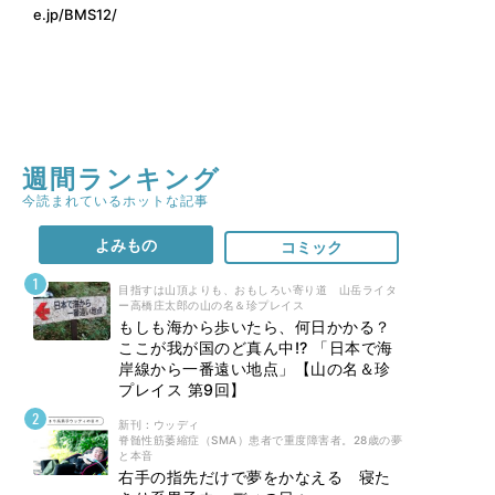
e.jp/BMS12/
週間ランキング
今読まれているホットな記事
よみもの
コミック
目指すは山頂よりも、おもしろい寄り道 山岳ライタ
ー高橋庄太郎の山の名＆珍プレイス
もしも海から歩いたら、何日かかる？
ここが我が国のど真ん中!? 「日本で海
岸線から一番遠い地点」【山の名＆珍
プレイス 第9回】
新刊 : ウッディ
脊髄性筋萎縮症（SMA）患者で重度障害者。28歳の夢
と本音
右手の指先だけで夢をかなえる 寝た