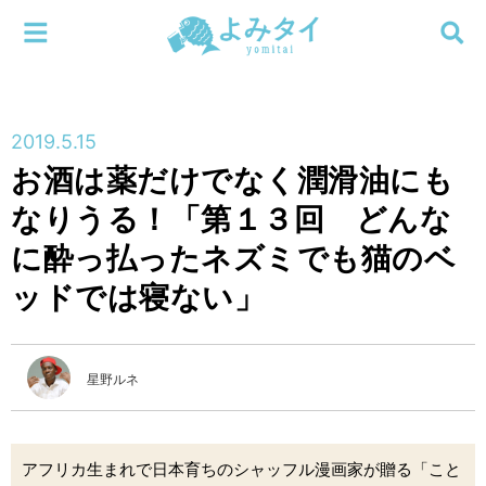
メニューを閉じる
よみタイ
ホーム
2019.5.15
新着
お酒は薬だけでなく潤滑油にも
検索する
なりうる！「第１３回 どんな
連載
に酔っ払ったネズミでも猫のベ
新刊
ッドでは寝ない」
特集
星野ルネ
編集部
アフリカ生まれで日本育ちのシャッフル漫画家が贈る「こと