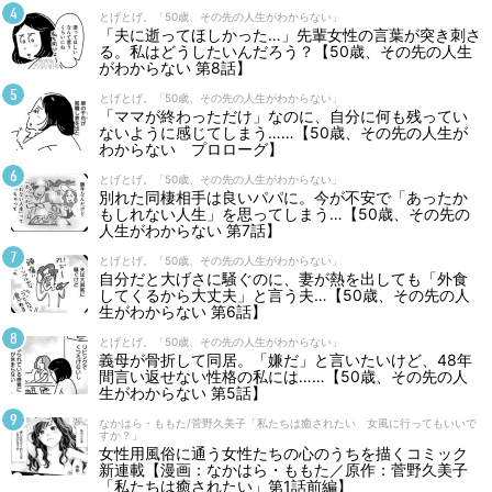
とげとげ。「50歳、その先の人生がわからない」
「夫に逝ってほしかった…」先輩女性の言葉が突き刺さ
る。私はどうしたいんだろう？【50歳、その先の人生
がわからない 第8話】
とげとげ。「50歳、その先の人生がわからない」
「ママが終わっただけ」なのに、自分に何も残ってい
ないように感じてしまう……【50歳、その先の人生が
わからない プロローグ】
とげとげ。「50歳、その先の人生がわからない」
別れた同棲相手は良いパパに。今が不安で「あったか
もしれない人生」を思ってしまう…【50歳、その先の
人生がわからない 第7話】
とげとげ。「50歳、その先の人生がわからない」
自分だと大げさに騒ぐのに、妻が熱を出しても「外食
してくるから大丈夫」と言う夫…【50歳、その先の人
生がわからない 第6話】
とげとげ。「50歳、その先の人生がわからない」
義母が骨折して同居。「嫌だ」と言いたいけど、48年
間言い返せない性格の私には……【50歳、その先の人
生がわからない 第5話】
なかはら・ももた/菅野久美子「私たちは癒されたい 女風に行ってもいいで
すか？」
女性用風俗に通う女性たちの心のうちを描くコミック
新連載【漫画：なかはら・ももた／原作：菅野久美子
「私たちは癒されたい」第1話前編】