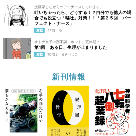
漫画家しながらツアーナースしています。
吐いちゃったら、どうする！？自分でも他人の場
合でも役立つ「嘔吐」対策！！「第２５回 パー
フェクト・ナース」
連載
4/13
明
オトナ女子の謎不調、ホントに更年期？
第1回 ある日、生理が止まりました
連載
10/22
まきりえこ
新刊情報