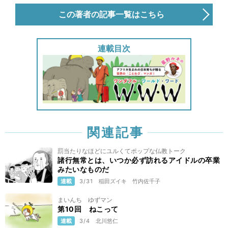
この著者の記事一覧はこちら
連載目次
関連記事
罰当たりなほどにユルくてポップな仏教トーク
諸行無常とは、いつか必ず訪れるアイドルの卒業
みたいなものだ
連載
3/31
稲田ズイキ
竹内佐千子
まいんち ゆずマン
第10回 ねこって
連載
3/4
北川悠仁