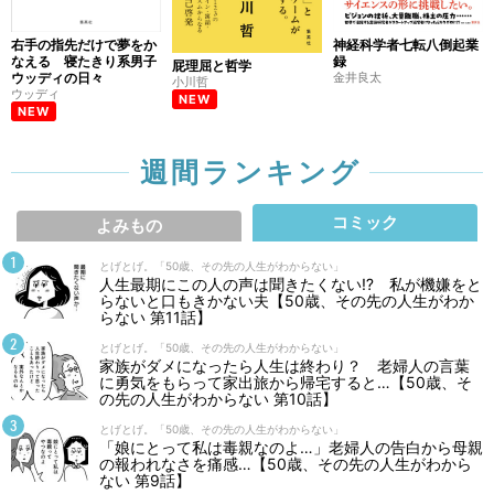
右手の指先だけで夢をか
神経科学者七転八倒起業
なえる 寝たきり系男子
録
屁理屈と哲学
ウッディの日々
金井良太
小川哲
ウッディ
NEW
NEW
週間ランキング
コミック
よみもの
とげとげ。「50歳、その先の人生がわからない」
人生最期にこの人の声は聞きたくない⁉ 私が機嫌をと
らないと口もきかない夫【50歳、その先の人生がわか
らない 第11話】
とげとげ。「50歳、その先の人生がわからない」
家族がダメになったら人生は終わり？ 老婦人の言葉
に勇気をもらって家出旅から帰宅すると…【50歳、そ
の先の人生がわからない 第10話】
とげとげ。「50歳、その先の人生がわからない」
「娘にとって私は毒親なのよ…」老婦人の告白から母親
の報われなさを痛感…【50歳、その先の人生がわから
ない 第9話】