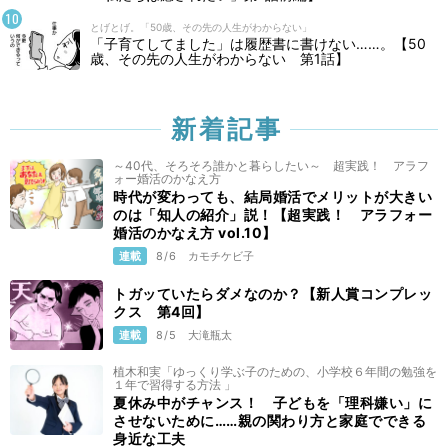
とげとげ。「50歳、その先の人生がわからない」
「子育てしてました」は履歴書に書けない……。【50
歳、その先の人生がわからない 第1話】
新着記事
～40代、そろそろ誰かと暮らしたい～ 超実践！ アラフ
ォー婚活のかなえ方
時代が変わっても、結局婚活でメリットが大きい
のは「知人の紹介」説！【超実践！ アラフォー
婚活のかなえ方 vol.10】
連載
8/6
カモチケビ子
トガッていたらダメなのか？【新人賞コンプレッ
クス 第4回】
連載
8/5
大滝瓶太
植木和実「ゆっくり学ぶ子のための、小学校６年間の勉強を
１年で習得する方法 」
夏休み中がチャンス！ 子どもを「理科嫌い」に
させないために……親の関わり方と家庭でできる
身近な工夫