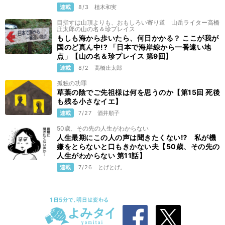
連載
8/3
植木和実
目指すは山頂よりも、おもしろい寄り道 山岳ライター高橋
庄太郎の山の名＆珍プレイス
もしも海から歩いたら、何日かかる？ ここが我が
国のど真ん中!? 「日本で海岸線から一番遠い地
点」【山の名＆珍プレイス 第9回】
連載
8/2
高橋庄太郎
孤独の功罪
草葉の陰でご先祖様は何を思うのか【第15回 死後
も残る小さなイエ】
連載
7/27
酒井順子
50歳、その先の人生がわからない
人生最期にこの人の声は聞きたくない⁉ 私が機
嫌をとらないと口もきかない夫【50歳、その先の
人生がわからない 第11話】
連載
7/26
とげとげ。