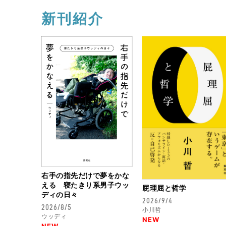
新刊紹介
右手の指先だけで夢をかな
える 寝たきり系男子ウッ
屁理屈と哲学
ディの日々
2026/9/4
2026/8/5
小川哲
ウッディ
NEW