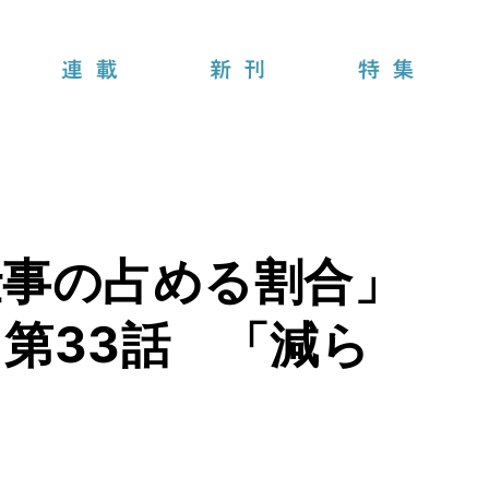
連載
新刊
特集
仕事の占める割合」
第33話 「減ら