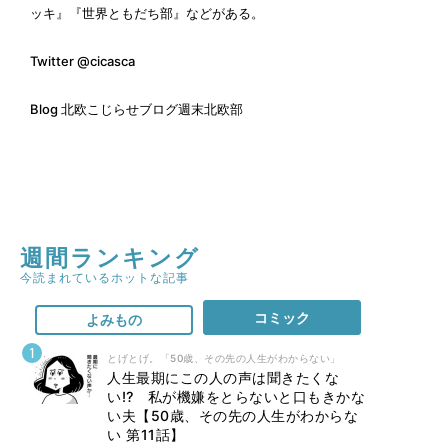
ッキ』『世界ともだち部』などがある。
Twitter
@cicasca
Blog
北欧こじらせブログ週末北欧部
週間ランキング
今読まれているホットな記事
コミック
よみもの
とげとげ。「50歳、その先の人生がわからない」
人生最期にこの人の声は聞きたくな
い⁉ 私が機嫌をとらないと口もきかな
い夫【50歳、その先の人生がわからな
い 第11話】