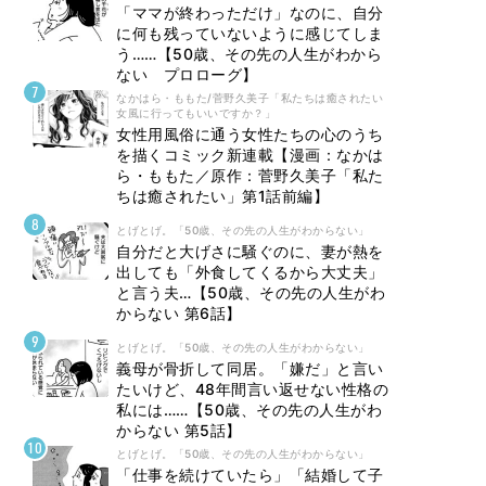
「ママが終わっただけ」なのに、自分
に何も残っていないように感じてしま
う……【50歳、その先の人生がわから
ない プロローグ】
なかはら・ももた/菅野久美子「私たちは癒されたい
女風に行ってもいいですか？」
女性用風俗に通う女性たちの心のうち
を描くコミック新連載【漫画：なかは
ら・ももた／原作：菅野久美子「私た
ちは癒されたい」第1話前編】
とげとげ。「50歳、その先の人生がわからない」
自分だと大げさに騒ぐのに、妻が熱を
出しても「外食してくるから大丈夫」
と言う夫…【50歳、その先の人生がわ
からない 第6話】
とげとげ。「50歳、その先の人生がわからない」
義母が骨折して同居。「嫌だ」と言い
たいけど、48年間言い返せない性格の
私には……【50歳、その先の人生がわ
からない 第5話】
とげとげ。「50歳、その先の人生がわからない」
「仕事を続けていたら」「結婚して子