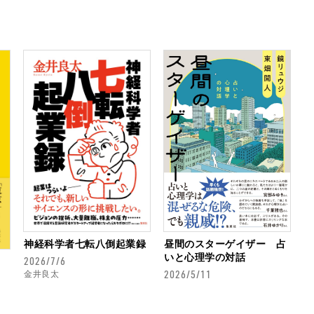
神経科学者七転八倒起業録
昼間のスターゲイザー 占
いと心理学の対話
2026/7/6
2026/5/11
金井良太