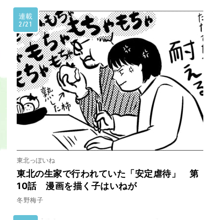
連載
2/21
東北っぽいね
く
東北の生家で行われていた「安定虐待」 第
10話 漫画を描く子はいねが
冬野梅子