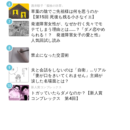
酒井順子「孤独の功罪」
草葉の陰でご先祖様は何を思うのか
【第15回 死後も残る小さなイエ】
発達障害女性が、なぜか行く先々でモ
テてしまう理由とは……？『ダメ恋やめ
られる！？ 発達障害女子の愛と性』
人気回試し読み
禁止になった交霊術
夫と会話をしないのは「自衛」…リアル
『妻が口をきいてくれません』主婦が
涙した名場面とは？
新人賞コンプレックス
トガッていたらダメなのか？【新人賞
コンプレックス 第4回】