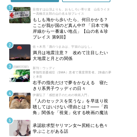
目指すは山頂よりも、おもしろい寄り道 山岳ライタ
ー高橋庄太郎の山の名＆珍プレイス
もしも海から歩いたら、何日かかる？
ここが我が国のど真ん中!? 「日本で海
岸線から一番遠い地点」【山の名＆珍
プレイス 第9回】
佐々木亮「酒のつまみは、宇宙のはなし」
満月は地震注意？ 改めて注目したい
大地震と月との関係
新刊 : ウッディ
脊髄性筋萎縮症（SMA）患者で重度障害者。28歳の夢
と本音
右手の指先だけで夢をかなえる 寝た
きり系男子ウッディの日々
伊藤弘了「感想迷子のための映画入門」
『人のセックスを笑うな』を早送り視
聴してはいけない理由とは？――「四
角」関係を「視覚」化する映画の魔法
承認欲求型ヤリマン女〜尻軽にも色々
学ぶことがある話