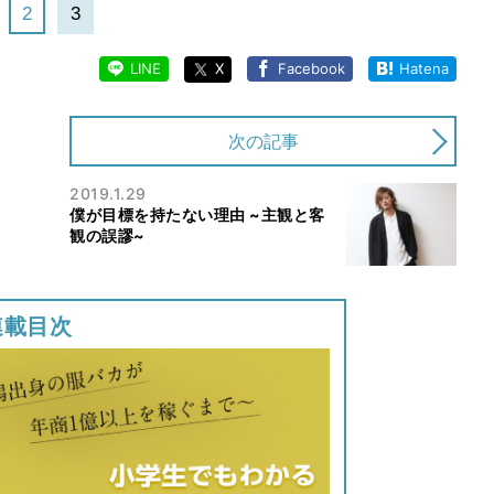
2
3
LINE
X
Facebook
Hatena
次の記事
2019.1.29
僕が目標を持たない理由 ~主観と客
観の誤謬~
連載目次