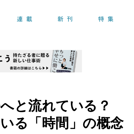
連載
新刊
特集
今へと流れている？
ている「時間」の概念