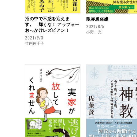
沼の中で不惑を迎えま
限界風俗嬢
す。 輝くな！ アラフォー
2021/8/5
おっかけレズビアン！
小野一光
2021/9/3
竹内佐千子