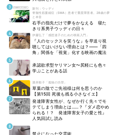
新刊 : ウッディ
脊髄性筋萎縮症（SMA）患者で重度障害者。28歳の夢
と本音
右手の指先だけで夢をかなえる 寝た
きり系男子ウッディの日々
伊藤弘了「感想迷子のための映画入門」
『人のセックスを笑うな』を早送り視
聴してはいけない理由とは？――「四
角」関係を「視覚」化する映画の魔法
承認欲求型ヤリマン女〜尻軽にも色々
学ぶことがある話
酒井順子「孤独の功罪」
草葉の陰でご先祖様は何を思うのか
【第15回 死後も残る小さなイエ】
発達障害女性が、なぜか行く先々でモ
テてしまう理由とは……？『ダメ恋やめ
られる！？ 発達障害女子の愛と性』
人気回試し読み
禁止になった交霊術