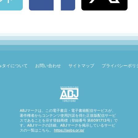
みタイについて
お問い合わせ
サイトマップ
プライバシーポリ
ABJマークは、この電子書店・電子書籍配信サービスが、
著作権者からコンテンツ使用許諾を得た正規版配信サービ
スであることを示す登録商標（登録番号 第6091713号）で
す。ABJマークの詳細、ABJマークを掲示しているサービ
スの一覧はこちら。
https://aebs.or.jp/