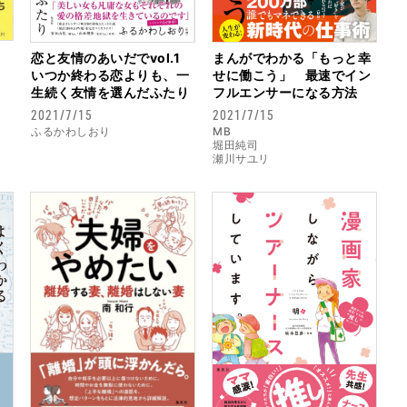
恋と友情のあいだでvol.1
まんがでわかる「もっと幸
いつか終わる恋よりも、一
せに働こう」 最速でイン
生続く友情を選んだふたり
フルエンサーになる方法
2021/7/15
2021/7/15
ふるかわしおり
MB
堀田純司
瀬川サユリ