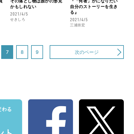
員
『「何者」かになりたい
その落とし物は誰かの形見
自分のストーリーを生き
かもしれない
る』
2021/4/5
2021/4/5
せきしろ
三浦崇宏
7
8
9
次のページ