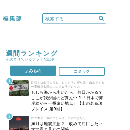
編集部
週間ランキング
今読まれているホットな記事
よみもの
コミック
目指すは山頂よりも、おもしろい寄り道 山岳ライタ
ー高橋庄太郎の山の名＆珍プレイス
もしも海から歩いたら、何日かかる？
ここが我が国のど真ん中!? 「日本で海
岸線から一番遠い地点」【山の名＆珍
プレイス 第9回】
佐々木亮「酒のつまみは、宇宙のはなし」
満月は地震注意？ 改めて注目したい
大地震と月との関係