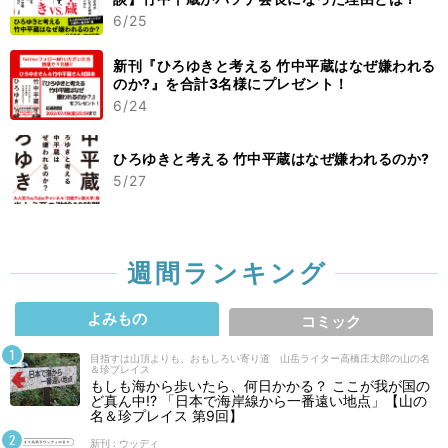
6/25
新刊『ひろゆきと考える 竹中平蔵はなぜ嫌われる
のか?』を合計3名様にプレゼント！
6/24
ひろゆきと考える 竹中平蔵はなぜ嫌われるのか?
5/27
週間ランキング
よみもの
コミック
目指すは山頂よりも、おもしろい寄り道 山岳ライター高橋庄太郎の山の名
＆珍プレイス
もしも海から歩いたら、何日かかる？ ここが我が国の
ど真ん中!? 「日本で海岸線から一番遠い地点」【山の
名＆珍プレイス 第9回】
新刊 : ウッディ