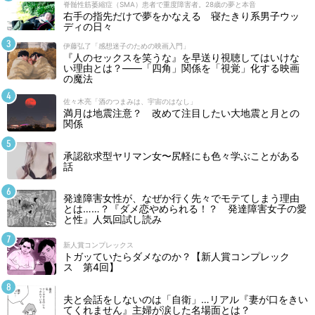
脊髄性筋萎縮症（SMA）患者で重度障害者。28歳の夢と本音
右手の指先だけで夢をかなえる 寝たきり系男子ウッ
ディの日々
伊藤弘了「感想迷子のための映画入門」
『人のセックスを笑うな』を早送り視聴してはいけな
い理由とは？――「四角」関係を「視覚」化する映画
の魔法
佐々木亮「酒のつまみは、宇宙のはなし」
満月は地震注意？ 改めて注目したい大地震と月との
関係
承認欲求型ヤリマン女〜尻軽にも色々学ぶことがある
話
発達障害女性が、なぜか行く先々でモテてしまう理由
とは……？『ダメ恋やめられる！？ 発達障害女子の愛
と性』人気回試し読み
新人賞コンプレックス
トガッていたらダメなのか？【新人賞コンプレック
ス 第4回】
夫と会話をしないのは「自衛」…リアル『妻が口をきい
てくれません』主婦が涙した名場面とは？