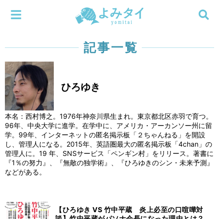
メニューを閉じる
よみタイ
ホーム
記事一覧
新着
ひろゆき
検索する
連載
本名：西村博之。1976年神奈川県生まれ。東京都北区赤羽で育つ。
新刊
96年、中央大学に進学。在学中に、アメリカ・アーカンソー州に留
学。99年、インターネットの匿名掲示板「２ちゃんねる」を開設
し、管理人になる。2015年、英語圏最大の匿名掲示板「4chan」の
特集
管理人に。19 年、SNSサービス「ペンギン村」をリリース。著書に
『1％の努力』、『無敵の独学術』、『ひろゆきのシン・未来予測』
などがある。
編集部
【ひろゆき VS 竹中平蔵 炎上必至の口喧嘩対
談】竹中平蔵がパソナ会長になった理由とは？