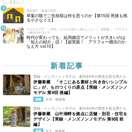
酒井順子「孤独の功罪」
草葉の陰でご先祖様は何を思うのか【第15回 死後も残
る小さなイエ】
カモチケビ子「～40代、そろそろ誰かと暮らしたい～ 超実践！ アラフォ
ー婚活のかなえ方」
時代が変わっても、結局婚活でメリットが大きいのは
「知人の紹介」説！【超実践！ アラフォー婚活のか
なえ方 vol.10】
新着記事
実録・メンズノンノモデル 創刊40年の歴史を彩る男たち
伊藤泰藏 「そこにある素材と向き合いシンプル
に」が、ものつくりの原点【実録・メンズノンノ
モデル 第9回 後編】
連載
8/9
徳原海
実録・メンズノンノモデル 創刊40年の歴史を彩る男たち
伊藤泰藏 山中湖畔を拠点に店舗・別荘・住宅を
デザイン【実録・メンズノンノモデル 第9回 前
編】
連載
8/7
徳原海