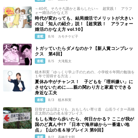
～40代、そろそろ誰かと暮らしたい～ 超実践！ アラフ
ォー婚活のかなえ方
時代が変わっても、結局婚活でメリットが大きい
のは「知人の紹介」説！【超実践！ アラフォー
婚活のかなえ方 vol.10】
連載
8/6
カモチケビ子
トガッていたらダメなのか？【新人賞コンプレッ
クス 第4回】
連載
8/5
大滝瓶太
植木和実「ゆっくり学ぶ子のための、小学校６年間の勉強を
１年で習得する方法 」
夏休み中がチャンス！ 子どもを「理科嫌い」に
させないために……親の関わり方と家庭でできる
身近な工夫
連載
8/3
植木和実
目指すは山頂よりも、おもしろい寄り道 山岳ライター高橋
庄太郎の山の名＆珍プレイス
もしも海から歩いたら、何日かかる？ ここが我が
国のど真ん中!? 「日本で海岸線から一番遠い地
点」【山の名＆珍プレイス 第9回】
連載
8/2
高橋庄太郎