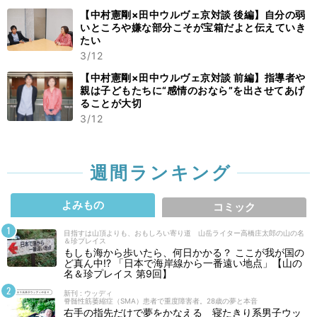
【中村憲剛×田中ウルヴェ京対談 後編】自分の弱
いところや嫌な部分こそが宝箱だよと伝えていき
たい
3/12
【中村憲剛×田中ウルヴェ京対談 前編】指導者や
親は子どもたちに“感情のおなら”を出させてあげ
ることが大切
3/12
週間ランキング
よみもの
コミック
目指すは山頂よりも、おもしろい寄り道 山岳ライター高橋庄太郎の山の名
＆珍プレイス
もしも海から歩いたら、何日かかる？ ここが我が国の
ど真ん中!? 「日本で海岸線から一番遠い地点」【山の
名＆珍プレイス 第9回】
新刊 : ウッディ
脊髄性筋萎縮症（SMA）患者で重度障害者。28歳の夢と本音
右手の指先だけで夢をかなえる 寝たきり系男子ウッ