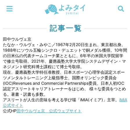
メニューを閉じる
よみタイ
ホーム
記事一覧
田中ウルヴェ京
新着
たなか・ウルヴェ・みやこ／1967年2月20日生まれ、東京都出身。
1988年にソウル五輪シンクロ・デュエットで銅メダル獲得。10年間
検索する
の日米仏の代表チームコーチ業とともに、6年半の米国大学院留学
連載
で修士号取得。2021年、慶應義塾大学大学院システムデザイン・マ
ネジメント研究科博士課程にて博士号取得。
現在、慶應義塾大学特任准教授、日本スポーツ心理学会認定スポー
新刊
ツメンタルトレーニング上級指導士、国際オリンピック委員会
(IOC)Revenues and Commercial Partnerships委員、日本人初IOC
認定アスリートキャリアトレーナーをはじめ、 様々な委員をつとめ
特集
る。著書・訳書も多数。
アスリートが人生の意味を考える学び場「iMiA(イミア)」主宰。
iMiA
公式サイト
編集部
公式HP
田中ウルヴェ京 公式ウェブサイト