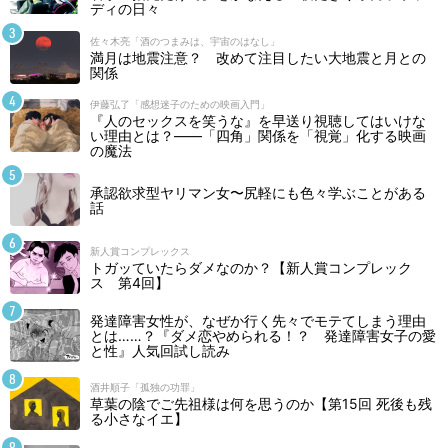
ディの日々
佐々木亮「酒のつまみは、宇宙のはなし」
満月は地震注意？ 改めて注目したい大地震と月との
関係
伊藤弘了「感想迷子のための映画入門」
『人のセックスを笑うな』を早送り視聴してはいけな
い理由とは？――「四角」関係を「視覚」化する映画
の魔法
承認欲求型ヤリマン女〜尻軽にも色々学ぶことがある
話
新人賞コンプレックス
トガッていたらダメなのか？【新人賞コンプレック
ス 第4回】
発達障害女性が、なぜか行く先々でモテてしまう理由
とは……？『ダメ恋やめられる！？ 発達障害女子の愛
と性』人気回試し読み
酒井順子「孤独の功罪」
草葉の陰でご先祖様は何を思うのか【第15回 死後も残
る小さなイエ】