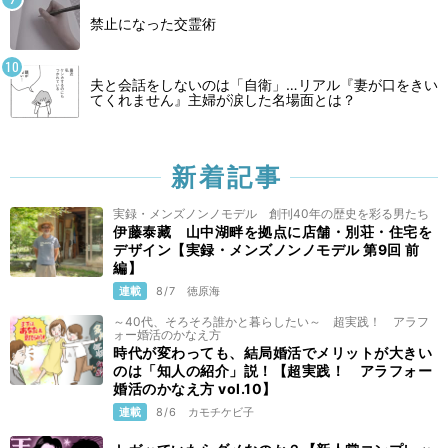
禁止になった交霊術
夫と会話をしないのは「自衛」…リアル『妻が口をきい
てくれません』主婦が涙した名場面とは？
新着記事
実録・メンズノンノモデル 創刊40年の歴史を彩る男たち
伊藤泰藏 山中湖畔を拠点に店舗・別荘・住宅を
デザイン【実録・メンズノンノモデル 第9回 前
編】
連載
8/7
徳原海
～40代、そろそろ誰かと暮らしたい～ 超実践！ アラフ
ォー婚活のかなえ方
時代が変わっても、結局婚活でメリットが大きい
のは「知人の紹介」説！【超実践！ アラフォー
婚活のかなえ方 vol.10】
連載
8/6
カモチケビ子