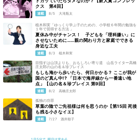
トガッていたらダメなのか？【新人賞コンプレッ
クス 第4回】
連載
8/5
大滝瓶太
植木和実「ゆっくり学ぶ子のための、小学校６年間の勉強を
１年で習得する方法 」
夏休み中がチャンス！ 子どもを「理科嫌い」に
させないために……親の関わり方と家庭でできる
身近な工夫
連載
8/3
植木和実
目指すは山頂よりも、おもしろい寄り道 山岳ライター高橋
庄太郎の山の名＆珍プレイス
もしも海から歩いたら、何日かかる？ ここが我が
国のど真ん中!? 「日本で海岸線から一番遠い地
点」【山の名＆珍プレイス 第9回】
連載
8/2
高橋庄太郎
孤独の功罪
草葉の陰でご先祖様は何を思うのか【第15回 死後
も残る小さなイエ】
連載
7/27
酒井順子