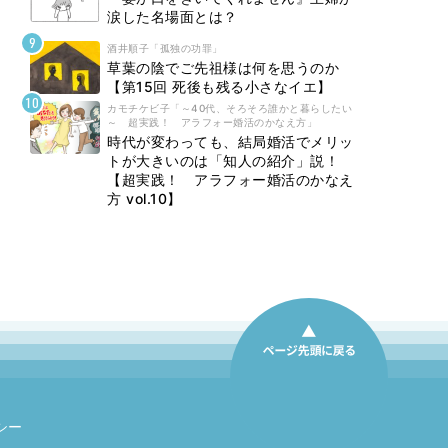
涙した名場面とは？
酒井順子「孤独の功罪」
草葉の陰でご先祖様は何を思うのか
【第15回 死後も残る小さなイエ】
カモチケビ子「～40代、そろそろ誰かと暮らしたい
～ 超実践！ アラフォー婚活のかなえ方」
時代が変わっても、結局婚活でメリッ
トが大きいのは「知人の紹介」説！
【超実践！ アラフォー婚活のかなえ
方 vol.10】
シー