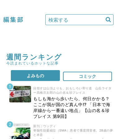
編集部
週間ランキング
今読まれているホットな記事
よみもの
コミック
目指すは山頂よりも、おもしろい寄り道 山岳ライタ
ー高橋庄太郎の山の名＆珍プレイス
もしも海から歩いたら、何日かかる？
ここが我が国のど真ん中!? 「日本で海
岸線から一番遠い地点」【山の名＆珍
プレイス 第9回】
新刊 : ウッディ
脊髄性筋萎縮症（SMA）患者で重度障害者。28歳の夢
と本音