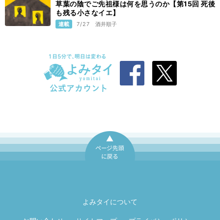
草葉の陰でご先祖様は何を思うのか【第15回 死後
も残る小さなイエ】
連載
7/27
酒井順子
ページ先頭に戻
る
よみタイについて