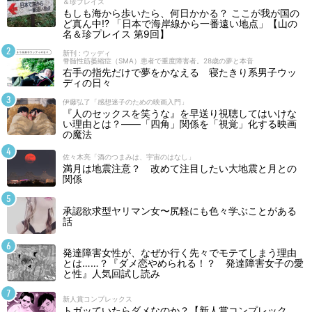
＆珍プレイス
もしも海から歩いたら、何日かかる？ ここが我が国の
ど真ん中!? 「日本で海岸線から一番遠い地点」【山の
名＆珍プレイス 第9回】
新刊 : ウッディ
脊髄性筋萎縮症（SMA）患者で重度障害者。28歳の夢と本音
右手の指先だけで夢をかなえる 寝たきり系男子ウッ
ディの日々
伊藤弘了「感想迷子のための映画入門」
『人のセックスを笑うな』を早送り視聴してはいけな
い理由とは？――「四角」関係を「視覚」化する映画
の魔法
佐々木亮「酒のつまみは、宇宙のはなし」
満月は地震注意？ 改めて注目したい大地震と月との
関係
承認欲求型ヤリマン女〜尻軽にも色々学ぶことがある
話
発達障害女性が、なぜか行く先々でモテてしまう理由
とは……？『ダメ恋やめられる！？ 発達障害女子の愛
と性』人気回試し読み
新人賞コンプレックス
トガッていたらダメなのか？【新人賞コンプレック