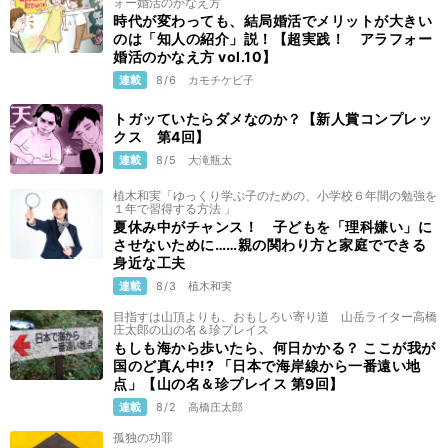
ォー婚活のかなえ方
時代が変わっても、結局婚活でメリットが大きい
のは「知人の紹介」説！【超実践！ アラフォー
婚活のかなえ方 vol.10】
連載
8/6
カモチケビ子
トガッていたらダメなのか？【新人賞コンプレッ
クス 第4回】
連載
8/5
大滝瓶太
植木和実「ゆっくり学ぶ子のための、小学校６年間の勉強を
１年で習得する方法 」
夏休み中がチャンス！ 子どもを「理科嫌い」に
させないために……親の関わり方と家庭でできる
身近な工夫
連載
8/3
植木和実
目指すは山頂よりも、おもしろい寄り道 山岳ライター高橋
庄太郎の山の名＆珍プレイス
もしも海から歩いたら、何日かかる？ ここが我が
国のど真ん中!? 「日本で海岸線から一番遠い地
点」【山の名＆珍プレイス 第9回】
連載
8/2
高橋庄太郎
孤独の功罪