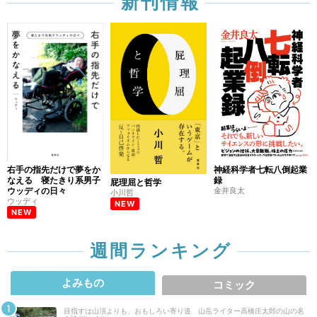
新刊情報
右手の指先だけで夢をか
神経科学者七転八倒起業
なえる 寝たきり系男子
録
屁理屈と哲学
ウッディの日々
金井良太
小川哲
ウッディ
NEW
NEW
週間ランキング
よみもの
コミック
目指すは山頂よりも、おもしろい寄り道 山岳ライター高橋庄太郎の山の名