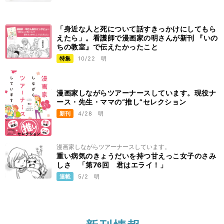
「身近な人と死について話すきっかけにしてもら
えたら」。看護師で漫画家の明さんが新刊 『いの
ちの教室』で伝えたかったこと
特集
10/22
明
漫画家しながらツアーナースしています。現役ナ
ース・先生・ママの“推し”セレクション
新刊
4/28
明
漫画家しながらツアーナースしています。
重い病気のきょうだいを持つ甘えっこ女子のさみ
しさ 「第76回 君はエライ！」
連載
5/2
明