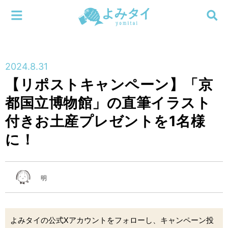
メニューを閉じる
よみタイ
ホーム
2024.8.31
新着
【リポストキャンペーン】「京
検索する
都国立博物館」の直筆イラスト
連載
付きお土産プレゼントを1名様
新刊
に！
特集
明
編集部
よみタイの公式Xアカウントをフォローし、キャンペーン投