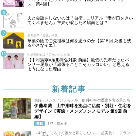
ス 第4回】
夫と会話をしないのは「自衛」…リアル『妻が口をきい
てくれません』主婦が涙した名場面とは？
酒井順子「孤独の功罪」
草葉の陰でご先祖様は何を思うのか【第15回 死後も残
る小さなイエ】
中村憲剛対談「思考のパス交換」
【中村憲剛×尾形貴弘対談 前編】最低の先輩だったパ
ンサー尾形が「頑張ることこそカッコいい」と思える
ようになった理由
新着記事
実録・メンズノンノモデル 創刊40年の歴史を彩る男たち
伊藤泰藏 山中湖畔を拠点に店舗・別荘・住宅を
デザイン【実録・メンズノンノモデル 第9回 前
編】
連載
8/7
徳原海
～40代、そろそろ誰かと暮らしたい～ 超実践！ アラフ