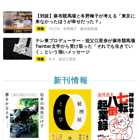
【対談】麻布競馬場と冬野梅子が考える「東京に
来なかったほうが幸せだった？」
特集
10/29
冬野梅子
麻布競馬場
テレ東プロデューサー・祖父江里奈が麻布競馬場
Twitter文学から受け取った「それでも生きてい
く」という強いメッセージ
特集
9/3
祖父江里奈
新刊情報