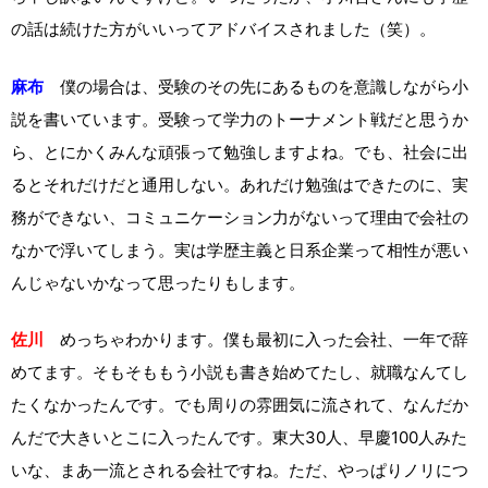
の話は続けた方がいいってアドバイスされました（笑）。
麻布
僕の場合は、受験のその先にあるものを意識しながら小
説を書いています。受験って学力のトーナメント戦だと思うか
ら、とにかくみんな頑張って勉強しますよね。でも、社会に出
るとそれだけだと通用しない。あれだけ勉強はできたのに、実
務ができない、コミュニケーション力がないって理由で会社の
なかで浮いてしまう。実は学歴主義と日系企業って相性が悪い
んじゃないかなって思ったりもします。
佐川
めっちゃわかります。僕も最初に入った会社、一年で辞
めてます。そもそももう小説も書き始めてたし、就職なんてし
たくなかったんです。でも周りの雰囲気に流されて、なんだか
んだで大きいとこに入ったんです。東大30人、早慶100人みた
いな、まあ一流とされる会社ですね。ただ、やっぱりノリにつ