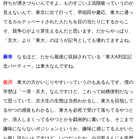
持ちが湧きづらいんですよ。ものすごい上流階級っていうのが
見えないんで。東京に出て行って、早稲田や慶応、東大に通っ
てるカルティベートされた人たちを目の当たりにするからこ
そ、競争心がより芽生えるんだと思います。だからやっぱり、
「京大」より「東大」のほうが記号としても優れてますよね。
麻布
なるほど、だから最後に収録されている「東大A判定記
念パーティー」は東大なんですね。
佐川
東大の方がいじりやすいっていうのもあるんです。僕の
学歴は「一浪・京大」なんですけど、これって結構便利だなっ
て思っていて。京大生の生態は当然わかるし、東大を目指して
るやつの感覚もわかるし、東大を必死で受けて落ちてるやつと
か、浪人しまくってるやつとかを戯画的に書いても、そこまで
嫌味にならないポジションというか。嫌味に感じてる人がいた
ら申し訳ないんですけど。いつだったか、小川哲さんにも学歴