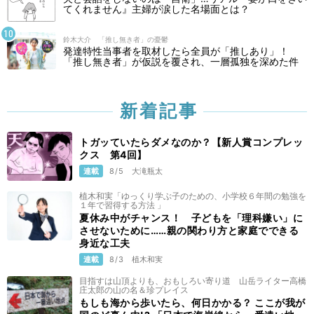
てくれません』主婦が涙した名場面とは？
鈴木大介 「推し無き者」の憂鬱
発達特性当事者を取材したら全員が「推しあり」！
「推し無き者」が仮説を覆され、一層孤独を深めた件
新着記事
トガッていたらダメなのか？【新人賞コンプレッ
クス 第4回】
連載
8/5
大滝瓶太
植木和実「ゆっくり学ぶ子のための、小学校６年間の勉強を
１年で習得する方法 」
夏休み中がチャンス！ 子どもを「理科嫌い」に
させないために……親の関わり方と家庭でできる
身近な工夫
連載
8/3
植木和実
目指すは山頂よりも、おもしろい寄り道 山岳ライター高橋
庄太郎の山の名＆珍プレイス
もしも海から歩いたら、何日かかる？ ここが我が