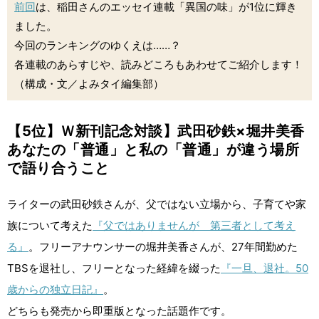
前回
は、稲田さんのエッセイ連載「異国の味」が1位に輝き
ました。
今回のランキングのゆくえは……？
各連載のあらすじや、読みどころもあわせてご紹介します！
（構成・文／よみタイ編集部）
【5位】Ｗ新刊記念対談】武田砂鉄×堀井美香
あなたの「普通」と私の「普通」が違う場所
で語り合うこと
ライターの武田砂鉄さんが、父ではない立場から、子育てや家
族について考えた
『父ではありませんが 第三者として考え
る』
。フリーアナウンサーの堀井美香さんが、27年間勤めた
TBSを退社し、フリーとなった経緯を綴った
『一旦、退社。50
歳からの独立日記』
。
どちらも発売から即重版となった話題作です。