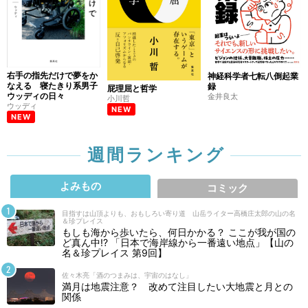
右手の指先だけで夢をか
神経科学者七転八倒起業
なえる 寝たきり系男子
録
屁理屈と哲学
ウッディの日々
金井良太
小川哲
ウッディ
NEW
NEW
週間ランキング
よみもの
コミック
目指すは山頂よりも、おもしろい寄り道 山岳ライター高橋庄太郎の山の名
＆珍プレイス
もしも海から歩いたら、何日かかる？ ここが我が国の
ど真ん中!? 「日本で海岸線から一番遠い地点」【山の
名＆珍プレイス 第9回】
佐々木亮「酒のつまみは、宇宙のはなし」
満月は地震注意？ 改めて注目したい大地震と月との
関係