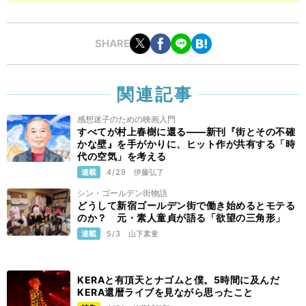
SHARE
関連記事
感想迷子のための映画入門
すべてが村上春樹に還る——新刊『街とその不確
かな壁』を手がかりに、ヒット作が共有する「時
代の空気」を考える
連載
4/29
伊藤弘了
シン・ゴールデン街物語
どうして新宿ゴールデン街で働き始めるとモテる
のか？ 元・素人童貞が語る「欲望の三角形」
連載
5/3
山下素童
KERAと有頂天とナゴムと僕。5時間に及んだ
KERA還暦ライブを見ながら思ったこと