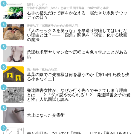
新刊 : ウッディ
脊髄性筋萎縮症（SMA）患者で重度障害者。28歳の夢と本音
右手の指先だけで夢をかなえる 寝たきり系男子ウッ
ディの日々
伊藤弘了「感想迷子のための映画入門」
『人のセックスを笑うな』を早送り視聴してはいけな
い理由とは？――「四角」関係を「視覚」化する映画
の魔法
承認欲求型ヤリマン女〜尻軽にも色々学ぶことがある
話
酒井順子「孤独の功罪」
草葉の陰でご先祖様は何を思うのか【第15回 死後も残
る小さなイエ】
発達障害女性が、なぜか行く先々でモテてしまう理由
とは……？『ダメ恋やめられる！？ 発達障害女子の愛
と性』人気回試し読み
禁止になった交霊術
夫と会話をしないのは「自衛」…リアル『妻が口をきい