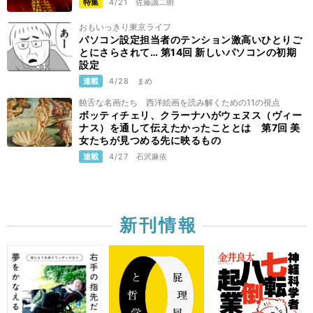
特集
4/21
佐藤誠二朗
おもいっきり東京ライフ
パソコン設定担当者のテンション激高いひとりご
とにさらされて… 第14回 新しいパソコンの初期
設定
連載
4/28
まめ
饒舌な名画たち 西洋絵画を読み解くための11の視点
ボッティチェリ、クラーナハがウェヌス（ヴィー
ナス）を通して伝えたかったこととは 第7回 美
女たちが見つめる先に映るもの
連載
4/27
石沢麻依
新刊情報