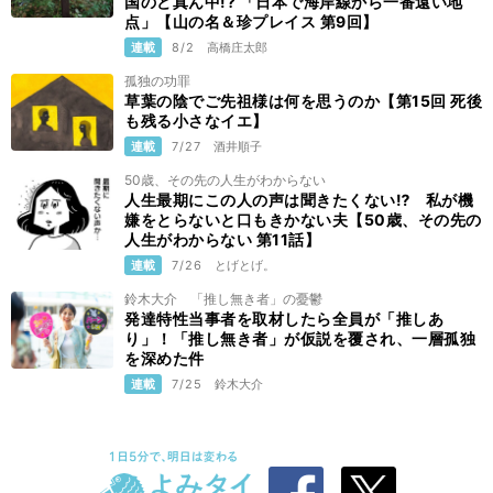
国のど真ん中!? 「日本で海岸線から一番遠い地
点」【山の名＆珍プレイス 第9回】
連載
8/2
高橋庄太郎
孤独の功罪
草葉の陰でご先祖様は何を思うのか【第15回 死後
も残る小さなイエ】
連載
7/27
酒井順子
50歳、その先の人生がわからない
人生最期にこの人の声は聞きたくない⁉ 私が機
嫌をとらないと口もきかない夫【50歳、その先の
人生がわからない 第11話】
連載
7/26
とげとげ。
鈴木大介 「推し無き者」の憂鬱
発達特性当事者を取材したら全員が「推しあ
り」！「推し無き者」が仮説を覆され、一層孤独
を深めた件
連載
7/25
鈴木大介