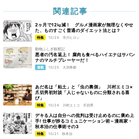
関連記事
2ヶ月で12㎏減！ グルメ漫画家が無理なくやせ
た、ものすごく普通のダイエット法とは？
特集
10/24
市川ヒロシ
動物ふしぎ観察記
悪者の汚名返上！ 腐肉も食べるハイエナはサバン
ナのマルチプレーヤーだ！
連載
10/25
大渕希郷
あだ名は「粘土」と「虫の裏側」 川村エミコ×
爪切男初対談「人じゃないものに分類される喜
び」
特集
10/24
川村エミコ
爪切男
デキる人は自分への批判は受け止めるのに褒め上
手! 仕事が捗るコミュニケーション術～漫画家・
秋本治の仕事術その3
特集
10/21
秋本治