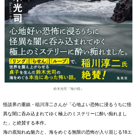
鈴木光司『海の怪』
怪談界の重鎮・稲川淳二さんが「心地よい恐怖に浸るうちに怪
異な闇に呑み込まれてゆく極上のミステリーに酔い痴れまし
た」と絶賛する本作。
海の底知れぬ魅力と、海をめぐる無限の恐怖が入り混じる18エ