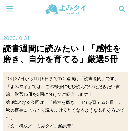
メニューを閉じる
よみタイ
ホーム
2020.10.31
新着
読書週間に読みたい！「感性を
検索する
磨き、自分を育てる」厳選5冊
連載
新刊
10月27日から11月9日までの２週間は「読書週間」です。
「よみタイ」では、この機会にぜひ読んでいただきたい書
特集
籍、厳選15冊を3回に分けてご紹介します！
第3弾となる今回は、「感性を磨き、自分を育てる５冊」。
編集部
秋の夜長にじっくり読みふけりたくなるような名作ぞろいで
す。
（文・構成／「よみタイ」編集部）