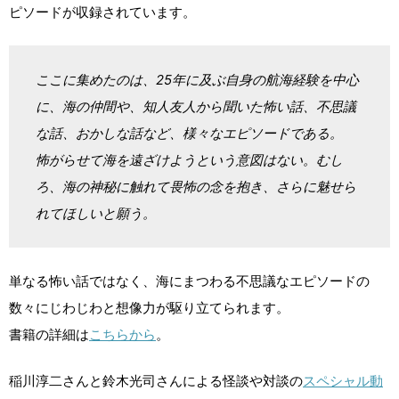
ピソードが収録されています。
ここに集めたのは、25年に及ぶ自身の航海経験を中心
に、海の仲間や、知人友人から聞いた怖い話、不思議
な話、おかしな話など、様々なエピソードである。
怖がらせて海を遠ざけようという意図はない。むし
ろ、海の神秘に触れて畏怖の念を抱き、さらに魅せら
れてほしいと願う。
単なる怖い話ではなく、海にまつわる不思議なエピソードの
数々にじわじわと想像力が駆り立てられます。
書籍の詳細は
こちらから
。
稲川淳二さんと鈴木光司さんによる怪談や対談の
スペシャル動