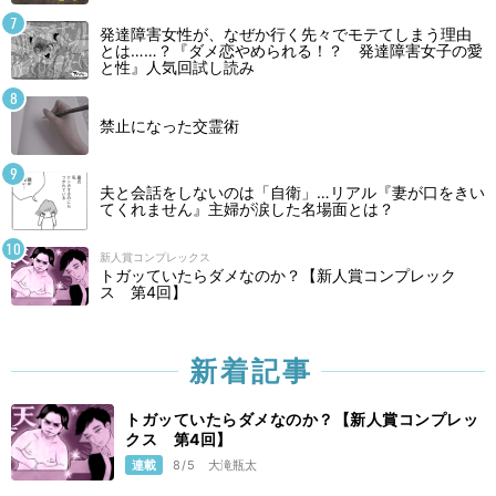
発達障害女性が、なぜか行く先々でモテてしまう理由
とは……？『ダメ恋やめられる！？ 発達障害女子の愛
と性』人気回試し読み
禁止になった交霊術
夫と会話をしないのは「自衛」…リアル『妻が口をきい
てくれません』主婦が涙した名場面とは？
新人賞コンプレックス
トガッていたらダメなのか？【新人賞コンプレック
ス 第4回】
新着記事
トガッていたらダメなのか？【新人賞コンプレッ
クス 第4回】
連載
8/5
大滝瓶太