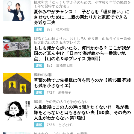
植木和実「ゆっくり学ぶ子のための、小学校６年間の勉強を
１年で習得する方法 」
夏休み中がチャンス！ 子どもを「理科嫌い」に
させないために……親の関わり方と家庭でできる
身近な工夫
連載
8/3
植木和実
目指すは山頂よりも、おもしろい寄り道 山岳ライター高橋
庄太郎の山の名＆珍プレイス
もしも海から歩いたら、何日かかる？ ここが我が
国のど真ん中!? 「日本で海岸線から一番遠い地
点」【山の名＆珍プレイス 第9回】
連載
8/2
高橋庄太郎
孤独の功罪
草葉の陰でご先祖様は何を思うのか【第15回 死後
も残る小さなイエ】
連載
7/27
酒井順子
50歳、その先の人生がわからない
人生最期にこの人の声は聞きたくない⁉ 私が機
嫌をとらないと口もきかない夫【50歳、その先の
人生がわからない 第11話】
連載
7/26
とげとげ。
鈴木大介 「推し無き者」の憂鬱