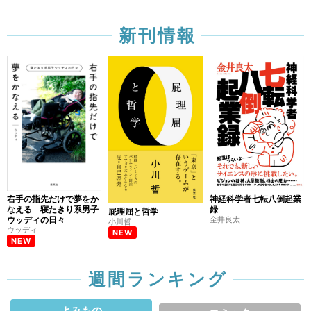
新刊情報
右手の指先だけで夢をか
神経科学者七転八倒起業
なえる 寝たきり系男子
録
屁理屈と哲学
ウッディの日々
金井良太
小川哲
ウッディ
NEW
NEW
週間ランキング
よみもの