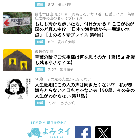
連載
8/3
植木和実
目指すは山頂よりも、おもしろい寄り道 山岳ライター高橋
庄太郎の山の名＆珍プレイス
もしも海から歩いたら、何日かかる？ ここが我が
国のど真ん中!? 「日本で海岸線から一番遠い地
点」【山の名＆珍プレイス 第9回】
連載
8/2
高橋庄太郎
孤独の功罪
草葉の陰でご先祖様は何を思うのか【第15回 死後
も残る小さなイエ】
連載
7/27
酒井順子
50歳、その先の人生がわからない
人生最期にこの人の声は聞きたくない⁉ 私が機
嫌をとらないと口もきかない夫【50歳、その先の
人生がわからない 第11話】
連載
7/26
とげとげ。