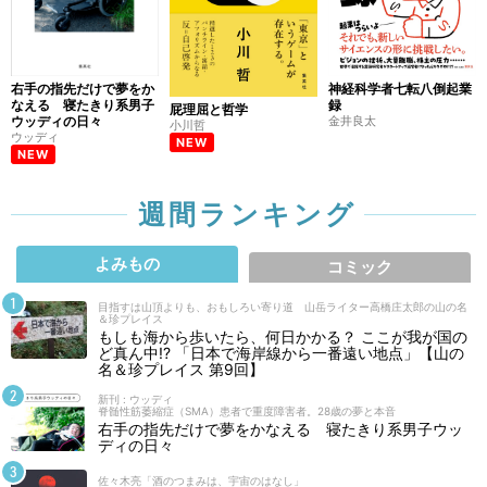
右手の指先だけで夢をか
神経科学者七転八倒起業
なえる 寝たきり系男子
録
屁理屈と哲学
ウッディの日々
金井良太
小川哲
ウッディ
NEW
NEW
週間ランキング
よみもの
コミック
目指すは山頂よりも、おもしろい寄り道 山岳ライター高橋庄太郎の山の名
＆珍プレイス
もしも海から歩いたら、何日かかる？ ここが我が国の
ど真ん中!? 「日本で海岸線から一番遠い地点」【山の
名＆珍プレイス 第9回】
新刊 : ウッディ
脊髄性筋萎縮症（SMA）患者で重度障害者。28歳の夢と本音
右手の指先だけで夢をかなえる 寝たきり系男子ウッ
ディの日々
佐々木亮「酒のつまみは、宇宙のはなし」