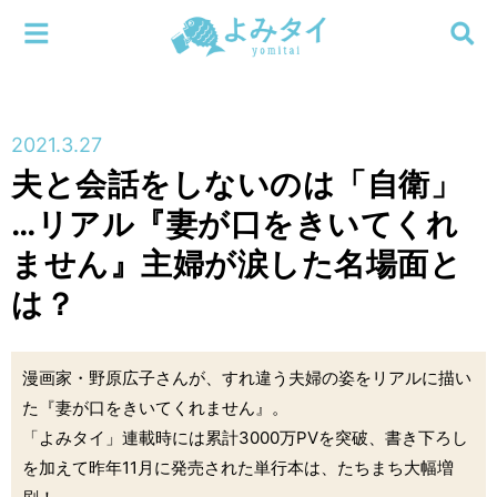
メニューを閉じる
よみタイ
ホーム
2021.3.27
新着
夫と会話をしないのは「自衛」
検索する
…リアル『妻が口をきいてくれ
連載
ません』主婦が涙した名場面と
新刊
は？
特集
漫画家・野原広子さんが、すれ違う夫婦の姿をリアルに描い
編集部
た『妻が口をきいてくれません』。
「よみタイ」連載時には累計3000万PVを突破、書き下ろし
を加えて昨年11月に発売された単行本は、たちまち大幅増