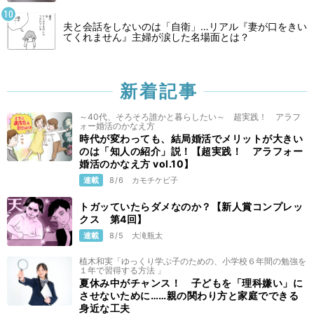
夫と会話をしないのは「自衛」…リアル『妻が口をきい
てくれません』主婦が涙した名場面とは？
新着記事
～40代、そろそろ誰かと暮らしたい～ 超実践！ アラフ
ォー婚活のかなえ方
時代が変わっても、結局婚活でメリットが大きい
のは「知人の紹介」説！【超実践！ アラフォー
婚活のかなえ方 vol.10】
連載
8/6
カモチケビ子
トガッていたらダメなのか？【新人賞コンプレッ
クス 第4回】
連載
8/5
大滝瓶太
植木和実「ゆっくり学ぶ子のための、小学校６年間の勉強を
１年で習得する方法 」
夏休み中がチャンス！ 子どもを「理科嫌い」に
させないために……親の関わり方と家庭でできる
身近な工夫