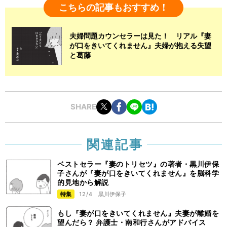
こちらの記事もおすすめ！
夫婦問題カウンセラーは見た！ リアル『妻
が口をきいてくれません』夫婦が抱える失望
と葛藤
SHARE
関連記事
ベストセラー『妻のトリセツ』の著者・黒川伊保
子さんが『妻が口をきいてくれません』を脳科学
的見地から解説
特集
12/4
黒川伊保子
もし『妻が口をきいてくれません』夫妻が離婚を
望んだら？ 弁護士・南和行さんがアドバイス