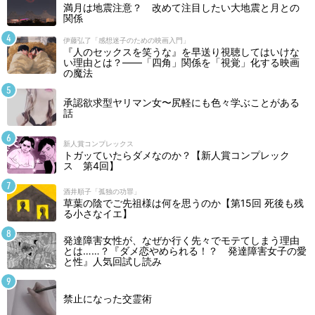
満月は地震注意？ 改めて注目したい大地震と月との
関係
伊藤弘了「感想迷子のための映画入門」
『人のセックスを笑うな』を早送り視聴してはいけな
い理由とは？――「四角」関係を「視覚」化する映画
の魔法
承認欲求型ヤリマン女〜尻軽にも色々学ぶことがある
話
新人賞コンプレックス
トガッていたらダメなのか？【新人賞コンプレック
ス 第4回】
酒井順子「孤独の功罪」
草葉の陰でご先祖様は何を思うのか【第15回 死後も残
る小さなイエ】
発達障害女性が、なぜか行く先々でモテてしまう理由
とは……？『ダメ恋やめられる！？ 発達障害女子の愛
と性』人気回試し読み
禁止になった交霊術