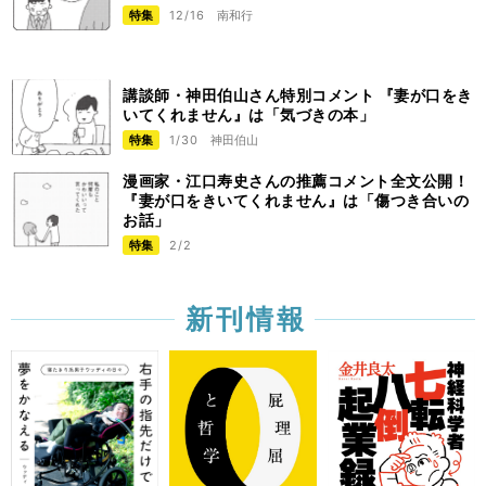
特集
12/16
南和行
講談師・神田伯山さん特別コメント 『妻が口をき
いてくれません』は「気づきの本」
特集
1/30
神田伯山
漫画家・江口寿史さんの推薦コメント全文公開！
『妻が口をきいてくれません』は「傷つき合いの
お話」
特集
2/2
新刊情報