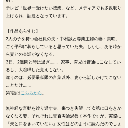
刷！
テレビ「世界一受けたい授業」など、メディアでも多数取り
上げられ、話題となっています。
【作品あらすじ】
2人の子を持つ会社員の夫・中村誠と専業主婦の妻・美咲。
ごく平和に暮らしていると思っていた夫。しかし、ある時か
ら妻との会話がなくなる。
3日、2週間と時は過ぎ……。家事、育児は普通にこなしてい
るし、大喧嘩した覚えもない。
違うのは、必要最低限の言葉以外、妻から話しかけてこない
ことだけ……。
第1話は
こちらから
。
無神経な言動を繰り返す夫、傷つき失望して次第に口をきか
なくなる妻、それぞれに賛否両論渦巻く本作ですが、実際に
「夫と口をきいていない」女性はどのように読んだのでしょ