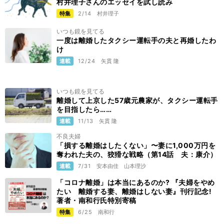
村井理子さんのエッセイを試し読み
特集
2/14
村井理子
いつも鏡を見てる
一度は離婚したタクシー運転手の夫と再婚したわ
け
連載
12/24
矢貫 隆
いつも鏡を見てる
離婚して上京した57歳元農家が、タクシー運転手
を目指したら……
連載
11/13
矢貫 隆
不良夫婦
「損する離婚はしたくない」〜妻に1,000万円を
奪われた夫の、狡猾な戦略（第14話 夫：康介）
連載
7/31
安本由佳
山本理沙
「コロナ離婚」は本当にあるのか? 『夫婦をやめ
たい 離婚する妻、離婚はしない妻』刊行記念!
著者・南和行氏特別寄稿
特集
6/25
南和行