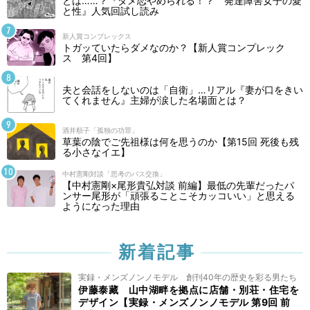
とは……？『ダメ恋やめられる！？ 発達障害女子の愛
と性』人気回試し読み
新人賞コンプレックス
トガッていたらダメなのか？【新人賞コンプレック
ス 第4回】
夫と会話をしないのは「自衛」…リアル『妻が口をきい
てくれません』主婦が涙した名場面とは？
酒井順子「孤独の功罪」
草葉の陰でご先祖様は何を思うのか【第15回 死後も残
る小さなイエ】
中村憲剛対談「思考のパス交換」
【中村憲剛×尾形貴弘対談 前編】最低の先輩だったパ
ンサー尾形が「頑張ることこそカッコいい」と思える
ようになった理由
新着記事
実録・メンズノンノモデル 創刊40年の歴史を彩る男たち
伊藤泰藏 山中湖畔を拠点に店舗・別荘・住宅を
デザイン【実録・メンズノンノモデル 第9回 前