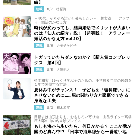
編】
連載
8/7
徳原海
～40代、そろそろ誰かと暮らしたい～ 超実践！ アラフ
ォー婚活のかなえ方
時代が変わっても、結局婚活でメリットが大きい
のは「知人の紹介」説！【超実践！ アラフォー
婚活のかなえ方 vol.10】
連載
8/6
カモチケビ子
トガッていたらダメなのか？【新人賞コンプレッ
クス 第4回】
連載
8/5
大滝瓶太
植木和実「ゆっくり学ぶ子のための、小学校６年間の勉強を
１年で習得する方法 」
夏休み中がチャンス！ 子どもを「理科嫌い」に
させないために……親の関わり方と家庭でできる
身近な工夫
連載
8/3
植木和実
目指すは山頂よりも、おもしろい寄り道 山岳ライター高橋
庄太郎の山の名＆珍プレイス
もしも海から歩いたら、何日かかる？ ここが我が
国のど真ん中!? 「日本で海岸線から一番遠い地