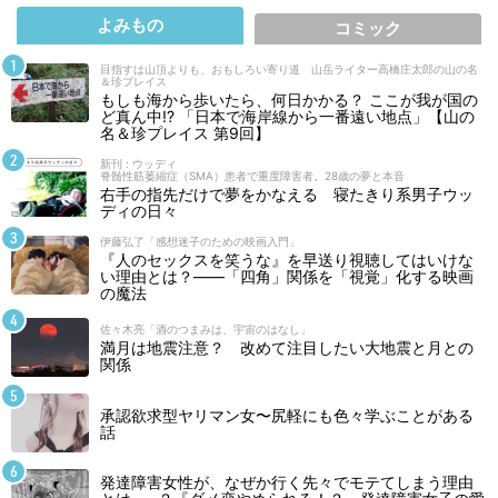
よみもの
コミック
目指すは山頂よりも、おもしろい寄り道 山岳ライター高橋庄太郎の山の名
＆珍プレイス
もしも海から歩いたら、何日かかる？ ここが我が国の
ど真ん中!? 「日本で海岸線から一番遠い地点」【山の
名＆珍プレイス 第9回】
新刊 : ウッディ
脊髄性筋萎縮症（SMA）患者で重度障害者。28歳の夢と本音
右手の指先だけで夢をかなえる 寝たきり系男子ウッ
ディの日々
伊藤弘了「感想迷子のための映画入門」
『人のセックスを笑うな』を早送り視聴してはいけな
い理由とは？――「四角」関係を「視覚」化する映画
の魔法
佐々木亮「酒のつまみは、宇宙のはなし」
満月は地震注意？ 改めて注目したい大地震と月との
関係
承認欲求型ヤリマン女〜尻軽にも色々学ぶことがある
話
発達障害女性が、なぜか行く先々でモテてしまう理由