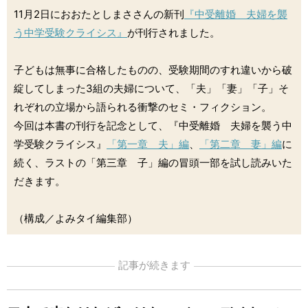
11月2日におおたとしまささんの新刊
『中受離婚 夫婦を襲
う中学受験クライシス』
が刊行されました。
子どもは無事に合格したものの、受験期間のすれ違いから破
綻してしまった3組の夫婦について、「夫」「妻」「子」そ
れぞれの立場から語られる衝撃のセミ・フィクション。
今回は本書の刊行を記念として、『中受離婚 夫婦を襲う中
学受験クライシス』
「第一章 夫」編
、
「第二章 妻」編
に
続く、ラストの「第三章 子」編の冒頭一部を試し読みいた
だきます。
（構成／よみタイ編集部）
記事が続きます