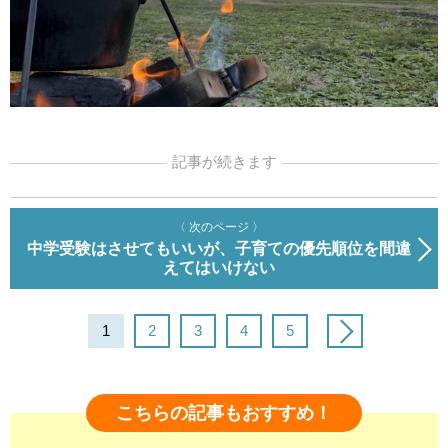
記事が続きます
〈 次のページ 〉
中学受験はさせてもいいが、子育ての優先順位を間違
えてはいけない
1
2
3
4
5
こちらの記事もおすすめ！