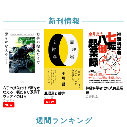
新刊情報
右手の指先だけで夢をか
神経科学者七転八倒起業
なえる 寝たきり系男子
録
屁理屈と哲学
ウッディの日々
金井良太
小川哲
ウッディ
NEW
NEW
週間ランキング