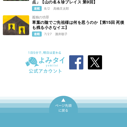
点」【山の名＆珍プレイス 第9回】
連載
8/2
高橋庄太郎
孤独の功罪
草葉の陰でご先祖様は何を思うのか【第15回 死後
も残る小さなイエ】
連載
7/27
酒井順子