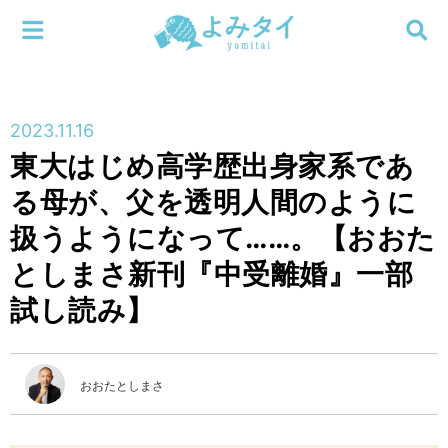
メニューを閉じる
よみタイ
ホーム
2023.11.16
新着
東大はじめ高学歴出身家系であ
検索する
る母が、父を透明人間のように
連載
扱うようになって……。【おおた
新刊
としまさ新刊『中受離婚』一部
試し読み】
特集
編集部
おおたとしまさ