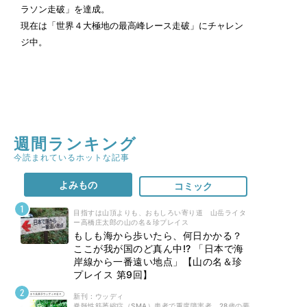
ラソン走破」を達成。
現在は「世界４大極地の最高峰レース走破」にチャレン
ジ中。
週間ランキング
今読まれているホットな記事
よみもの
コミック
目指すは山頂よりも、おもしろい寄り道 山岳ライタ
ー高橋庄太郎の山の名＆珍プレイス
もしも海から歩いたら、何日かかる？
ここが我が国のど真ん中!? 「日本で海
岸線から一番遠い地点」【山の名＆珍
プレイス 第9回】
新刊 : ウッディ
脊髄性筋萎縮症（SMA）患者で重度障害者。28歳の夢