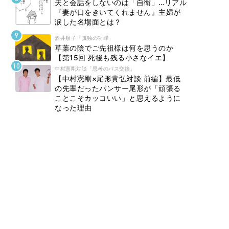
夫と会話をしないのは「自衛」…リアル
『妻が口をきいてくれません』主婦が
涙した名場面とは？
酒井順子「孤独の功罪」
草葉の陰でご先祖様は何を思うのか
【第15回 死後も残る小さなイエ】
中村憲剛対談「思考のパス交換」
【中村憲剛×尾形貴弘対談 前編】最低
の先輩だったパンサー尾形が「頑張る
ことこそカッコいい」と思えるように
なった理由