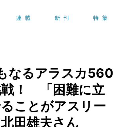
連載
新刊
特集
もなるアラスカ560
挑戦！ 「困難に立
せることがアスリー
う北田雄夫さん