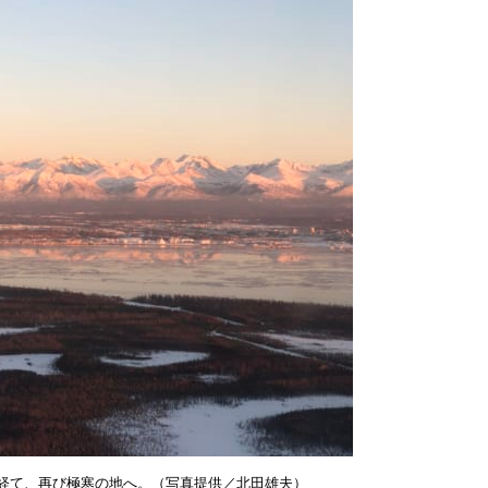
経て、再び極寒の地へ。（写真提供／北田雄夫）