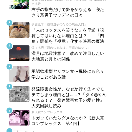
と本音
右手の指先だけで夢をかなえる 寝た
きり系男子ウッディの日々
伊藤弘了「感想迷子のための映画入門」
『人のセックスを笑うな』を早送り視
聴してはいけない理由とは？――「四
角」関係を「視覚」化する映画の魔法
佐々木亮「酒のつまみは、宇宙のはなし」
満月は地震注意？ 改めて注目したい
大地震と月との関係
承認欲求型ヤリマン女〜尻軽にも色々
学ぶことがある話
発達障害女性が、なぜか行く先々でモ
テてしまう理由とは……？『ダメ恋やめ
られる！？ 発達障害女子の愛と性』
人気回試し読み
新人賞コンプレックス
トガッていたらダメなのか？【新人賞
コンプレックス 第4回】