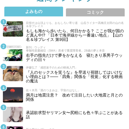
よみもの
コミック
目指すは山頂よりも、おもしろい寄り道 山岳ライター高橋庄太郎の山の名
＆珍プレイス
もしも海から歩いたら、何日かかる？ ここが我が国の
ど真ん中!? 「日本で海岸線から一番遠い地点」【山の
名＆珍プレイス 第9回】
新刊 : ウッディ
脊髄性筋萎縮症（SMA）患者で重度障害者。28歳の夢と本音
右手の指先だけで夢をかなえる 寝たきり系男子ウッ
ディの日々
伊藤弘了「感想迷子のための映画入門」
『人のセックスを笑うな』を早送り視聴してはいけな
い理由とは？――「四角」関係を「視覚」化する映画
の魔法
佐々木亮「酒のつまみは、宇宙のはなし」
満月は地震注意？ 改めて注目したい大地震と月との
関係
承認欲求型ヤリマン女〜尻軽にも色々学ぶことがある
話