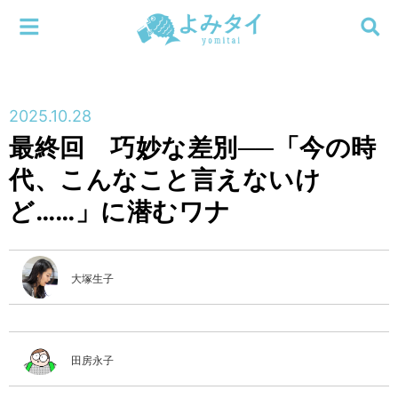
メニューを閉じる
よみタイ
ホーム
2025.10.28
新着
最終回 巧妙な差別──「今の時
検索する
代、こんなこと言えないけ
連載
ど……」に潜むワナ
新刊
特集
大塚生子
編集部
田房永子