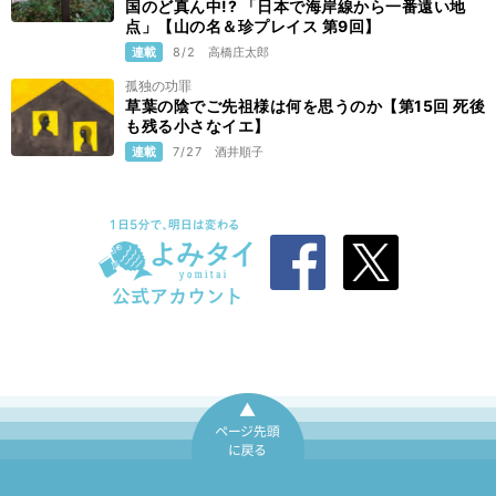
国のど真ん中!? 「日本で海岸線から一番遠い地
点」【山の名＆珍プレイス 第9回】
連載
8/2
高橋庄太郎
孤独の功罪
草葉の陰でご先祖様は何を思うのか【第15回 死後
も残る小さなイエ】
連載
7/27
酒井順子