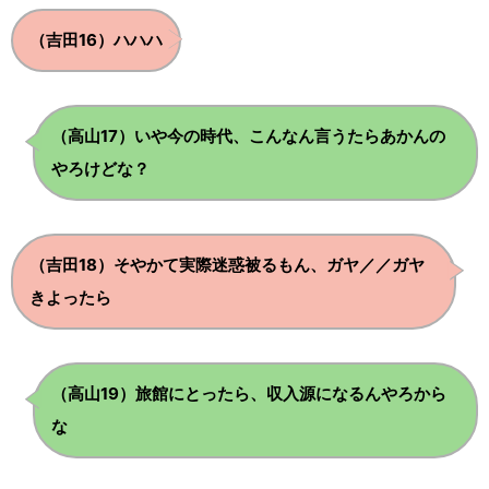
.
.
（吉田16）ハハハ
（高山17）いや今の時代、こんなん言うたらあかんの
.
.
やろけどな？
（吉田18）そやかて実際迷惑被るもん、ガヤ／／ガヤ
.
.
きよったら
（高山19）旅館にとったら、収入源になるんやろから
.
.
な