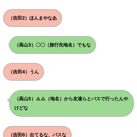
.
.
（吉田2）ほんまやなあ
.
.
（高山3）〇〇（旅行先地名）でもな
.
.
（吉田4）うん
（高山5）△△（地名）から友達らとバスで行ったんや
.
.
けどな
.
.
（吉田6）出てるな、バスな