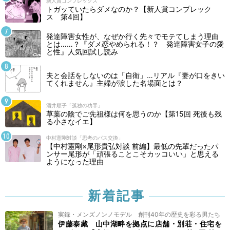
新人賞コンプレックス
トガッていたらダメなのか？【新人賞コンプレック
ス 第4回】
発達障害女性が、なぜか行く先々でモテてしまう理由
とは……？『ダメ恋やめられる！？ 発達障害女子の愛
と性』人気回試し読み
夫と会話をしないのは「自衛」…リアル『妻が口をきい
てくれません』主婦が涙した名場面とは？
酒井順子「孤独の功罪」
草葉の陰でご先祖様は何を思うのか【第15回 死後も残
る小さなイエ】
中村憲剛対談「思考のパス交換」
【中村憲剛×尾形貴弘対談 前編】最低の先輩だったパ
ンサー尾形が「頑張ることこそカッコいい」と思える
ようになった理由
新着記事
実録・メンズノンノモデル 創刊40年の歴史を彩る男たち
伊藤泰藏 山中湖畔を拠点に店舗・別荘・住宅を