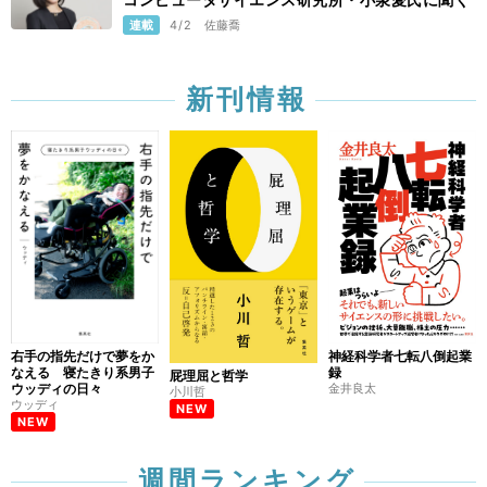
連載
4/2
佐藤喬
新刊情報
右手の指先だけで夢をか
神経科学者七転八倒起業
なえる 寝たきり系男子
録
屁理屈と哲学
ウッディの日々
金井良太
小川哲
ウッディ
NEW
NEW
週間ランキング