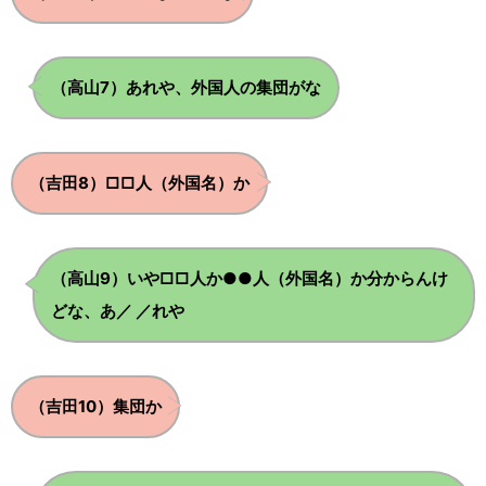
.
.
（高山7）あれや、外国人の集団がな
.
.
（吉田8）□□人（外国名）か
（高山9）いや□□人か●●人（外国名）か分からんけ
.
.
どな、あ／ ／れや
.
.
（吉田10）集団か