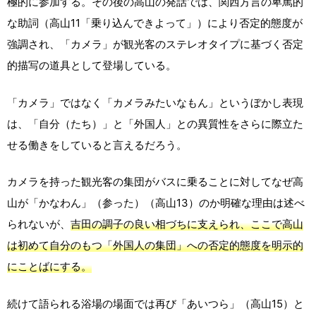
極的に参加する。その後の高山の発話では、関西方言の卑罵的
な助詞（高山11「乗り込んできよって」）により否定的態度が
強調され、「カメラ」が観光客のステレオタイプに基づく否定
的描写の道具として登場している。
「カメラ」ではなく「カメラみたいなもん」というぼかし表現
は、「自分（たち）」と「外国人」との異質性をさらに際立た
せる働きをしていると言えるだろう。
カメラを持った観光客の集団がバスに乗ることに対してなぜ高
山が「かなわん」（参った）（高山13）のか明確な理由は述べ
られないが、
吉田の調子の良い相づちに支えられ、ここで高山
は初めて自分のもつ「外国人の集団」への否定的態度を明示的
にことばにする。
続けて語られる浴場の場面では再び「あいつら」（高山15）と