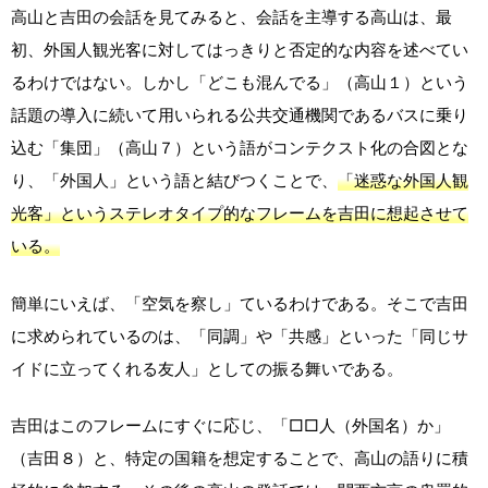
高山と吉田の会話を見てみると、会話を主導する高山は、最
初、外国人観光客に対してはっきりと否定的な内容を述べてい
るわけではない。しかし「どこも混んでる」（高山１）という
話題の導入に続いて用いられる公共交通機関であるバスに乗り
込む「集団」（高山７）という語がコンテクスト化の合図とな
り、「外国人」という語と結びつくことで、
「迷惑な外国人観
光客」というステレオタイプ的なフレームを吉田に想起させて
いる。
簡単にいえば、「空気を察し」ているわけである。そこで吉田
に求められているのは、「同調」や「共感」といった「同じサ
イドに立ってくれる友人」としての振る舞いである。
吉田はこのフレームにすぐに応じ、「□□人（外国名）か」
（吉田８）と、特定の国籍を想定することで、高山の語りに積