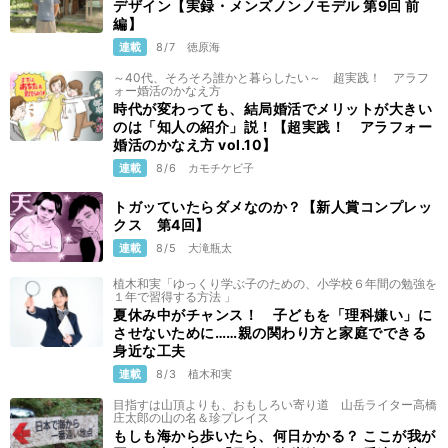
デザイン【実録・メンズノンノモデル 第9回 前
編】
連載
8/7
徳原海
～40代、そろそろ誰かと暮らしたい～ 超実践！ アラフ
ォー婚活のかなえ方
時代が変わっても、結局婚活でメリットが大きい
のは「知人の紹介」説！【超実践！ アラフォー
婚活のかなえ方 vol.10】
連載
8/6
カモチケビ子
トガッていたらダメなのか？【新人賞コンプレッ
クス 第4回】
連載
8/5
大滝瓶太
植木和実「ゆっくり学ぶ子のための、小学校６年間の勉強を
１年で習得する方法 」
夏休み中がチャンス！ 子どもを「理科嫌い」に
させないために……親の関わり方と家庭でできる
身近な工夫
連載
8/3
植木和実
目指すは山頂よりも、おもしろい寄り道 山岳ライター高橋
庄太郎の山の名＆珍プレイス
もしも海から歩いたら、何日かかる？ ここが我が