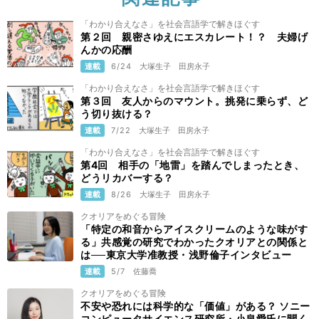
「わかり合えなさ」を社会言語学で解きほぐす
第２回 親密さゆえにエスカレート！？ 夫婦げ
んかの応酬
連載
6/24
大塚生子
田房永子
「わかり合えなさ」を社会言語学で解きほぐす
第３回 友人からのマウント。挑発に乗らず、ど
う切り抜ける？
連載
7/22
大塚生子
田房永子
「わかり合えなさ」を社会言語学で解きほぐす
第4回 相手の「地雷」を踏んでしまったとき、
どうリカバーする？
連載
8/26
大塚生子
田房永子
クオリアをめぐる冒険
「特定の和音からアイスクリームのような味がす
る」共感覚の研究でわかったクオリアとの関係と
は──東京大学准教授・浅野倫子インタビュー
連載
5/7
佐藤喬
クオリアをめぐる冒険
不安や恐れには科学的な「価値」がある？ ソニー
コンピュータサイエンス研究所・小泉愛氏に聞く