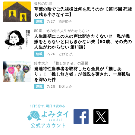
孤独の功罪
草葉の陰でご先祖様は何を思うのか【第15回 死後
も残る小さなイエ】
連載
7/27
酒井順子
50歳、その先の人生がわからない
人生最期にこの人の声は聞きたくない⁉ 私が機
嫌をとらないと口もきかない夫【50歳、その先の
人生がわからない 第11話】
連載
7/26
とげとげ。
鈴木大介 「推し無き者」の憂鬱
発達特性当事者を取材したら全員が「推しあ
り」！「推し無き者」が仮説を覆され、一層孤独
を深めた件
連載
7/25
鈴木大介