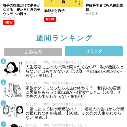
右手の指先だけで夢をか
神経科学者七転八倒起業
なえる 寝たきり系男子
録
屁理屈と哲学
ウッディの日々
金井良太
小川哲
ウッディ
NEW
NEW
週間ランキング
コミック
よみもの
とげとげ。「50歳、その先の人生がわからない」
人生最期にこの人の声は聞きたくない⁉ 私が機嫌をと
らないと口もきかない夫【50歳、その先の人生がわか
らない 第11話】
とげとげ。「50歳、その先の人生がわからない」
家族がダメになったら人生は終わり？ 老婦人の言葉
に勇気をもらって家出旅から帰宅すると…【50歳、そ
の先の人生がわからない 第10話】
とげとげ。「50歳、その先の人生がわからない」
「娘にとって私は毒親なのよ…」老婦人の告白から母親
の報われなさを痛感…【50歳、その先の人生がわから
ない 第9話】
とげとげ。「50歳、その先の人生がわからない」