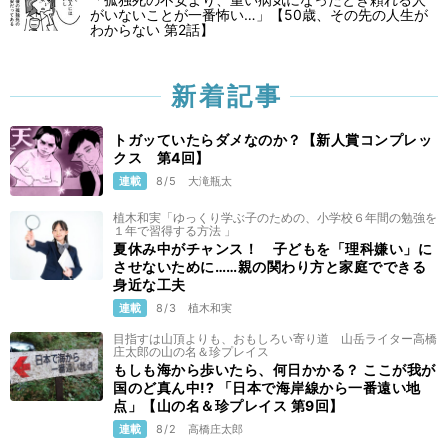
がいないことが一番怖い…」【50歳、その先の人生が
わからない 第2話】
新着記事
トガッていたらダメなのか？【新人賞コンプレッ
クス 第4回】
連載
8/5
大滝瓶太
植木和実「ゆっくり学ぶ子のための、小学校６年間の勉強を
１年で習得する方法 」
夏休み中がチャンス！ 子どもを「理科嫌い」に
させないために……親の関わり方と家庭でできる
身近な工夫
連載
8/3
植木和実
目指すは山頂よりも、おもしろい寄り道 山岳ライター高橋
庄太郎の山の名＆珍プレイス
もしも海から歩いたら、何日かかる？ ここが我が
国のど真ん中!? 「日本で海岸線から一番遠い地
点」【山の名＆珍プレイス 第9回】
連載
8/2
高橋庄太郎