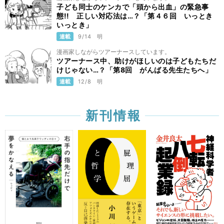
子ども同士のケンカで「頭から出血」の緊急事
態!! 正しい対応法は…？「第４６回 いっとき
いっとき」
連載
9/14
明
漫画家しながらツアーナースしています。
ツアーナース中、助けがほしいのは子どもたちだ
けじゃない…？「第8回 がんばる先生たちへ」
連載
12/8
明
新刊情報