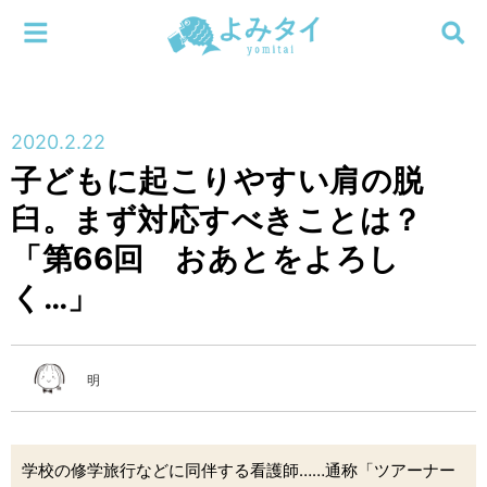
メニューを閉じる
よみタイ
ホーム
2020.2.22
新着
子どもに起こりやすい肩の脱
検索する
臼。まず対応すべきことは？
連載
「第66回 おあとをよろし
新刊
く…」
特集
明
編集部
学校の修学旅行などに同伴する看護師……通称「ツアーナー