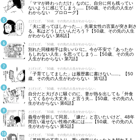
「ママが終わっただけ」なのに、自分に何も残ってい
ないように感じてしまう……【50歳、その先の人生が
わからない プロローグ】
とげとげ。「50歳、その先の人生がわからない」
「夫に逝ってほしかった…」先輩女性の言葉が突き刺さ
る。私はどうしたいんだろう？【50歳、その先の人生
がわからない 第8話】
とげとげ。「50歳、その先の人生がわからない」
別れた同棲相手は良いパパに。今が不安で「あったか
もしれない人生」を思ってしまう…【50歳、その先の
人生がわからない 第7話】
とげとげ。「50歳、その先の人生がわからない」
「子育てしてました」は履歴書に書けない……。【50
歳、その先の人生がわからない 第1話】
とげとげ。「50歳、その先の人生がわからない」
自分だと大げさに騒ぐのに、妻が熱を出しても「外食
してくるから大丈夫」と言う夫…【50歳、その先の人
生がわからない 第6話】
とげとげ。「50歳、その先の人生がわからない」
義母が骨折して同居。「嫌だ」と言いたいけど、48年
間言い返せない性格の私には……【50歳、その先の人
生がわからない 第5話】
とげとげ。「50歳、その先の人生がわからない」
「孤独死の不安より、重い病気になったとき頼れる人