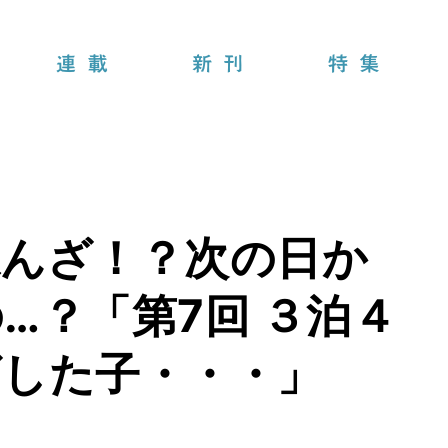
連載
新刊
特集
ねんざ！？次の日か
…？「第7回 ３泊４
ざした子・・・」