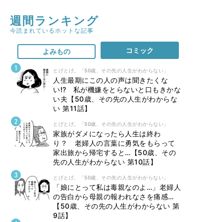
週間ランキング
今読まれているホットな記事
コミック
よみもの
とげとげ。「50歳、その先の人生がわからない」
人生最期にこの人の声は聞きたくな
い⁉ 私が機嫌をとらないと口もきかな
い夫【50歳、その先の人生がわからな
い 第11話】
とげとげ。「50歳、その先の人生がわからない」
家族がダメになったら人生は終わ
り？ 老婦人の言葉に勇気をもらって
家出旅から帰宅すると…【50歳、その
先の人生がわからない 第10話】
とげとげ。「50歳、その先の人生がわからない」
「娘にとって私は毒親なのよ…」老婦人
の告白から母親の報われなさを痛感…
【50歳、その先の人生がわからない 第
9話】