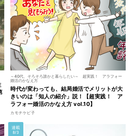
～40代、そろそろ誰かと暮らしたい～ 超実践！ アラフォー
婚活のかなえ方
住
時代が変わっても、結局婚活でメリットが大
第
きいのは「知人の紹介」説！【超実践！ ア
ラフォー婚活のかなえ方 vol.10】
カモチケビ子
連載
8/3