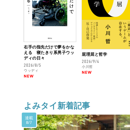
右手の指先だけで夢をかな
える 寝たきり系男子ウッ
屁理屈と哲学
ディの日々
2026/9/4
2026/8/5
小川哲
ウッディ
NEW
NEW
よみタイ新着記事
連載
8/7