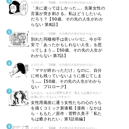
とげとげ。「50歳、その先の人生がわからない」
「夫に逝ってほしかった…」先輩女性の
言葉が突き刺さる。私はどうしたいん
だろう？【50歳、その先の人生がわか
らない 第8話】
とげとげ。「50歳、その先の人生がわからない」
別れた同棲相手は良いパパに。今が不
安で「あったかもしれない人生」を思
ってしまう…【50歳、その先の人生が
わからない 第7話】
とげとげ。「50歳、その先の人生がわからない」
「ママが終わっただけ」なのに、自分
に何も残っていないように感じてしま
う……【50歳、その先の人生がわから
ない プロローグ】
なかはら・ももた/菅野久美子「私たちは癒されたい
女風に行ってもいいですか？」
女性用風俗に通う女性たちの心のうち
を描くコミック新連載【漫画：なかは
ら・ももた／原作：菅野久美子「私た
ちは癒されたい」第1話前編】
とげとげ。「50歳、その先の人生がわからない」