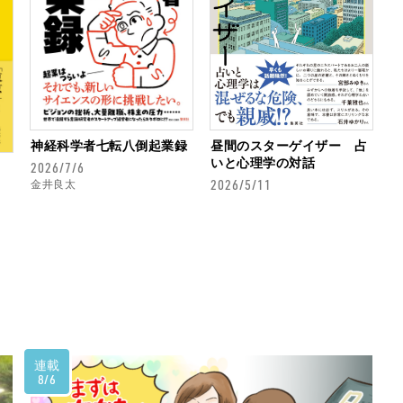
神経科学者七転八倒起業録
昼間のスターゲイザー 占
いと心理学の対話
2026/7/6
2026/5/11
金井良太
連載
8/6