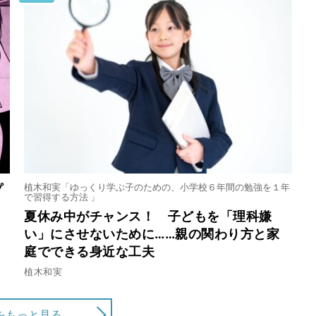
植木和実「ゆっくり学ぶ子のための、小学校６年間の勉強を１年
プ
で習得する方法 」
夏休み中がチャンス！ 子どもを「理科嫌
い」にさせないために……親の関わり方と家
庭でできる身近な工夫
植木和実
をもっと見る