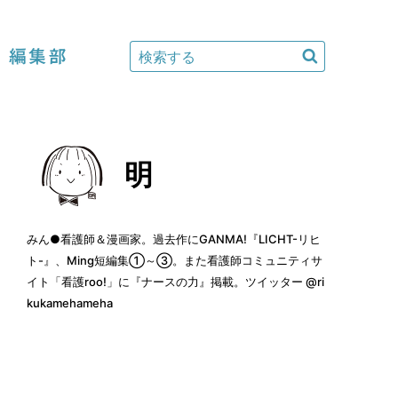
編集部
明
みん●看護師＆漫画家。過去作に
GANMA!『LICHT-リヒ
ト-』
、
Ming短編集①～③
。また看護師コミュニティサ
イト「看護roo!」に
『ナースの力』
掲載。ツイッター
@ri
kukamehameha