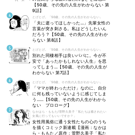
【50歳、その先の人生がわからない 第
9話】
とげとげ。「50歳、その先の人生がわからない」
「夫に逝ってほしかった…」先輩女性の
言葉が突き刺さる。私はどうしたいん
だろう？【50歳、その先の人生がわか
らない 第8話】
とげとげ。「50歳、その先の人生がわからない」
別れた同棲相手は良いパパに。今が不
安で「あったかもしれない人生」を思
ってしまう…【50歳、その先の人生が
わからない 第7話】
とげとげ。「50歳、その先の人生がわからない」
「ママが終わっただけ」なのに、自分
に何も残っていないように感じてしま
う……【50歳、その先の人生がわから
ない プロローグ】
なかはら・ももた/菅野久美子「私たちは癒されたい
女風に行ってもいいですか？」
女性用風俗に通う女性たちの心のうち
を描くコミック新連載【漫画：なかは
ら・ももた／原作：菅野久美子「私た