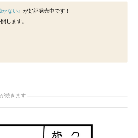
働かない』
が好評発売中です！
公開します。
が続きます