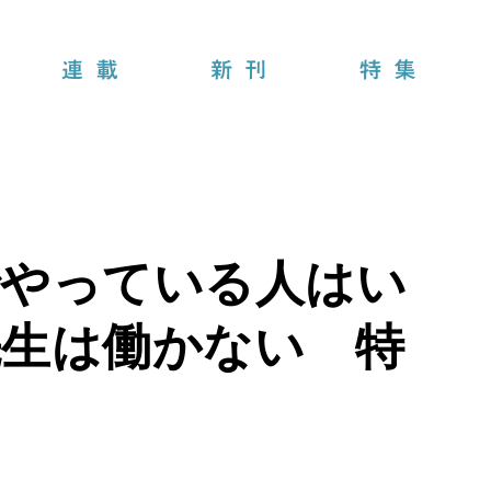
連載
新刊
特集
でやっている人はい
先生は働かない 特