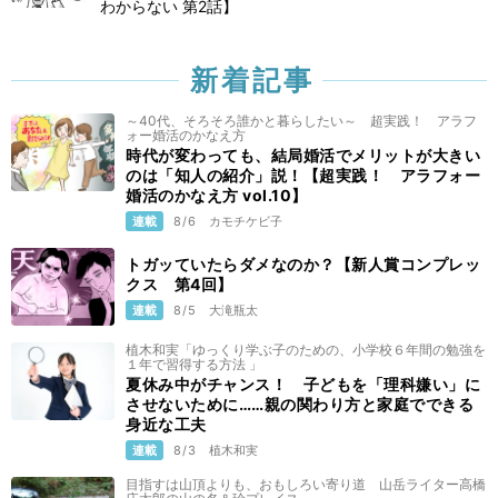
わからない 第2話】
新着記事
～40代、そろそろ誰かと暮らしたい～ 超実践！ アラフ
ォー婚活のかなえ方
時代が変わっても、結局婚活でメリットが大きい
のは「知人の紹介」説！【超実践！ アラフォー
婚活のかなえ方 vol.10】
連載
8/6
カモチケビ子
トガッていたらダメなのか？【新人賞コンプレッ
クス 第4回】
連載
8/5
大滝瓶太
植木和実「ゆっくり学ぶ子のための、小学校６年間の勉強を
１年で習得する方法 」
夏休み中がチャンス！ 子どもを「理科嫌い」に
させないために……親の関わり方と家庭でできる
身近な工夫
連載
8/3
植木和実
目指すは山頂よりも、おもしろい寄り道 山岳ライター高橋