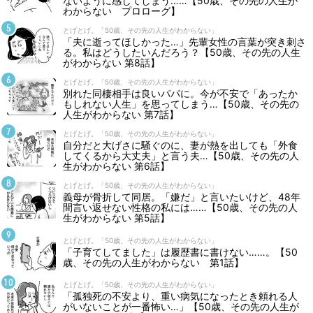
ないように感じてしまう……【50歳、その先の人生が
わからない プロローグ】
とげとげ。「50歳、その先の人生がわからない」
「夫に逝ってほしかった…」先輩女性の言葉が突き刺さ
る。私はどうしたいんだろう？【50歳、その先の人生
がわからない 第8話】
とげとげ。「50歳、その先の人生がわからない」
別れた同棲相手は良いパパに。今が不安で「あったか
もしれない人生」を思ってしまう…【50歳、その先の
人生がわからない 第7話】
とげとげ。「50歳、その先の人生がわからない」
自分だと大げさに騒ぐのに、妻が熱を出しても「外食
してくるから大丈夫」と言う夫…【50歳、その先の人
生がわからない 第6話】
とげとげ。「50歳、その先の人生がわからない」
義母が骨折して同居。「嫌だ」と言いたいけど、48年
間言い返せない性格の私には……【50歳、その先の人
生がわからない 第5話】
とげとげ。「50歳、その先の人生がわからない」
「子育てしてました」は履歴書に書けない……。【50
歳、その先の人生がわからない 第1話】
とげとげ。「50歳、その先の人生がわからない」
「孤独死の不安より、重い病気になったとき頼れる人
がいないことが一番怖い…」【50歳、その先の人生が