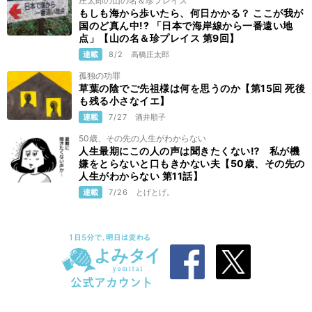
庄太郎の山の名＆珍プレイス
もしも海から歩いたら、何日かかる？ ここが我が
国のど真ん中!? 「日本で海岸線から一番遠い地
点」【山の名＆珍プレイス 第9回】
連載
8/2
高橋庄太郎
孤独の功罪
草葉の陰でご先祖様は何を思うのか【第15回 死後
も残る小さなイエ】
連載
7/27
酒井順子
50歳、その先の人生がわからない
人生最期にこの人の声は聞きたくない⁉ 私が機
嫌をとらないと口もきかない夫【50歳、その先の
人生がわからない 第11話】
連載
7/26
とげとげ。