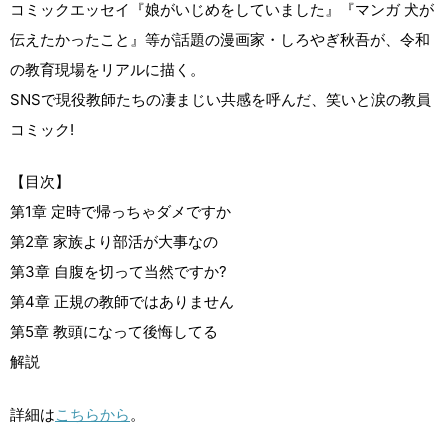
コミックエッセイ『娘がいじめをしていました』『マンガ 犬が
伝えたかったこと』等が話題の漫画家・しろやぎ秋吾が、令和
の教育現場をリアルに描く。
SNSで現役教師たちの凄まじい共感を呼んだ、笑いと涙の教員
コミック!
【目次】
第1章 定時で帰っちゃダメですか
第2章 家族より部活が大事なの
第3章 自腹を切って当然ですか?
第4章 正規の教師ではありません
第5章 教頭になって後悔してる
解説
詳細は
こちらから
。