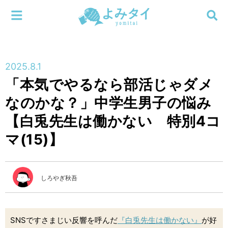
メニューを閉じる
よみタイ
ホーム
2025.8.1
新着
「本気でやるなら部活じゃダメ
検索する
なのかな？」中学生男子の悩み
連載
【白兎先生は働かない 特別4コ
新刊
マ(15)】
特集
しろやぎ秋吾
編集部
SNSですさまじい反響を呼んだ
『白兎先生は働かない』
が好