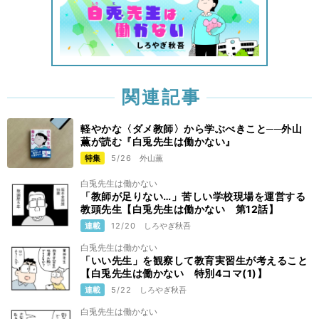
関連記事
軽やかな〈ダメ教師〉から学ぶべきこと──外山
薫が読む『白兎先生は働かない』
特集
5/26
外山薫
白兎先生は働かない
「教師が足りない…」苦しい学校現場を運営する
教頭先生【白兎先生は働かない 第12話】
連載
12/20
しろやぎ秋吾
白兎先生は働かない
「いい先生」を観察して教育実習生が考えること
【白兎先生は働かない 特別4コマ(1)】
連載
5/22
しろやぎ秋吾
白兎先生は働かない