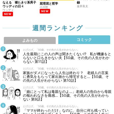
なえる 寝たきり系男子
録
屁理屈と哲学
ウッディの日々
金井良太
小川哲
ウッディ
NEW
NEW
週間ランキング
コミック
よみもの
とげとげ。「50歳、その先の人生がわからない」
人生最期にこの人の声は聞きたくない⁉ 私が機嫌をと
らないと口もきかない夫【50歳、その先の人生がわか
らない 第11話】
とげとげ。「50歳、その先の人生がわからない」
家族がダメになったら人生は終わり？ 老婦人の言葉
に勇気をもらって家出旅から帰宅すると…【50歳、そ
の先の人生がわからない 第10話】
とげとげ。「50歳、その先の人生がわからない」
「娘にとって私は毒親なのよ…」老婦人の告白から母親
の報われなさを痛感…【50歳、その先の人生がわから
ない 第9話】
とげとげ。「50歳、その先の人生がわからない」
「ママが終わっただけ」なのに、自分に何も残ってい