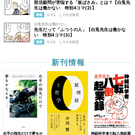
部活顧問が苦悩する「板ばさみ」とは？【白兎先
生は働かない 特別4コマ(2)】
連載
5/25
しろやぎ秋吾
白兎先生は働かない
先生だって「ふつうの人」【白兎先生は働かな
い 特別4コマ(3)】
連載
5/28
しろやぎ秋吾
新刊情報
右手の指先だけで夢をか
神経科学者七転八倒起業