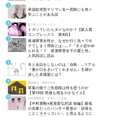
承認欲求型ヤリマン女〜尻軽にも色々
学ぶことがある話
新人賞コンプレックス
トガッていたらダメなのか？【新人賞
コンプレックス 第4回】
発達障害女性が、なぜか行く先々でモ
テてしまう理由とは……？『ダメ恋やめ
られる！？ 発達障害女子の愛と性』
人気回試し読み
夫と会話をしないのは「自衛」…リアル
『妻が口をきいてくれません』主婦が
涙した名場面とは？
酒井順子「孤独の功罪」
草葉の陰でご先祖様は何を思うのか
【第15回 死後も残る小さなイエ】
中村憲剛対談「思考のパス交換」
【中村憲剛×尾形貴弘対談 前編】最低
の先輩だったパンサー尾形が「頑張る
ことこそカッコいい」と思えるように