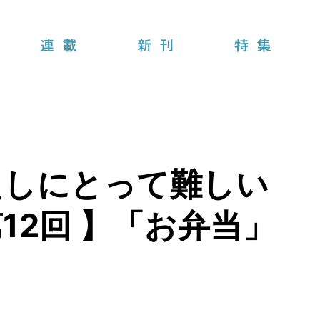
連載
新刊
特集
たしにとって難しい
12回 】「お弁当」