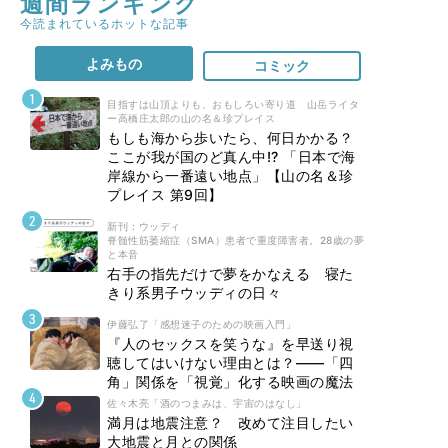
週間ランキング
今読まれているホットな記事
よみもの
コミック
目指すは山頂よりも、おもしろい寄り道 山岳ライタ
ー高橋庄太郎の山の名＆珍プレイス
もしも海から歩いたら、何日かかる？
ここが我が国のど真ん中!? 「日本で海
岸線から一番遠い地点」【山の名＆珍
プレイス 第9回】
新刊 : ウッディ
脊髄性筋萎縮症（SMA）患者で重度障害者。28歳の夢
と本音
右手の指先だけで夢をかなえる 寝た
きり系男子ウッディの日々
伊藤弘了「感想迷子のための映画入門」
『人のセックスを笑うな』を早送り視
聴してはいけない理由とは？――「四
角」関係を「視覚」化する映画の魔法
佐々木亮「酒のつまみは、宇宙のはなし」
満月は地震注意？ 改めて注目したい
大地震と月との関係