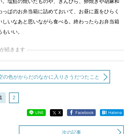
い。塩鮭の焼いたものや、きんぴら、卵焼きや胡麻和
わっぱのお弁当箱に詰めておいて、お昼に蓋をひらく
いしいなあと思いながら食べる。終わったらお弁当箱
ろもいい。
が続きます
空の色がからだのなかに入りさうだつたこと
1
2
LINE
X
Facebook
Hatena
次の記事