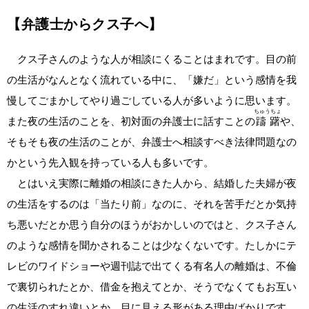
【弁護士からクス子へ】
クス子さんのような人が相談にくることはまれです。目の前
の生活がなんとなく流れている中に、「嫌だ」という感情を我
慢してごまかしてやり過ごしている人が多いように思います。
ちゅうちょ
また夜の生活のことを、初対面の弁護士に話すことの
躊躇
や、
そもそも夜の生活のことが、弁護士へ相談すべき法律問題なの
かという先入観を持っている人も多いです。
とはいえ実際に離婚の相談にきた人から、結婚した夫婦が夜
の生活をするのは「当たり前」なのに、それを苦手だとか気持
ち悪いだとか思う自分のほうがおかしいのではと、クス子さん
のような感情を聞かされることは少なくないです。たしかにテ
レビのワイドショーや週刊誌で出てくる有名人の離婚は、不倫
で裏切られたとか、借金を抱えてとか、そうでなくてもお互い
の生活のすれ違いとか、目に見える形がある理由ばかりです。