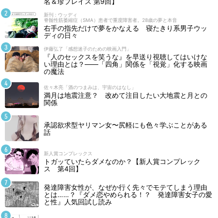
名＆珍プレイス 第9回】
新刊 : ウッディ
脊髄性筋萎縮症（SMA）患者で重度障害者。28歳の夢と本音
右手の指先だけで夢をかなえる 寝たきり系男子ウッ
ディの日々
伊藤弘了「感想迷子のための映画入門」
『人のセックスを笑うな』を早送り視聴してはいけな
い理由とは？――「四角」関係を「視覚」化する映画
の魔法
佐々木亮「酒のつまみは、宇宙のはなし」
満月は地震注意？ 改めて注目したい大地震と月との
関係
承認欲求型ヤリマン女〜尻軽にも色々学ぶことがある
話
新人賞コンプレックス
トガッていたらダメなのか？【新人賞コンプレック
ス 第4回】
発達障害女性が、なぜか行く先々でモテてしまう理由
とは……？『ダメ恋やめられる！？ 発達障害女子の愛
と性』人気回試し読み