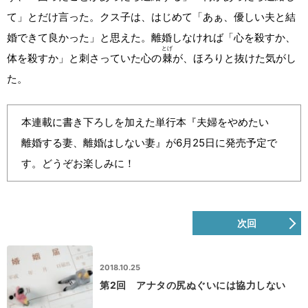
て」とだけ言った。クス子は、はじめて「あぁ、優しい夫と結
婚できて良かった」と思えた。離婚しなければ「心を殺すか、
とげ
体を殺すか」と刺さっていた心の
棘
が、ほろりと抜けた気がし
た。
本連載に書き下ろしを加えた単行本『夫婦をやめたい
離婚する妻、離婚はしない妻』が6月25日に発売予定で
す。どうぞお楽しみに！
次回
2018.10.25
第2回 アナタの尻ぬぐいには協力しない