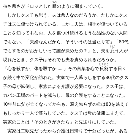
うみ
持ち悪さがドロッとした
膿
のように溜まっていく。
しかしクス子も思う。夫は悪人なのだろうか。たしかにクス
子は夫に傷つけられている。しかし夫は、相手が傷ついている
ことを知ってもなお、人を傷つけ続けるような品性のない人間
でもない。「夫婦なんだから、そういうのは当たり前」「60代
かば
でもするのがおかしいって誰が決めたの？」と、夫を
庇
う人が
現れたとき、クス子はそれでも夫を責められるだろうか。
はんすう
「心を殺すか、体を殺すか……」その言葉を心で
反芻
する日々
が続く中で変化が訪れた。実家で一人暮らしをする80代のクス
子の母が転倒し、家族による介護が必要になった。クス子は、
カバン工場のパートを減らし、母の介護をすることになった。
10年前に父が亡くなってからも、衰え知らずの母は80を越えて
もしっかり一人で暮らしていた。クス子は母の健康に甘えて、
実家のことは「そのときがきたら」と先送りにしていた。
実家は二駅先だったから介護は日帰りで十分だったが、ある