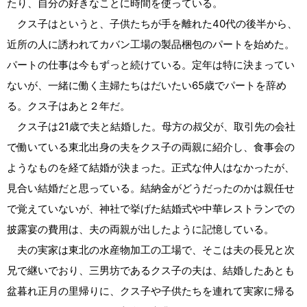
たり、自分の好きなことに時間を使っている。
クス子はというと、子供たちが手を離れた40代の後半から、
近所の人に誘われてカバン工場の製品梱包のパートを始めた。
パートの仕事は今もずっと続けている。定年は特に決まってい
ないが、一緒に働く主婦たちはだいたい65歳でパートを辞め
る。クス子はあと２年だ。
クス子は21歳で夫と結婚した。母方の叔父が、取引先の会社
で働いている東北出身の夫をクス子の両親に紹介し、食事会の
ようなものを経て結婚が決まった。正式な仲人はなかったが、
見合い結婚だと思っている。結納金がどうだったのかは親任せ
で覚えていないが、神社で挙げた結婚式や中華レストランでの
披露宴の費用は、夫の両親が出したように記憶している。
夫の実家は東北の水産物加工の工場で、そこは夫の長兄と次
兄で継いでおり、三男坊であるクス子の夫は、結婚したあとも
盆暮れ正月の里帰りに、クス子や子供たちを連れて実家に帰る