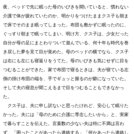
夜、ベッドで先に眠った母のいびきを聞いていると、慣れない
介護で体が疲れていたのか、明かりをつけたままクス子も朝ま
で床でそのまま眠ってしまった。布団も敷かずに眠ったのに、
ぐっすり朝まで眠ってしまい、明け方、クス子は、少女だった
自分が母の足にまとわりついて遊んでいる、何十年も時代を巻
き戻した夢を見て目が覚めた。母のベッドの横でなら、クス子
は右にも左にも寝返りをうてた。母のいびきも気にせずに目を
つむることができた。家で布団で寝るときは、夫が寝ている左
側の掛け布団の端を、手でギュッと握るのが癖になっていた。
そして夫の寝息が聞こえるまで目をつむることもできなかっ
た。
クス子は、夫に申し訳ないと思ったけれど、安心して眠りた
かった。夫には「母のために介護に専念したいから」と、実家
で暮らすことを伝えた。言葉数の少ない夫は特に不満は言わ
ず、「困ったことがあったら連絡する」「何かあったら連絡し