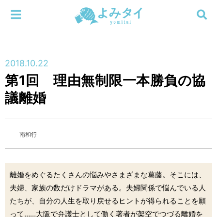
メニューを閉じる
よみタイ
ホーム
2018.10.22
新着
第1回 理由無制限一本勝負の協
検索する
議離婚
連載
新刊
南和行
特集
離婚をめぐるたくさんの悩みやさまざまな葛藤。そこには、
編集部
夫婦、家族の数だけドラマがある。夫婦関係で悩んでいる人
たちが、自分の人生を取り戻せるヒントが得られることを願
って……大阪で弁護士として働く著者が架空でつづる離婚を