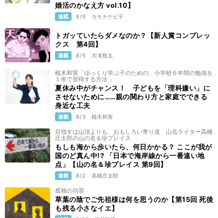
婚活のかなえ方 vol.10】
連載
8/6
カモチケビ子
トガッていたらダメなのか？【新人賞コンプレッ
クス 第4回】
連載
8/5
大滝瓶太
植木和実「ゆっくり学ぶ子のための、小学校６年間の勉強を
１年で習得する方法 」
夏休み中がチャンス！ 子どもを「理科嫌い」に
させないために……親の関わり方と家庭でできる
身近な工夫
連載
8/3
植木和実
目指すは山頂よりも、おもしろい寄り道 山岳ライター高橋
庄太郎の山の名＆珍プレイス
もしも海から歩いたら、何日かかる？ ここが我が
国のど真ん中!? 「日本で海岸線から一番遠い地
点」【山の名＆珍プレイス 第9回】
連載
8/2
高橋庄太郎
孤独の功罪
草葉の陰でご先祖様は何を思うのか【第15回 死後
も残る小さなイエ】