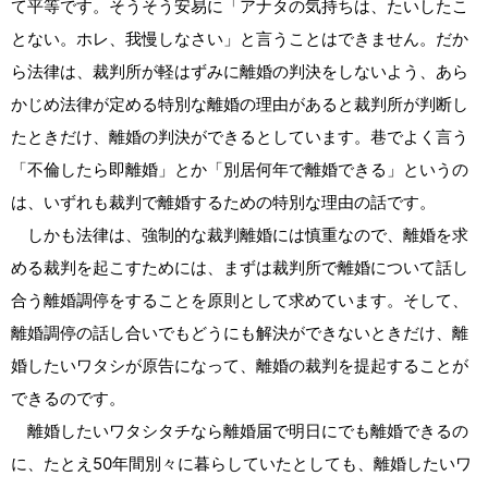
て平等です。そうそう安易に「アナタの気持ちは、たいしたこ
とない。ホレ、我慢しなさい」と言うことはできません。だか
ら法律は、裁判所が軽はずみに離婚の判決をしないよう、あら
かじめ法律が定める特別な離婚の理由があると裁判所が判断し
たときだけ、離婚の判決ができるとしています。巷でよく言う
「不倫したら即離婚」とか「別居何年で離婚できる」というの
は、いずれも裁判で離婚するための特別な理由の話です。
しかも法律は、強制的な裁判離婚には慎重なので、離婚を求
める裁判を起こすためには、まずは裁判所で離婚について話し
合う離婚調停をすることを原則として求めています。そして、
離婚調停の話し合いでもどうにも解決ができないときだけ、離
婚したいワタシが原告になって、離婚の裁判を提起することが
できるのです。
離婚したいワタシタチなら離婚届で明日にでも離婚できるの
に、たとえ50年間別々に暮らしていたとしても、離婚したいワ