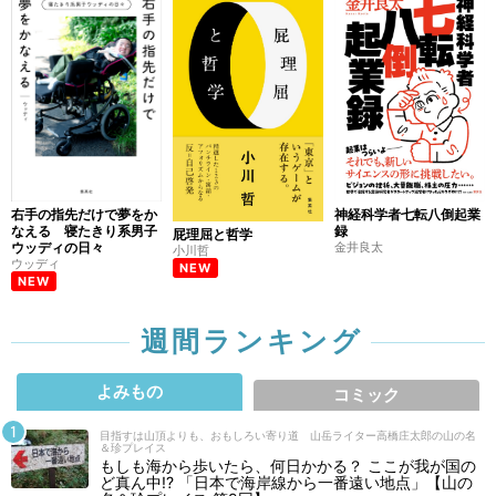
右手の指先だけで夢をか
神経科学者七転八倒起業
なえる 寝たきり系男子
録
屁理屈と哲学
ウッディの日々
金井良太
小川哲
ウッディ
NEW
NEW
週間ランキング
よみもの
コミック
目指すは山頂よりも、おもしろい寄り道 山岳ライター高橋庄太郎の山の名
＆珍プレイス
もしも海から歩いたら、何日かかる？ ここが我が国の
ど真ん中!? 「日本で海岸線から一番遠い地点」【山の