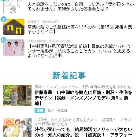
夫と会話をしないのは「自衛」…リアル『妻が口をきい
てくれません』主婦が涙した名場面とは？
酒井順子「孤独の功罪」
草葉の陰でご先祖様は何を思うのか【第15回 死後も残
る小さなイエ】
中村憲剛対談「思考のパス交換」
【中村憲剛×尾形貴弘対談 前編】最低の先輩だったパ
ンサー尾形が「頑張ることこそカッコいい」と思える
ようになった理由
新着記事
実録・メンズノンノモデル 創刊40年の歴史を彩る男たち
伊藤泰藏 山中湖畔を拠点に店舗・別荘・住宅を
デザイン【実録・メンズノンノモデル 第9回 前
編】
連載
8/7
徳原海
～40代、そろそろ誰かと暮らしたい～ 超実践！ アラフ
ォー婚活のかなえ方
時代が変わっても、結局婚活でメリットが大きい
のは「知人の紹介」説！【超実践！ アラフォー