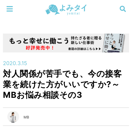
メニューを閉じる
よみタイ
ホーム
新着
検索する
連載
2020.3.15
対人関係が苦手でも、今の接客
新刊
業を続けた方がいいですか?～
特集
MBお悩み相談その3
編集部
MB