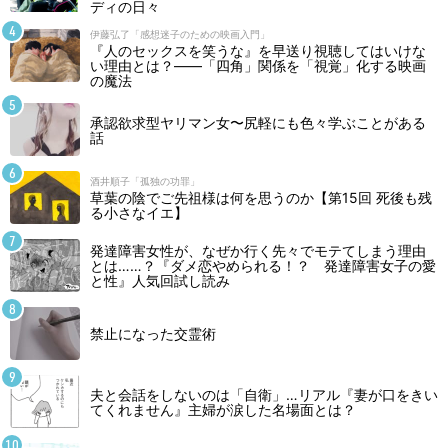
ディの日々
伊藤弘了「感想迷子のための映画入門」
『人のセックスを笑うな』を早送り視聴してはいけな
い理由とは？――「四角」関係を「視覚」化する映画
の魔法
承認欲求型ヤリマン女〜尻軽にも色々学ぶことがある
話
酒井順子「孤独の功罪」
草葉の陰でご先祖様は何を思うのか【第15回 死後も残
る小さなイエ】
発達障害女性が、なぜか行く先々でモテてしまう理由
とは……？『ダメ恋やめられる！？ 発達障害女子の愛
と性』人気回試し読み
禁止になった交霊術
夫と会話をしないのは「自衛」…リアル『妻が口をきい
てくれません』主婦が涙した名場面とは？