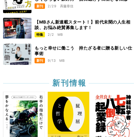
新刊
2/29
斉藤章佳
【MBさん新連載スタート！】前代未聞の人生相
談、お悩み絶賛募集します！
特集
2/2
MB
もっと幸せに働こう 持たざる者に贈る新しい仕
事術
新刊
9/13
MB
新刊情報