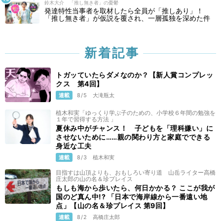
鈴木大介 「推し無き者」の憂鬱
発達特性当事者を取材したら全員が「推しあり」！
「推し無き者」が仮説を覆され、一層孤独を深めた件
新着記事
トガッていたらダメなのか？【新人賞コンプレッ
クス 第4回】
連載
8/5
大滝瓶太
植木和実「ゆっくり学ぶ子のための、小学校６年間の勉強を
１年で習得する方法 」
夏休み中がチャンス！ 子どもを「理科嫌い」に
させないために……親の関わり方と家庭でできる
身近な工夫
連載
8/3
植木和実
目指すは山頂よりも、おもしろい寄り道 山岳ライター高橋
庄太郎の山の名＆珍プレイス
もしも海から歩いたら、何日かかる？ ここが我が
国のど真ん中!? 「日本で海岸線から一番遠い地
点」【山の名＆珍プレイス 第9回】
連載
8/2
高橋庄太郎