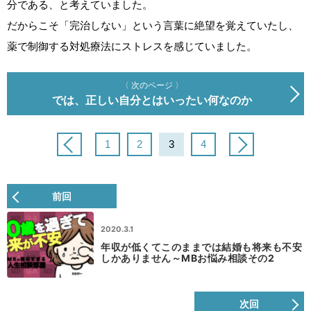
分である、と考えていました。
だからこそ「完治しない」という言葉に絶望を覚えていたし、
薬で制御する対処療法にストレスを感じていました。
〈 次のページ 〉
では、正しい自分とはいったい何なのか
1
2
3
4
前回
2020.3.1
年収が低くてこのままでは結婚も将来も不安
しかありません～MBお悩み相談その2
次回