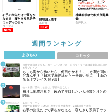
右手の指先だけで夢をか
神経科学者七転八倒起業
なえる 寝たきり系男子
録
屁理屈と哲学
ウッディの日々
金井良太
小川哲
ウッディ
NEW
NEW
週間ランキング
よみもの
コミック
目指すは山頂よりも、おもしろい寄り道 山岳ライター高橋庄太郎の山の名
＆珍プレイス
もしも海から歩いたら、何日かかる？ ここが我が国の
ど真ん中!? 「日本で海岸線から一番遠い地点」【山の
名＆珍プレイス 第9回】
佐々木亮「酒のつまみは、宇宙のはなし」
満月は地震注意？ 改めて注目したい大地震と月との
関係
新刊 : ウッディ
脊髄性筋萎縮症（SMA）患者で重度障害者。28歳の夢と本音
右手の指先だけで夢をかなえる 寝たきり系男子ウッ