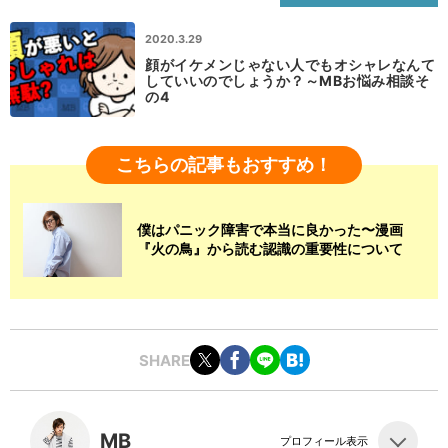
2020.3.29
顔がイケメンじゃない人でもオシャレなんて
していいのでしょうか？～MBお悩み相談そ
の4
こちらの記事もおすすめ！
僕はパニック障害で本当に良かった〜漫画
『火の鳥』から読む認識の重要性について
SHARE
MB
プロフィール表示