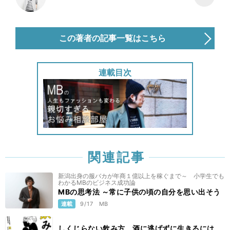
この著者の記事一覧はこちら
連載目次
関連記事
新潟出身の服バカが年商１億以上を稼ぐまで～ 小学生でも
わかるMBのビジネス成功論
MBの思考法 ～常に子供の頃の自分を思い出そう
連載
9/17
MB
しくじらない飲み方 酒に逃げずに生きるには