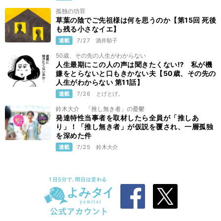
孤独の功罪
草葉の陰でご先祖様は何を思うのか【第15回 死後
も残る小さなイエ】
連載
7/27
酒井順子
50歳、その先の人生がわからない
人生最期にこの人の声は聞きたくない⁉ 私が機
嫌をとらないと口もきかない夫【50歳、その先の
人生がわからない 第11話】
連載
7/26
とげとげ。
鈴木大介 「推し無き者」の憂鬱
発達特性当事者を取材したら全員が「推しあ
り」！「推し無き者」が仮説を覆され、一層孤独
を深めた件
連載
7/25
鈴木大介