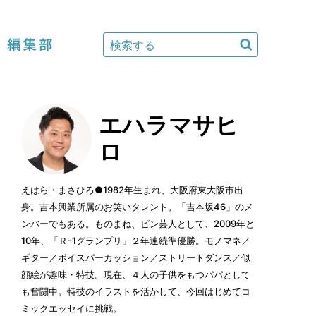
編集部
エハラマサヒ
ロ
えはら・まさひろ●1982年生まれ、大阪府東大阪市出
身。吉本興業所属のお笑いタレント。「吉本坂46」のメ
ンバーでもある。ものまね、ピン芸人として、2009年と
10年、「Ｒ-1グランプリ」２年連続準優勝。モノマネ／
ギター／ボイスパーカッション／ストリートダンス／似
顔絵が趣味・特技。現在、４人の子供をもつパパとして
も奮闘中。特技のイラストを活かして、今回はじめてコ
ミックエッセイに挑戦。