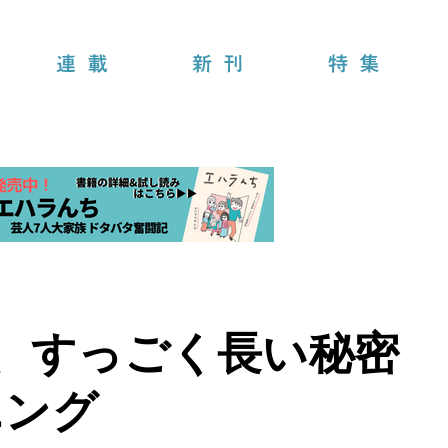
連載
新刊
特集
、すっごく長い秘密
ニング