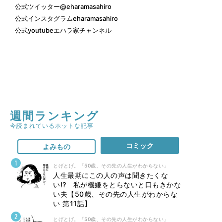
公式ツイッター
@eharamasahiro
公式インスタグラム
eharamasahiro
公式youtube
エハラ家チャンネル
週間ランキング
今読まれているホットな記事
コミック
よみもの
とげとげ。「50歳、その先の人生がわからない」
人生最期にこの人の声は聞きたくな
い⁉ 私が機嫌をとらないと口もきかな
い夫【50歳、その先の人生がわからな
い 第11話】
とげとげ。「50歳、その先の人生がわからない」