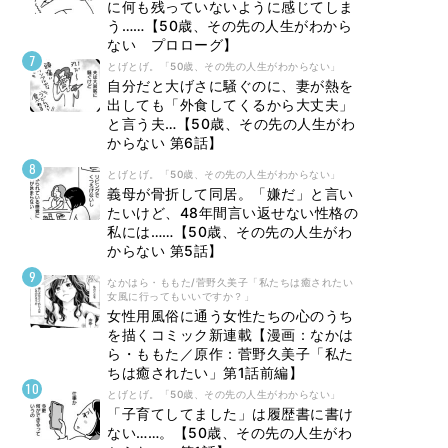
に何も残っていないように感じてしま
う……【50歳、その先の人生がわから
ない プロローグ】
とげとげ。「50歳、その先の人生がわからない」
自分だと大げさに騒ぐのに、妻が熱を
出しても「外食してくるから大丈夫」
と言う夫…【50歳、その先の人生がわ
からない 第6話】
とげとげ。「50歳、その先の人生がわからない」
義母が骨折して同居。「嫌だ」と言い
たいけど、48年間言い返せない性格の
私には……【50歳、その先の人生がわ
からない 第5話】
なかはら・ももた/菅野久美子「私たちは癒されたい
女風に行ってもいいですか？」
女性用風俗に通う女性たちの心のうち
を描くコミック新連載【漫画：なかは
ら・ももた／原作：菅野久美子「私た
ちは癒されたい」第1話前編】
とげとげ。「50歳、その先の人生がわからない」
「子育てしてました」は履歴書に書け
ない……。【50歳、その先の人生がわ