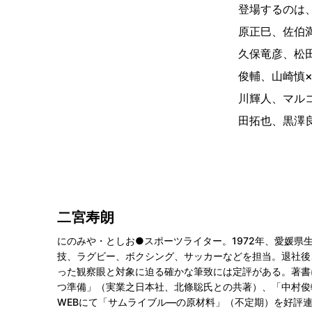
登場するのは
原正巳、佐伯
久保竜彦、松
俊輔、山崎慎
川輝人、マル
田拓也、黒澤
二宮寿朗
にのみや・としお●スポーツライター。1972年、愛媛
技、ラグビー、ボクシング、サッカーなどを担当。退社後、
った観察眼と対象に迫る確かな筆致には定評がある。著書
つ準備」（実業之日本社、北條聡氏との共著）、「中村俊輔
WEBにて「サムライブル―の原材料」（不定期）を好評