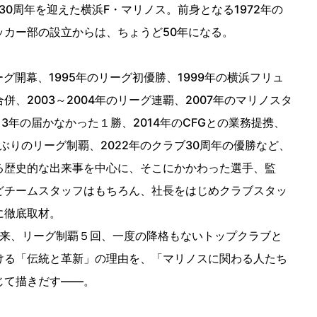
立30周年を迎えた横浜F・マリノス。前身となる1972年の
ッカー部の設立からは、ちょうど50年になる。
リーグ開幕、1995年のリーグ初優勝、1999年の横浜フリュ
併、2003～2004年のリーグ連覇、2007年のマリノスタ
13年の届かなかった１勝、2014年のCFGとの業務提携、
5年ぶりのリーグ制覇、2022年のクラブ30周年の優勝など、
る歴史的な出来事を中心に、そこにかかわった選手、監
どチームスタッフはもちろん、社長をはじめクラブスタッ
に徹底取材。
以来、リーグ制覇５回、一度の降格もないトップクラブと
ける「伝統と革新」の理由を、「マリノスに関わる人たち
じて描きだす――。