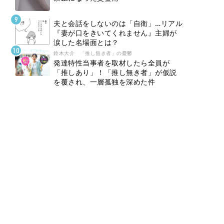
夫と会話をしないのは「自衛」…リアル
『妻が口をきいてくれません』主婦が
涙した名場面とは？
鈴木大介 「推し無き者」の憂鬱
発達特性当事者を取材したら全員が
「推しあり」！「推し無き者」が仮説
を覆され、一層孤独を深めた件