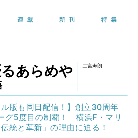
連載
新刊
特集
優るあらめや
二宮寿朗
語
ル版も同日配信！】創立30周年
ーグ5度目の制覇！ 横浜F・マリ
「伝統と革新」の理由に迫る！