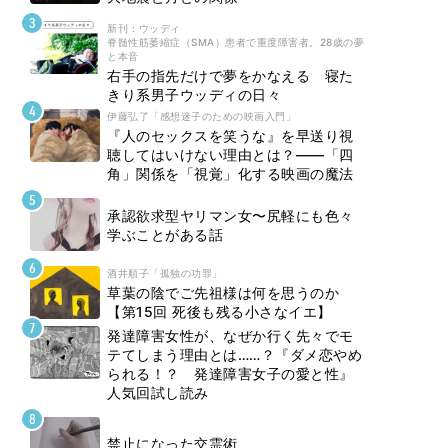
新刊 : ウッディ
脊髄性筋萎縮症（SMA）患者で重度障害者。28歳の夢
と本音
右手の指先だけで夢をかなえる 寝た
きり系男子ウッディの日々
伊藤弘了「感想迷子のための映画入門」
『人のセックスを笑うな』を早送り視
聴してはいけない理由とは？――「四
角」関係を「視覚」化する映画の魔法
承認欲求型ヤリマン女〜尻軽にも色々
学ぶことがある話
酒井順子「孤独の功罪」
草葉の陰でご先祖様は何を思うのか
【第15回 死後も残る小さなイエ】
発達障害女性が、なぜか行く先々でモ
テてしまう理由とは……？『ダメ恋やめ
られる！？ 発達障害女子の愛と性』
人気回試し読み
禁止になった交霊術