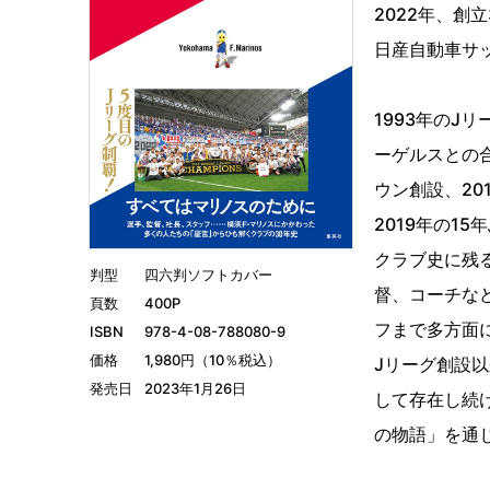
2022年、創
日産自動車サ
1993年のJ
ーゲルスとの合
ウン創設、20
2019年の1
クラブ史に残
判型
四六判ソフトカバー
督、コーチな
頁数
400P
フまで多方面
ISBN
978-4-08-788080-9
価格
1,980円（10％税込）
Jリーグ創設
発売日
2023年1月26日
して存在し続
の物語」を通