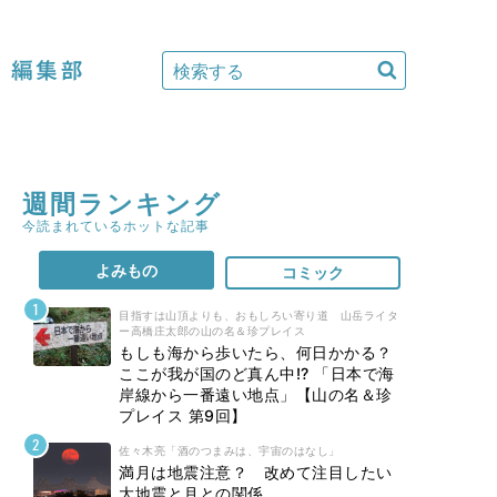
編集部
週間ランキング
今読まれているホットな記事
よみもの
コミック
目指すは山頂よりも、おもしろい寄り道 山岳ライタ
ー高橋庄太郎の山の名＆珍プレイス
もしも海から歩いたら、何日かかる？
ここが我が国のど真ん中!? 「日本で海
岸線から一番遠い地点」【山の名＆珍
プレイス 第9回】
佐々木亮「酒のつまみは、宇宙のはなし」
満月は地震注意？ 改めて注目したい
大地震と月との関係