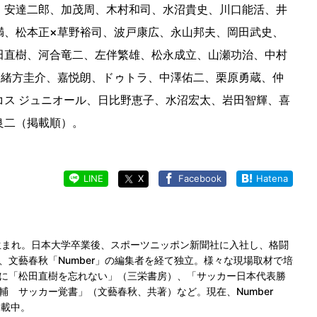
、安達二郎、加茂周、木村和司、水沼貴史、川口能活、井
満、松本正×草野裕司、波戸康広、永山邦夫、岡田武史、
田直樹、河合竜二、左伴繁雄、松永成立、山瀬功治、中村
×緒方圭介、嘉悦朗、ドゥトラ、中澤佑二、栗原勇蔵、仲
コス ジュニオール、日比野恵子、水沼宏太、岩田智輝、喜
良二（掲載順）。
LINE
X
Facebook
Hatena
県生まれ。日本大学卒業後、スポーツニッポン新聞社に入社し、格闘
文藝春秋「Number」の編集者を経て独立。様々な現場取材で培
に「松田直樹を忘れない」（三栄書房）、「サッカー日本代表勝
 サッカー覚書」（文藝春秋、共著）など。現在、Number
連載中。