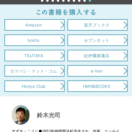
Amazon
楽天ブックス
honto
セブンネット
TSUTAYA
紀伊國屋書店
ヨドバシ・ドット・コム
e-hon
Honya Club
HMV&BOOKS
鈴木光司
すずき・こうじ●1957年静岡県浜松市生まれ。作家、エッセイ