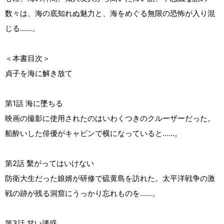
数々は、海の底知れぬ魅力と、海をめぐる無限の恐怖が入り混
じる……。
＜本書目次＞
貞子を海に解き放て
第1話 海に墜ちる
映画の撮影に使用されたのはいわくつきのクルーザーだった。
船酔いした俳優がキャビンで横になっていると……。
第2話 繫がってはいけない
防衛大生だった娘婿が研修で硫黄島を訪れた。太平洋戦争の激
戦の跡が残る洞窟にうっかり忘れものを……。
第3話 甘い誘惑