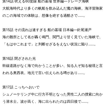
第14話 吠える60度線 船の墓場 世界編―ドレーク海峡
大航海時代より多くの帆船を飲み込んだ魔の海峡。海洋冒険家
のこの海域での体験は、想像を絶する過酷さで……。
第15話 その流れは速すぎる 船の墓場 日本編―針尾瀬戸
海の難所として名が轟く鳴門、関門より甘く見ていた海峡で、
「もはやこれまで」と判断せざるをえない状況に陥り……。
第16話 閉ざされた光
幹線道路がなく海で向かうことが多い、知る人ぞ知る秘境と言
われる奥西表。地元で言い伝えられる噂があり……。
第17話 こっちへおいで
シュノーケリング中に行方不明となった男性二人の捜索に向か
う潜水士。波が高く、海に出られたのは四日後で……。