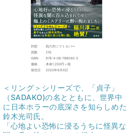
判型
四六判ソフトカバー
頁数
216
ISBN
978-4-08-788040-3
価格
本体1,200円＋税
発売日
2020年9月4日
＜リング＞シリーズで、「貞子」
（SADAKO)の名とともに、世界中
に日本ホラーの底深さを知らしめた
鈴木光司氏。
「心地よい恐怖に浸るうちに怪異な