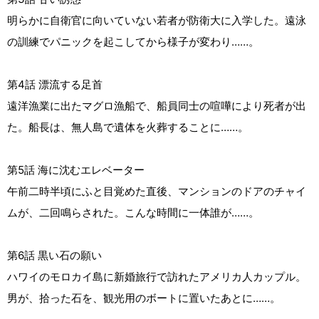
明らかに自衛官に向いていない若者が防衛大に入学した。遠泳
の訓練でパニックを起こしてから様子が変わり……。
第4話 漂流する足首
遠洋漁業に出たマグロ漁船で、船員同士の喧嘩により死者が出
た。船長は、無人島で遺体を火葬することに……。
第5話 海に沈むエレベーター
午前二時半頃にふと目覚めた直後、マンションのドアのチャイ
ムが、二回鳴らされた。こんな時間に一体誰が……。
第6話 黒い石の願い
ハワイのモロカイ島に新婚旅行で訪れたアメリカ人カップル。
男が、拾った石を、観光用のボートに置いたあとに……。