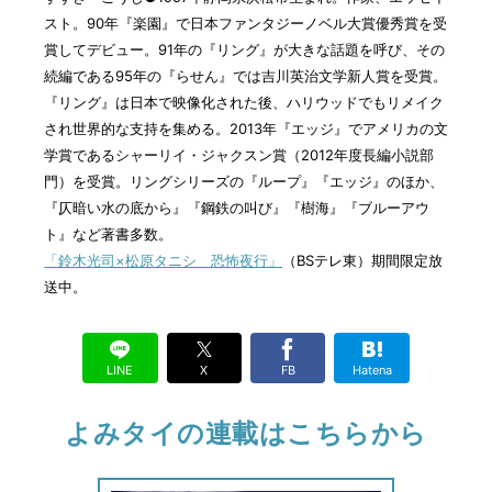
スト。90年『楽園』で日本ファンタジーノベル大賞優秀賞を受
賞してデビュー。91年の『リング』が大きな話題を呼び、その
続編である95年の『らせん』では吉川英治文学新人賞を受賞。
『リング』は日本で映像化された後、ハリウッドでもリメイク
され世界的な支持を集める。2013年『エッジ』でアメリカの文
学賞であるシャーリイ・ジャクスン賞（2012年度長編小説部
門）を受賞。リングシリーズの『ループ』『エッジ』のほか、
『仄暗い水の底から』『鋼鉄の叫び』『樹海』『ブルーアウ
ト』など著書多数。
「鈴木光司×松原タニシ 恐怖夜行」
（BSテレ東）期間限定放
送中。
LINE
X
FB
Hatena
よみタイの連載はこちらから