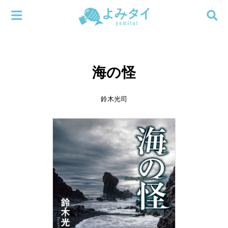
メニューを閉じる
よみタイ
ホーム
海の怪
新着
検索する
連載
鈴木光司
新刊
特集
編集部