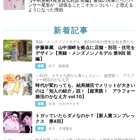
【中村憲剛×尾形貴弘対談 前編】最低の先輩だったパ
ンサー尾形が「頑張ることこそカッコいい」と思える
ようになった理由
新着記事
実録・メンズノンノモデル 創刊40年の歴史を彩る男たち
伊藤泰藏 山中湖畔を拠点に店舗・別荘・住宅を
デザイン【実録・メンズノンノモデル 第9回 前
編】
連載
8/7
徳原海
～40代、そろそろ誰かと暮らしたい～ 超実践！ アラフ
ォー婚活のかなえ方
時代が変わっても、結局婚活でメリットが大きい
のは「知人の紹介」説！【超実践！ アラフォー
婚活のかなえ方 vol.10】
連載
8/6
カモチケビ子
トガッていたらダメなのか？【新人賞コンプレッ
クス 第4回】
連載
8/5
大滝瓶太
植木和実「ゆっくり学ぶ子のための、小学校６年間の勉強を