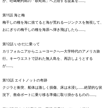
が、吐噶喇列島の「臥蛇島」へ上陸する提案を……。
第11話 海と梅
梅干しの種を海に捨てると海が荒れる―ジンクスを無視して、
おにぎりの梅干しの種を海原へ弾き飛ばしたら……。
第12話 いかだに乗って
カリフォルニアからニューヨークへ―大学時代のアメリカ旅
行。キーウエストで訪れた無人島を、再訪しようとする
が……。
第13話 エイトノットの奇跡
クジラと衝突、船体は激しく損傷、床は水浸し……絶望的な状
況下、救命ボートに乗り移る準備に取り掛かるものの……。