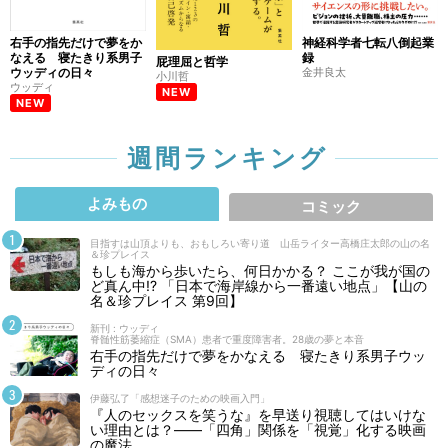
右手の指先だけで夢をか
神経科学者七転八倒起業
なえる 寝たきり系男子
録
屁理屈と哲学
ウッディの日々
金井良太
小川哲
ウッディ
NEW
NEW
週間ランキング
よみもの
コミック
目指すは山頂よりも、おもしろい寄り道 山岳ライター高橋庄太郎の山の名
＆珍プレイス
もしも海から歩いたら、何日かかる？ ここが我が国の
ど真ん中!? 「日本で海岸線から一番遠い地点」【山の
名＆珍プレイス 第9回】
新刊 : ウッディ
脊髄性筋萎縮症（SMA）患者で重度障害者。28歳の夢と本音
右手の指先だけで夢をかなえる 寝たきり系男子ウッ
ディの日々
伊藤弘了「感想迷子のための映画入門」
『人のセックスを笑うな』を早送り視聴してはいけな
い理由とは？――「四角」関係を「視覚」化する映画
の魔法