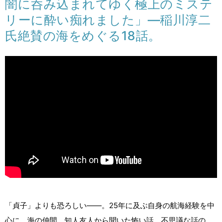
闇に呑み込まれてゆく極上のミステ
リーに酔い痴れました」―稲川淳二
氏絶賛の海をめぐる18話。
「貞子」よりも恐ろしい――。25年に及ぶ自身の航海経験を中
心に、海の仲間、知人友人から聞いた怖い話、不思議な話の