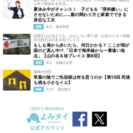
１年で習得する方法 」
夏休み中がチャンス！ 子どもを「理科嫌い」に
させないために……親の関わり方と家庭でできる
身近な工夫
連載
8/3
植木和実
目指すは山頂よりも、おもしろい寄り道 山岳ライター高橋
庄太郎の山の名＆珍プレイス
もしも海から歩いたら、何日かかる？ ここが我が
国のど真ん中!? 「日本で海岸線から一番遠い地
点」【山の名＆珍プレイス 第9回】
連載
8/2
高橋庄太郎
孤独の功罪
草葉の陰でご先祖様は何を思うのか【第15回 死後
も残る小さなイエ】
連載
7/27
酒井順子