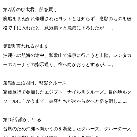
第7話 のび太君、船を買う
廃船をまぬがれ修理されたヨットとは知らず、念願のものを破
格で手に入れたと、意気揚々と漁港に下ろしたが……。
第8話 言われるがまま
沖縄への航海の途中、和歌山で温泉に行こうと上陸。レンタカ
ーのカーナビの指示通り、宿へ向かおうとするが……。
第9話 三泊四日、監獄クルーズ
家族旅行で参加したエジプト・ナイル川クルーズ。目的地ルク
ソールに向かうまで、乗客たちが次から次へと姿を消し……。
第10話 誰か、いる
台風のため沖縄へ向かうのを断念したクルーズ。クルーの一人