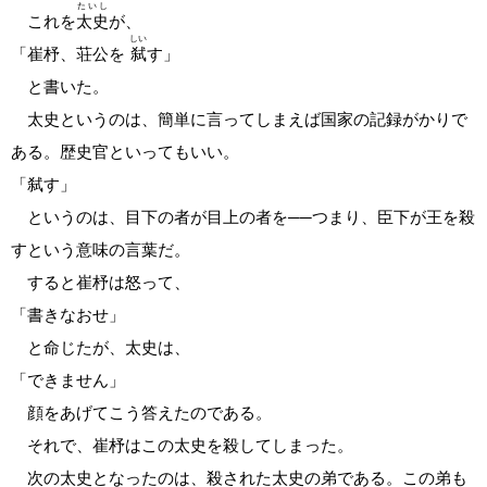
たいし
これを
太史
が、
しい
「崔杼、荘公を
弑
す」
と書いた。
太史というのは、簡単に言ってしまえば国家の記録がかりで
ある。歴史官といってもいい。
「弑す」
というのは、目下の者が目上の者を──つまり、臣下が王を殺
すという意味の言葉だ。
すると崔杼は怒って、
「書きなおせ」
と命じたが、太史は、
「できません」
顔をあげてこう答えたのである。
それで、崔杼はこの太史を殺してしまった。
次の太史となったのは、殺された太史の弟である。この弟も