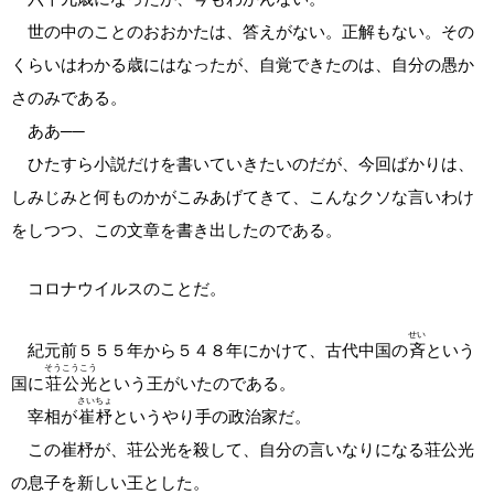
世の中のことのおおかたは、答えがない。正解もない。その
くらいはわかる歳にはなったが、自覚できたのは、自分の愚か
さのみである。
ああ──
ひたすら小説だけを書いていきたいのだが、今回ばかりは、
しみじみと何ものかがこみあげてきて、こんなクソな言いわけ
をしつつ、この文章を書き出したのである。
コロナウイルスのことだ。
せい
紀元前５５５年から５４８年にかけて、古代中国の
斉
という
そうこうこう
国に
荘公光
という王がいたのである。
さいちょ
宰相が
崔杼
というやり手の政治家だ。
この崔杼が、荘公光を殺して、自分の言いなりになる荘公光
の息子を新しい王とした。