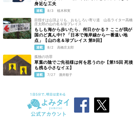
身近な工夫
連載
8/3
植木和実
目指すは山頂よりも、おもしろい寄り道 山岳ライター高橋
庄太郎の山の名＆珍プレイス
もしも海から歩いたら、何日かかる？ ここが我が
国のど真ん中!? 「日本で海岸線から一番遠い地
点」【山の名＆珍プレイス 第9回】
連載
8/2
高橋庄太郎
孤独の功罪
草葉の陰でご先祖様は何を思うのか【第15回 死後
も残る小さなイエ】
連載
7/27
酒井順子