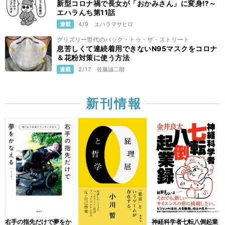
新型コロナ禍で長女が「おかみさん」に変身⁉️～
エハラんち第11話
連載
4/9
エハラマサヒロ
グリズリー世代のバック・トゥ・ザ・ストリート
息苦しくて連続着用できないN95マスクをコロナ
＆花粉対策に使う方法
連載
2/17
佐藤誠二朗
新刊情報
右手の指先だけで夢をか
神経科学者七転八倒起業