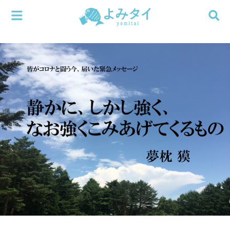
メニューを閉じる
よみタイ
ホーム
新着
検索する
連載
新刊
特集
編集部