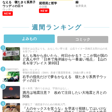
なえる 寝たきり系男子
録
屁理屈と哲学
ウッディの日々
金井良太
小川哲
ウッディ
NEW
NEW
週間ランキング
よみもの
コミック
目指すは山頂よりも、おもしろい寄り道 山岳ライター高橋庄太郎の山の名
＆珍プレイス
もしも海から歩いたら、何日かかる？ ここが我が国の
ど真ん中!? 「日本で海岸線から一番遠い地点」【山の
名＆珍プレイス 第9回】
新刊 : ウッディ
脊髄性筋萎縮症（SMA）患者で重度障害者。28歳の夢と本音
右手の指先だけで夢をかなえる 寝たきり系男子ウッ
ディの日々
佐々木亮「酒のつまみは、宇宙のはなし」
満月は地震注意？ 改めて注目したい大地震と月との
関係
伊藤弘了「感想迷子のための映画入門」
『人のセックスを笑うな』を早送り視聴してはいけな