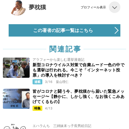
夢枕獏
プロフィール表示
この著者の記事一覧はこちら
関連記事
アラフォーから楽しむ選挙漫遊記
新型コロナウイルス対策で自粛ムード一色の中で
も選挙は行われる。今こそ「インターネット投
票」の導入を検討すべき？
連載
3/16
畠山理仁
皆がコロナと闘う今、夢枕獏から届いた緊急メッ
セージ〜【静かに、しかし強く、なお強くこみあ
げてくるもの】
特集
4/13
エハラんち 三姉妹末っ子長男絵日記