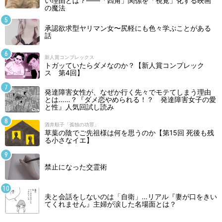
い理由とは？――「四角」関係を「視覚」化する映画
の魔法
承認欲求型ヤリマン女〜尻軽にも色々学ぶことがある
話
新人賞コンプレックス
トガッていたらダメなのか？【新人賞コンプレック
ス 第4回】
発達障害女性が、なぜか行く先々でモテてしまう理由
とは……？『ダメ恋やめられる！？ 発達障害女子の愛
と性』人気回試し読み
酒井順子「孤独の功罪」
草葉の陰でご先祖様は何を思うのか【第15回 死後も残
る小さなイエ】
禁止になった交霊術
夫と会話をしないのは「自衛」…リアル『妻が口をきい
てくれません』主婦が涙した名場面とは？