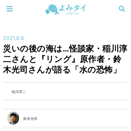
メニューを閉じる
よみタイ
ホーム
2021.8.6
新着
災いの後の海は…怪談家・稲川淳
検索する
二さんと『リング』原作者・鈴
連載
木光司さんが語る「水の恐怖」
新刊
特集
稲川淳二
編集部
鈴木光司