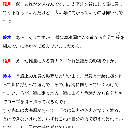
稲川
僕、あれがダメなんですよ。太平洋を背にして陸に戻っ
てくるならいいんだけど、広い海に向かっていくのは怖いんで
すよ。
いかだ
鈴木
あ〜、そうですか。 僕は幼稚園に入る前から自分で
筏
を
組んで川に浮かべて遊んでいましたから。
稲川
え、幼稚園に入る前！？ それは誰かの影響ですか。
鈴木
５歳上の兄貴の影響だと思います。兄貴と一緒に筏を作
って川に浮かべて遊んで、その川は海に向かっていくわけで
す。ところが、海に阻まれる。海に出ると危険だから自分たち
でロープを引っ張って戻るんです。
すぐ先には大海原があって、「今は知力や体力がなくて渡るこ
とはできないけれど、いずれこれは自分の力で超えなければい
けない」と、子供の時に感じていました。