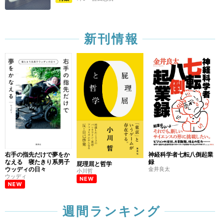
新刊情報
右手の指先だけで夢をか
神経科学者七転八倒起業
なえる 寝たきり系男子
録
屁理屈と哲学
ウッディの日々
金井良太
小川哲
ウッディ
NEW
NEW
週間ランキング