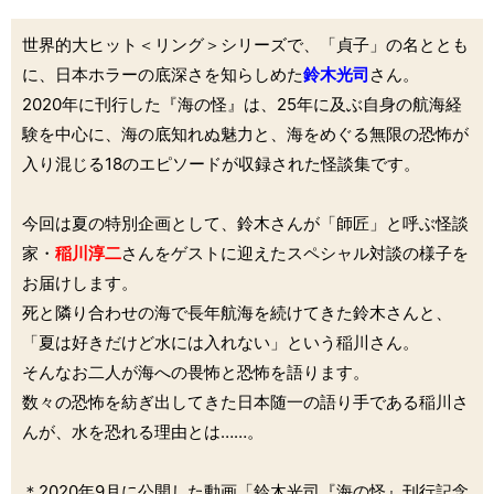
世界的大ヒット＜リング＞シリーズで、「貞子」の名ととも
に、日本ホラーの底深さを知らしめた
鈴木光司
さん。
2020年に刊行した『海の怪』は、25年に及ぶ自身の航海経
験を中心に、海の底知れぬ魅力と、海をめぐる無限の恐怖が
入り混じる18のエピソードが収録された怪談集です。
今回は夏の特別企画として、鈴木さんが「師匠」と呼ぶ怪談
家・
稲川淳二
さんをゲストに迎えたスペシャル対談の様子を
お届けします。
死と隣り合わせの海で長年航海を続けてきた鈴木さんと、
「夏は好きだけど水には入れない」という稲川さん。
そんなお二人が海への畏怖と恐怖を語ります。
数々の恐怖を紡ぎ出してきた日本随一の語り手である稲川さ
んが、水を恐れる理由とは……。
＊2020年9月に公開した動画「鈴木光司『海の怪』刊行記念