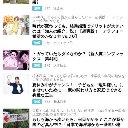
編】
連載
8/7
徳原海
～40代、そろそろ誰かと暮らしたい～ 超実践！ アラフ
ォー婚活のかなえ方
時代が変わっても、結局婚活でメリットが大きい
のは「知人の紹介」説！【超実践！ アラフォー
婚活のかなえ方 vol.10】
連載
8/6
カモチケビ子
トガッていたらダメなのか？【新人賞コンプレッ
クス 第4回】
連載
8/5
大滝瓶太
植木和実「ゆっくり学ぶ子のための、小学校６年間の勉強を
１年で習得する方法 」
夏休み中がチャンス！ 子どもを「理科嫌い」に
させないために……親の関わり方と家庭でできる
身近な工夫
連載
8/3
植木和実
目指すは山頂よりも、おもしろい寄り道 山岳ライター高橋
庄太郎の山の名＆珍プレイス
もしも海から歩いたら、何日かかる？ ここが我が
国のど真ん中!? 「日本で海岸線から一番遠い地