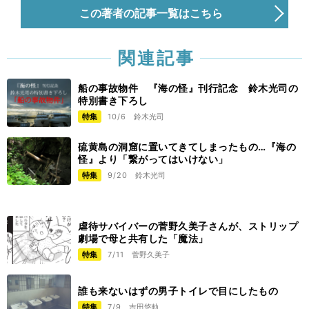
この著者の記事一覧はこちら
関連記事
船の事故物件 『海の怪』刊行記念 鈴木光司の
特別書き下ろし
特集
10/6
鈴木光司
硫黄島の洞窟に置いてきてしまったもの…『海の
怪』より「繋がってはいけない」
特集
9/20
鈴木光司
虐待サバイバーの菅野久美子さんが、ストリップ
劇場で母と共有した「魔法」
特集
7/11
菅野久美子
誰も来ないはずの男子トイレで目にしたもの
特集
7/9
吉田悠軌