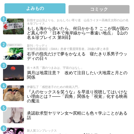
よみもの
コミック
目指すは山頂よりも、おもしろい寄り道 山岳ライター高橋庄太郎の山の名
＆珍プレイス
もしも海から歩いたら、何日かかる？ ここが我が国の
ど真ん中!? 「日本で海岸線から一番遠い地点」【山の
名＆珍プレイス 第9回】
新刊 : ウッディ
脊髄性筋萎縮症（SMA）患者で重度障害者。28歳の夢と本音
右手の指先だけで夢をかなえる 寝たきり系男子ウッ
ディの日々
佐々木亮「酒のつまみは、宇宙のはなし」
満月は地震注意？ 改めて注目したい大地震と月との
関係
伊藤弘了「感想迷子のための映画入門」
『人のセックスを笑うな』を早送り視聴してはいけな
い理由とは？――「四角」関係を「視覚」化する映画
の魔法
承認欲求型ヤリマン女〜尻軽にも色々学ぶことがある
話
新人賞コンプレックス