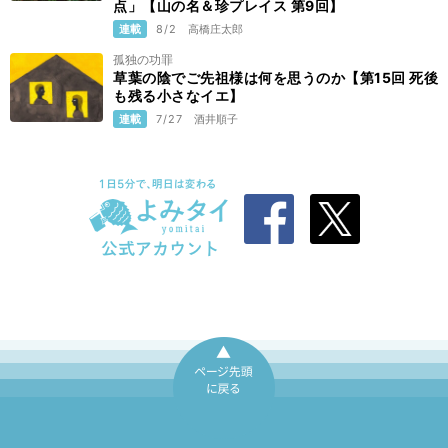
点」【山の名＆珍プレイス 第9回】
連載
8/2
高橋庄太郎
孤独の功罪
草葉の陰でご先祖様は何を思うのか【第15回 死後
も残る小さなイエ】
連載
7/27
酒井順子
ページ先頭に戻