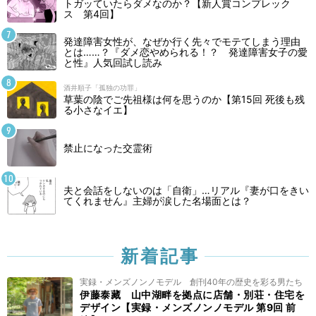
トガッていたらダメなのか？【新人賞コンプレック
ス 第4回】
発達障害女性が、なぜか行く先々でモテてしまう理由
とは……？『ダメ恋やめられる！？ 発達障害女子の愛
と性』人気回試し読み
酒井順子「孤独の功罪」
草葉の陰でご先祖様は何を思うのか【第15回 死後も残
る小さなイエ】
禁止になった交霊術
夫と会話をしないのは「自衛」…リアル『妻が口をきい
てくれません』主婦が涙した名場面とは？
新着記事
実録・メンズノンノモデル 創刊40年の歴史を彩る男たち
伊藤泰藏 山中湖畔を拠点に店舗・別荘・住宅を
デザイン【実録・メンズノンノモデル 第9回 前