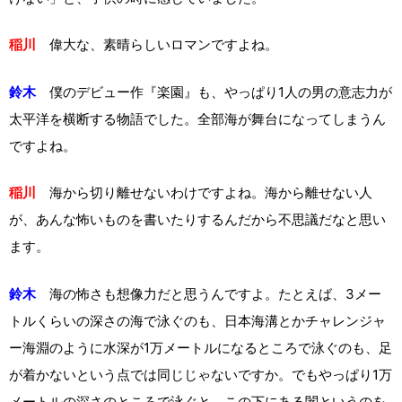
稲川
偉大な、素晴らしいロマンですよね。
鈴木
僕のデビュー作『楽園』も、やっぱり1人の男の意志力が
太平洋を横断する物語でした。全部海が舞台になってしまうん
ですよね。
稲川
海から切り離せないわけですよね。海から離せない人
が、あんな怖いものを書いたりするんだから不思議だなと思い
ます。
鈴木
海の怖さも想像力だと思うんですよ。たとえば、3メー
トルくらいの深さの海で泳ぐのも、日本海溝とかチャレンジャ
ー海淵のように水深が1万メートルになるところで泳ぐのも、足
が着かないという点では同じじゃないですか。でもやっぱり1万
メートルの深さのところで泳ぐと、この下にある闇というのを