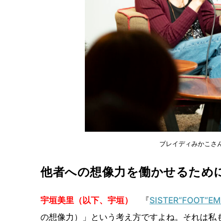
ブレイディみかこさ
他者への想像力を働かせるため
宇垣美里（以下、宇垣）
『
SISTER“FOOT”E
の想像力）」という考え方ですよね。それは私