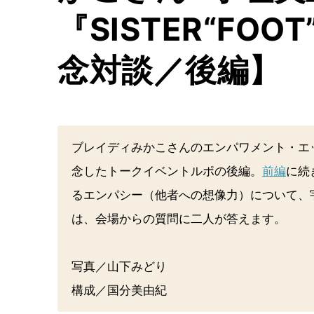
『SISTER“FOO
念対談／後編】
ブレイディみかこさんのエンパワメント・エ
念したトークイベントルポの後編。
前編
に続
るエンパシー（他者への想像力）について、
は、会場からの質問に二人が答えます。
写真／山下みどり
構成／国分美由紀