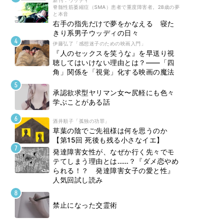
新刊 : ウッディ
脊髄性筋萎縮症（SMA）患者で重度障害者。28歳の夢
と本音
右手の指先だけで夢をかなえる 寝た
きり系男子ウッディの日々
伊藤弘了「感想迷子のための映画入門」
『人のセックスを笑うな』を早送り視
聴してはいけない理由とは？――「四
角」関係を「視覚」化する映画の魔法
承認欲求型ヤリマン女〜尻軽にも色々
学ぶことがある話
酒井順子「孤独の功罪」
草葉の陰でご先祖様は何を思うのか
【第15回 死後も残る小さなイエ】
発達障害女性が、なぜか行く先々でモ
テてしまう理由とは……？『ダメ恋やめ
られる！？ 発達障害女子の愛と性』
人気回試し読み
禁止になった交霊術