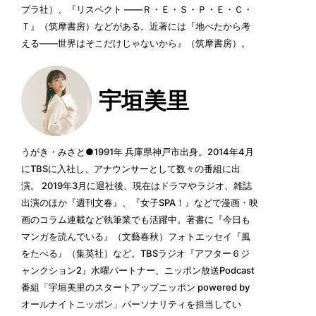
プラ社）、『リスペクト ――Ｒ・Ｅ・Ｓ・Ｐ・Ｅ・Ｃ・
Ｔ』（筑摩書房）などがある。近著には『地べたから考
える――世界はそこだけじゃないから』（筑摩書房）。
宇垣美里
うがき・みさと●1991年 兵庫県神戸市出身。2014年4月
にTBSに入社し、アナウンサーとして数々の番組に出
演。 2019年3月に退社後、現在はドラマやラジオ、雑誌
出演のほか『週刊文春』、『女子SPA！』などで漫画・映
画のコラム連載など執筆業でも活躍中。著書に『今日も
マンガを読んでいる』（文藝春秋）フォトエッセイ『風
をたべる』（集英社）など。TBSラジオ『アフター６ジ
ャンクション2』水曜パートナー、ニッポン放送Podcast
番組「宇垣美里のスタートアップニッポン powered by
オールナイトニッポン」パーソナリティを担当してい