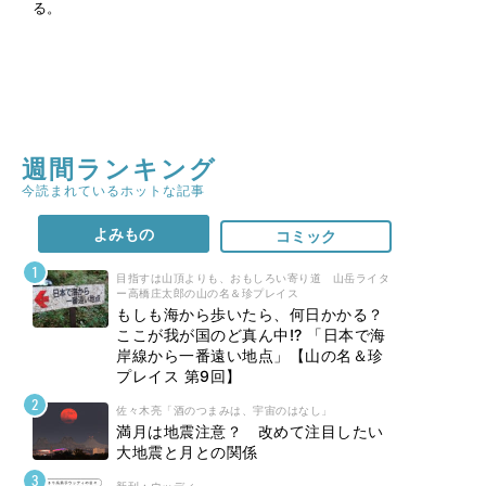
る。
週間ランキング
今読まれているホットな記事
よみもの
コミック
目指すは山頂よりも、おもしろい寄り道 山岳ライタ
ー高橋庄太郎の山の名＆珍プレイス
もしも海から歩いたら、何日かかる？
ここが我が国のど真ん中!? 「日本で海
岸線から一番遠い地点」【山の名＆珍
プレイス 第9回】
佐々木亮「酒のつまみは、宇宙のはなし」
満月は地震注意？ 改めて注目したい
大地震と月との関係