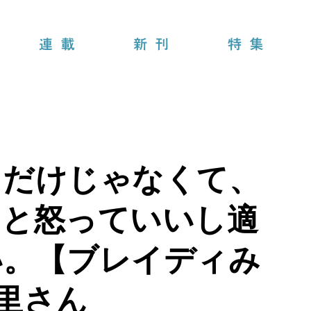
連載
新刊
特集
るだけじゃなくて、
っと怒っていいし適
い。【ブレイディみ
里さん