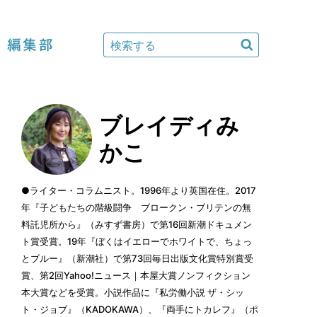
編集部
ブレイディみ
かこ
●ライター・コラムニスト。1996年より英国在住。2017
年『子どもたちの階級闘争 ブロークン・ブリテンの無
料託児所から』（みすず書房）で第16回新潮ドキュメン
ト賞受賞。19年『ぼくはイエローでホワイトで、ちょっ
とブルー』（新潮社）で第73回毎日出版文化賞特別賞受
賞、第2回Yahoo!ニュース｜本屋大賞ノンフィクション
本大賞などを受賞。小説作品に『私労働小説 ザ・シッ
ト・ジョブ』（KADOKAWA）、『両手にトカレフ』（ポ