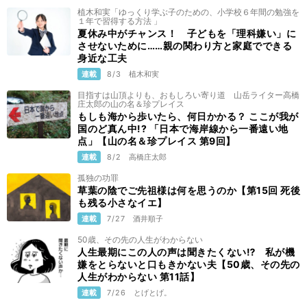
植木和実「ゆっくり学ぶ子のための、小学校６年間の勉強を
１年で習得する方法 」
夏休み中がチャンス！ 子どもを「理科嫌い」に
させないために……親の関わり方と家庭でできる
身近な工夫
連載
8/3
植木和実
目指すは山頂よりも、おもしろい寄り道 山岳ライター高橋
庄太郎の山の名＆珍プレイス
もしも海から歩いたら、何日かかる？ ここが我が
国のど真ん中!? 「日本で海岸線から一番遠い地
点」【山の名＆珍プレイス 第9回】
連載
8/2
高橋庄太郎
孤独の功罪
草葉の陰でご先祖様は何を思うのか【第15回 死後
も残る小さなイエ】
連載
7/27
酒井順子
50歳、その先の人生がわからない
人生最期にこの人の声は聞きたくない⁉ 私が機
嫌をとらないと口もきかない夫【50歳、その先の
人生がわからない 第11話】
連載
7/26
とげとげ。