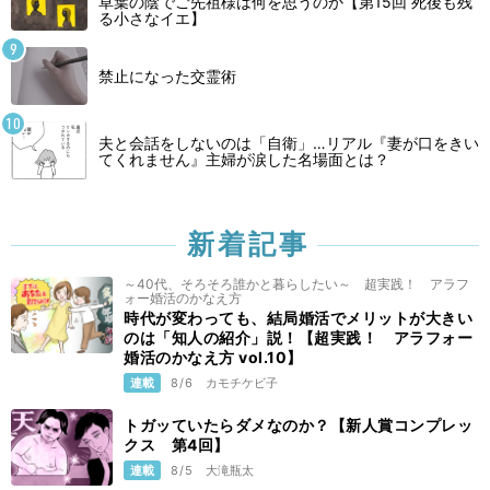
草葉の陰でご先祖様は何を思うのか【第15回 死後も残
る小さなイエ】
禁止になった交霊術
夫と会話をしないのは「自衛」…リアル『妻が口をきい
てくれません』主婦が涙した名場面とは？
新着記事
～40代、そろそろ誰かと暮らしたい～ 超実践！ アラフ
ォー婚活のかなえ方
時代が変わっても、結局婚活でメリットが大きい
のは「知人の紹介」説！【超実践！ アラフォー
婚活のかなえ方 vol.10】
連載
8/6
カモチケビ子
トガッていたらダメなのか？【新人賞コンプレッ
クス 第4回】
連載
8/5
大滝瓶太