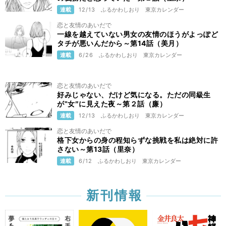
連載
12/13
ふるかわしおり
東京カレンダー
恋と友情のあいだで
一線を越えていない男女の友情のほうがよっぽど
タチが悪いんだから～第14話（美月）
連載
6/26
ふるかわしおり
東京カレンダー
恋と友情のあいだで
好みじゃない、だけど気になる。ただの同級生
が”女″に見えた夜～第２話（廉）
連載
12/13
ふるかわしおり
東京カレンダー
恋と友情のあいだで
格下女からの身の程知らずな挑戦を私は絶対に許
さない～第13話（里奈）
連載
6/12
ふるかわしおり
東京カレンダー
新刊情報