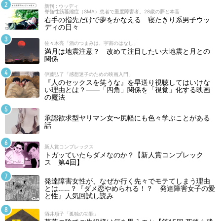
新刊 : ウッディ
脊髄性筋萎縮症（SMA）患者で重度障害者。28歳の夢と本音
右手の指先だけで夢をかなえる 寝たきり系男子ウッ
ディの日々
佐々木亮「酒のつまみは、宇宙のはなし」
満月は地震注意？ 改めて注目したい大地震と月との
関係
伊藤弘了「感想迷子のための映画入門」
『人のセックスを笑うな』を早送り視聴してはいけな
い理由とは？――「四角」関係を「視覚」化する映画
の魔法
承認欲求型ヤリマン女〜尻軽にも色々学ぶことがある
話
新人賞コンプレックス
トガッていたらダメなのか？【新人賞コンプレック
ス 第4回】
発達障害女性が、なぜか行く先々でモテてしまう理由
とは……？『ダメ恋やめられる！？ 発達障害女子の愛
と性』人気回試し読み
酒井順子「孤独の功罪」