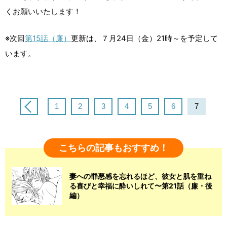
くお願いいたします！
※次回
第15話（廉）
更新は、７月24日（金）21時～を予定して
います。
1
2
3
4
5
6
7
こちらの記事もおすすめ！
妻への罪悪感を忘れるほど、彼女と肌を重ね
る喜びと幸福に酔いしれて〜第21話（廉・後
編）