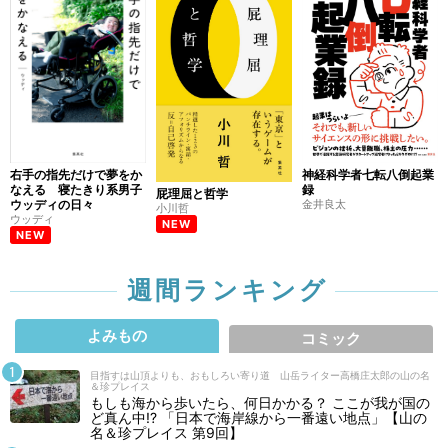
右手の指先だけで夢をか
神経科学者七転八倒起業
なえる 寝たきり系男子
録
屁理屈と哲学
ウッディの日々
金井良太
小川哲
ウッディ
NEW
NEW
週間ランキング
よみもの
コミック
目指すは山頂よりも、おもしろい寄り道 山岳ライター高橋庄太郎の山の名
＆珍プレイス
もしも海から歩いたら、何日かかる？ ここが我が国の
ど真ん中!? 「日本で海岸線から一番遠い地点」【山の
名＆珍プレイス 第9回】