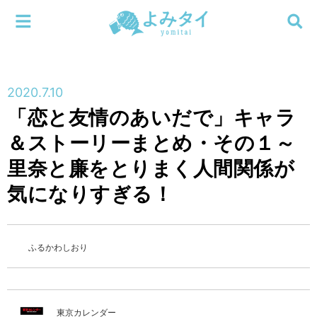
メニューを閉じる
よみタイ
ホーム
2020.7.10
新着
「恋と友情のあいだで」キャラ
検索する
＆ストーリーまとめ・その１～
連載
里奈と廉をとりまく人間関係が
新刊
気になりすぎる！
特集
ふるかわしおり
編集部
東京カレンダー