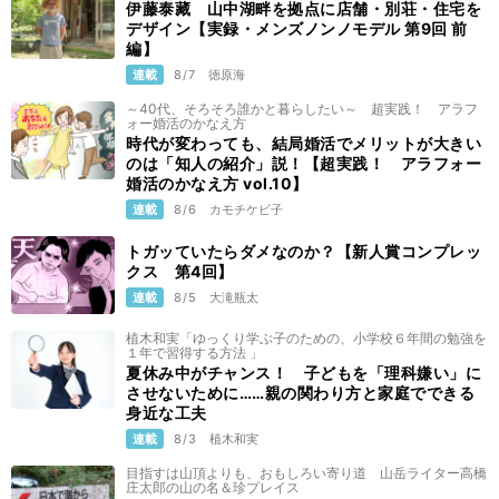
伊藤泰藏 山中湖畔を拠点に店舗・別荘・住宅を
デザイン【実録・メンズノンノモデル 第9回 前
編】
連載
8/7
徳原海
～40代、そろそろ誰かと暮らしたい～ 超実践！ アラフ
ォー婚活のかなえ方
時代が変わっても、結局婚活でメリットが大きい
のは「知人の紹介」説！【超実践！ アラフォー
婚活のかなえ方 vol.10】
連載
8/6
カモチケビ子
トガッていたらダメなのか？【新人賞コンプレッ
クス 第4回】
連載
8/5
大滝瓶太
植木和実「ゆっくり学ぶ子のための、小学校６年間の勉強を
１年で習得する方法 」
夏休み中がチャンス！ 子どもを「理科嫌い」に
させないために……親の関わり方と家庭でできる
身近な工夫
連載
8/3
植木和実
目指すは山頂よりも、おもしろい寄り道 山岳ライター高橋
庄太郎の山の名＆珍プレイス