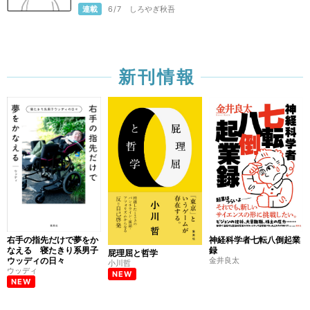
連載
6/7
しろやぎ秋吾
新刊情報
右手の指先だけで夢をか
神経科学者七転八倒起業
なえる 寝たきり系男子
録
屁理屈と哲学
ウッディの日々
金井良太
小川哲
ウッディ
NEW
NEW