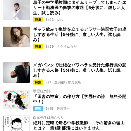
息子の中学受験期にタイムリープしてしまったエ
リート勤務医の衝撃の末路【5分後に、虚しい人
生。試し読み】
特集
8/23
pho
ギャラ飲みで生計を立てるアラサー港区女子の虚
しすぎる生活【5分後に、虚しい人生。試し読
み】
特集
8/29
かとうゆうか
メガバンクで壮絶なパワハラを受けた銀行員の悲
しすぎる末路【5分後に、虚しい人生。試し読
み】
特集
9/1
豊洲銀行 網走支店
学歴狂の詩
「田舎の神童」の作り方【学歴狂の詩 無料公開
中！】
連載
6/15
佐川恭一
白兎先生は働かない
絶対に定時で帰る中学校教師……その驚きの理由
とは？ 第1話 部活にはいきません