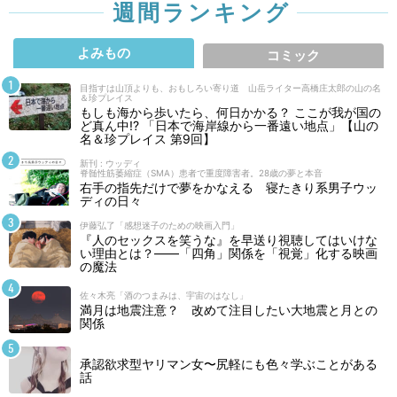
週間ランキング
よみもの
コミック
目指すは山頂よりも、おもしろい寄り道 山岳ライター高橋庄太郎の山の名
＆珍プレイス
もしも海から歩いたら、何日かかる？ ここが我が国の
ど真ん中!? 「日本で海岸線から一番遠い地点」【山の
名＆珍プレイス 第9回】
新刊 : ウッディ
脊髄性筋萎縮症（SMA）患者で重度障害者。28歳の夢と本音
右手の指先だけで夢をかなえる 寝たきり系男子ウッ
ディの日々
伊藤弘了「感想迷子のための映画入門」
『人のセックスを笑うな』を早送り視聴してはいけな
い理由とは？――「四角」関係を「視覚」化する映画
の魔法
佐々木亮「酒のつまみは、宇宙のはなし」
満月は地震注意？ 改めて注目したい大地震と月との
関係
承認欲求型ヤリマン女〜尻軽にも色々学ぶことがある
話