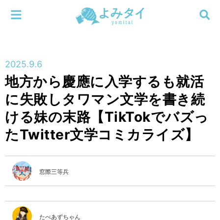
メニューを閉じる
よみタイ
ホーム
2025.9.6
新着
地方から慶應に入学するも就活
検索する
に失敗しタワマン文学を書き続
連載
ける妹の末路【TikTokでバズっ
新刊
たTwitter文学コミカライズ】
特集
窓際三等兵
編集部
たべあずちゃん