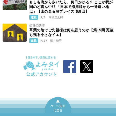
もしも海から歩いたら、何日かかる？ ここが我が
国のど真ん中!? 「日本で海岸線から一番遠い地
点」【山の名＆珍プレイス 第9回】
連載
8/2
高橋庄太郎
孤独の功罪
草葉の陰でご先祖様は何を思うのか【第15回 死後
も残る小さなイエ】
連載
7/27
酒井順子