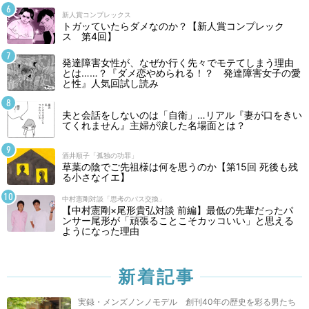
新人賞コンプレックス
トガッていたらダメなのか？【新人賞コンプレック
ス 第4回】
発達障害女性が、なぜか行く先々でモテてしまう理由
とは……？『ダメ恋やめられる！？ 発達障害女子の愛
と性』人気回試し読み
夫と会話をしないのは「自衛」…リアル『妻が口をきい
てくれません』主婦が涙した名場面とは？
酒井順子「孤独の功罪」
草葉の陰でご先祖様は何を思うのか【第15回 死後も残
る小さなイエ】
中村憲剛対談「思考のパス交換」
【中村憲剛×尾形貴弘対談 前編】最低の先輩だったパ
ンサー尾形が「頑張ることこそカッコいい」と思える
ようになった理由
新着記事
実録・メンズノンノモデル 創刊40年の歴史を彩る男たち